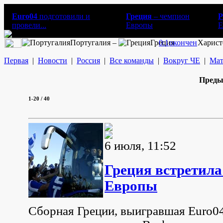
Euro04
подготовили и
Греция
– чемпион
Р
провели...
Европы
E
Португалия –
Греция
0:1
окончен
Харист
Первая
|
Новости
|
Россия
|
Все команды
|
Вокруг ЧЕ
|
Мат
Преды
1-20
/ 40
6 июля, 11:52
Греция встретил
Европы
Сборная Греции, выигравшая Euro04