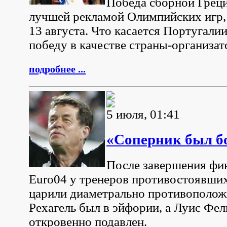
Победа сборной Греци
лучшей рекламой Олимпийских игр,
13 августа. Что касается Португалии
победу в качестве страны-организат
подробнее ...
5 июля, 01:41
«Соперник был бо
После завершения фи
Euro04 у тренеров противостоявших
царили диаметрально противополож
Рехагель был в эйфории, а Луис Фе
откровенно подавлен.