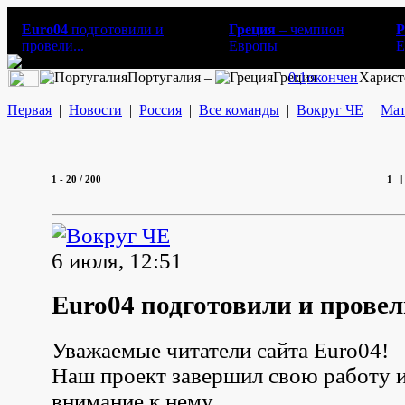
Euro04
подготовили и
Греция
– чемпион
Р
провели...
Европы
E
Португалия –
Греция
0:1
окончен
Харист
Первая
|
Новости
|
Россия
|
Все команды
|
Вокруг ЧЕ
|
Мат
1 - 20
/ 200
1
6 июля, 12:51
Euro04 подготовили и прове
Уважаемые читатели сайта Euro04!
Наш проект завершил свою работу и 
внимание к нему.