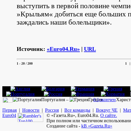
выступить в первой половине чемпи
»Крыльям« добиться еще больших п
заждались наши болельщики».
Источник:
«Euro04.Ru»
|
URL
1 - 20
/ 200
1
Португалия –
Греция
0:1
окончен
Харист
Первая
|
Новости
|
Россия
|
Все команды
|
Вокруг ЧЕ
|
Мат
Euro
04
© «Газета.Ru», Euro04.Ru.
О сайте.
При полном или частичном использовании
Создание сайта -
kB «Gazeta.Ru»