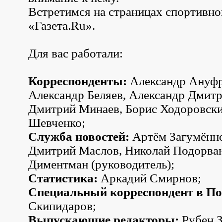
Встретимся на страницах спортивно
«Газета.Ru».
Для вас работали:
Корреспонденты:
Александр Ануфр
Александр Беляев, Александр Дмитр
Дмитрий Минаев, Борис Ходоровски
Шевченко;
Служба новостей:
Артём Загумённо
Дмитрий Маслов, Николай Подорва
Диментман (руководитель);
Статистика:
Аркадий Смирнов;
Специальный корреспондент в По
Скипидаров;
Выпускающие редакторы:
Рубен З