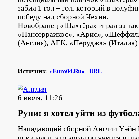
забил 1 гол – гол, который в полуфи
победу над сборной Чехии.
Новобранец «Шахтёра» играл за так
«Пансерраикос», «Арис», «Шеффил
(Англия), АЕК, «Перуджа» (Италия) 
Источник:
«Euro04.Ru»
|
URL
6 июля, 11:26
Руни: я хотел уйти из футбол
Нападающий сборной Англии Уэйн 
признался, что когда он учился в ш