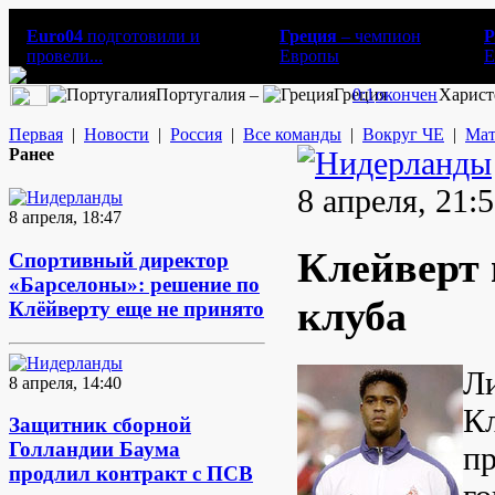
Euro04
подготовили и
Греция
– чемпион
Р
провели...
Европы
E
Португалия –
Греция
0:1
окончен
Харист
Первая
|
Новости
|
Россия
|
Все команды
|
Вокруг ЧЕ
|
Мат
Ранее
8 апреля, 21:
8 апреля, 18:47
Клейверт 
Спортивный директор
«Барселоны»: решение по
клуба
Клёйверту еще не принято
Л
8 апреля, 14:40
Кл
Защитник сборной
Голландии Баума
пр
продлил контракт с ПСВ