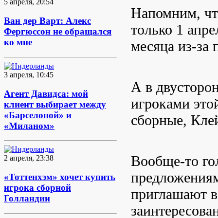
5 апреля, 20:54
Напомним, чт
Ван дер Варт: Алекс
только 1 апре
Фергюссон не обращался
ко мне
месяца из-за 
3 апреля, 10:45
А в двусторо
Агент Давидса: мой
игроками это
клиент выбирает между
«Барселоной» и
сборные, Клей
«Миланом»
Вообще-то го
2 апреля, 23:38
предложениям
«Тоттенхэм» хочет купить
игрока сборной
приглашают в
Голландии
заинтересова