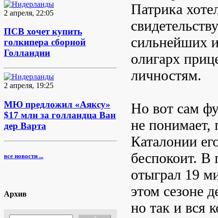
Патрика хоте
2 апреля, 22:05
свидетельству
ПСВ хочет купить
сильнейших и
голкипера сборной
Голландии
олигарх приц
личностям.
2 апреля, 19:25
МЮ предложил «Аяксу»
Но вот сам фу
$17 млн за голландца Ван
не понимает, 
дер Варта
Каталонии его
беспокоит. В
все новости ...
отыграл 19 ми
этом сезоне д
Архив
но так и вся 