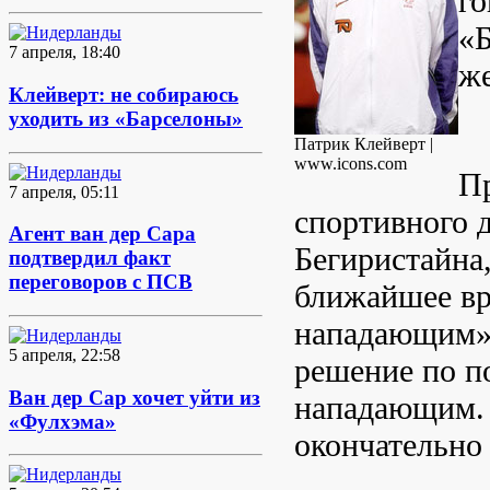
го
«Б
7 апреля, 18:40
же
Клейверт: не собираюсь
уходить из «Барселоны»
Патрик Клейверт |
www.icons.com
Пр
7 апреля, 05:11
спортивного 
Агент ван дер Сара
Бегиристайна,
подтвердил факт
переговоров с ПСВ
ближайшее вр
нападающим».
5 апреля, 22:58
решение по п
Ван дер Сар хочет уйти из
нападающим. 
«Фулхэма»
окончательно 