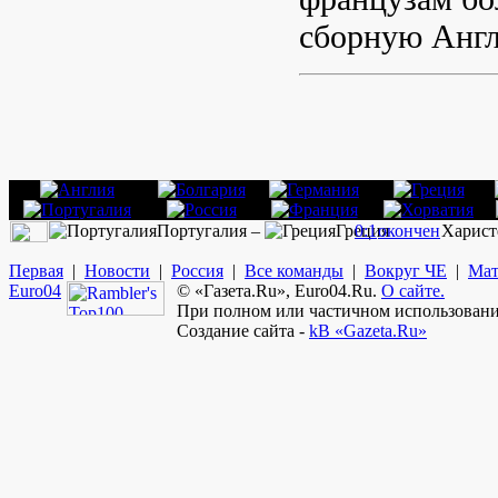
сборную Англи
Португалия –
Греция
0:1
окончен
Харист
Первая
|
Новости
|
Россия
|
Все команды
|
Вокруг ЧЕ
|
Мат
Euro
04
© «Газета.Ru», Euro04.Ru.
О сайте.
При полном или частичном использовании
Создание сайта -
kB «Gazeta.Ru»