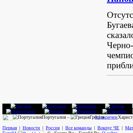
Отсутс
Бугаев
сказал
Черно-
чемпио
прибли
Португалия –
Греция
0:1
окончен
Харист
Первая
|
Новости
|
Россия
|
Все команды
|
Вокруг ЧЕ
|
Мат