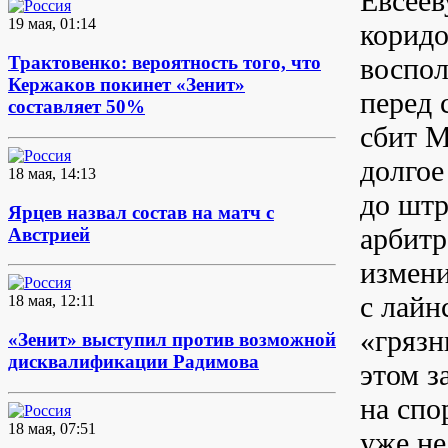
Евсеев
19 мая, 01:14
коридо
воспол
Трактовенко: вероятность того, что
Кержаков покинет «Зенит»
перед 
составляет 50%
сбит М
долгое
18 мая, 14:13
до штр
Ярцев назвал состав на матч с
арбитр
Австрией
измени
с лайн
18 мая, 12:11
«грязн
«Зенит» выступил против возможной
дисквалификации Радимова
этом з
на спо
18 мая, 07:51
уже не