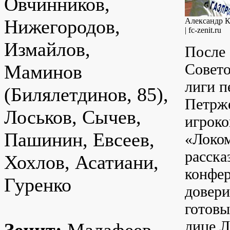
Овчинников,
Нижегородов,
Александр К
| fc-zenit.ru
Измайлов,
После 
Совето
Маминов
лиги п
(Билялетдинов, 85),
Петрже
Лоськов, Сычев,
игроко
Пашинин, Евсеев,
«Локом
расска
Хохлов, Асатиани,
конфер
Гуренко
довер
готовы
лице Л