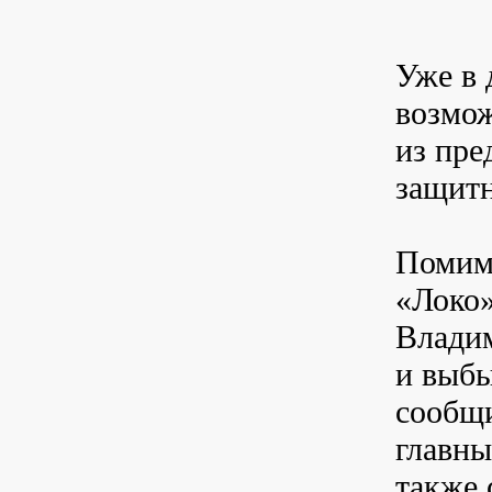
Уже в 
возмож
из пре
защитн
Помимо
«Локо»
Влади
и выбы
сообщи
главн
также 