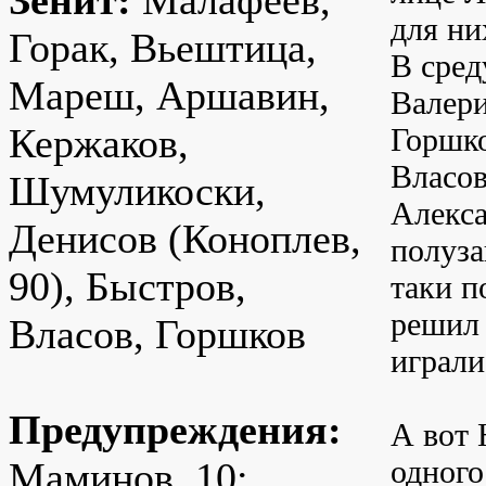
Зенит:
Малафеев,
для ни
Горак, Вьештица,
В сред
Мареш, Аршавин,
Валери
Кержаков,
Горшко
Власов
Шумуликоски,
Алекса
Денисов (Коноплев,
полуза
90), Быстров,
таки п
решил 
Власов, Горшков
играли
Предупреждения:
А вот 
одного
Маминов, 10;