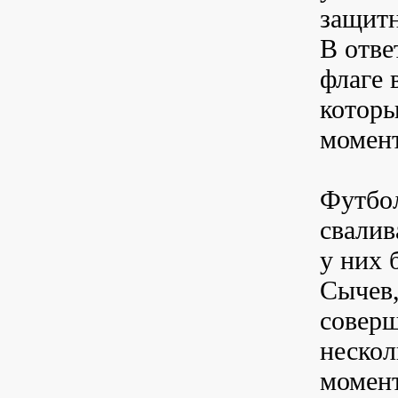
защитн
В отве
флаге 
которы
момент
Футбол
свалив
у них 
Сычев,
соверш
нескол
момент