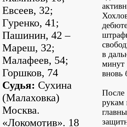
активн
Евсеев, 32;
Хохлов
Гуренко, 41;
дебюте
Пашинин, 42 –
штрафн
свобод
Мареш, 32;
в даль
Малафеев, 54;
минут 
Горшков, 74
вновь 
Судья:
Сухина
После 
(Малаховка)
рукам 
Москва.
главны
«Локомотив». 18
защитн