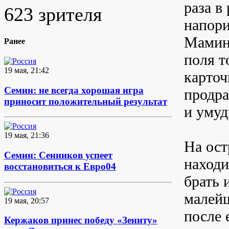
раза в
623 зрителя
напори
Мамино
Ранее
поля т
19 мая, 21:42
карточ
Семин: не всегда хорошая игра
продра
приносит положительный результат
и умуд
19 мая, 21:36
На ост
Семин: Сенников успеет
находи
восстановиться к Евро04
брать 
малейш
19 мая, 20:57
после 
Кержаков принес победу «Зениту»