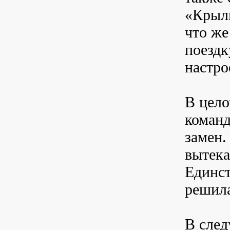
«Крыль
что же
поездк
настро
В цело
команд
замен.
вытека
Единст
решила
В след