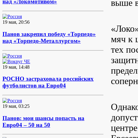
выше в
над «Локомотивом»
19 мая, 20:56
«Локо»
Панов закрепил победу «Торпедо»
мяч к 
над «Торпедо-Металлургом»
тех по
защитн
19 мая, 14:48
предел
РОСНО застраховала российских
соперн
футболистов на Евро04
Однако
19 мая, 03:25
допуст
Панов: мои шансы попасть на
Евро04 – 50 на 50
центре