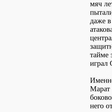
мяч ле
пытали
даже в
атаков
центра
защитн
тайме 
играл 
Именно
Марат 
боково
него о