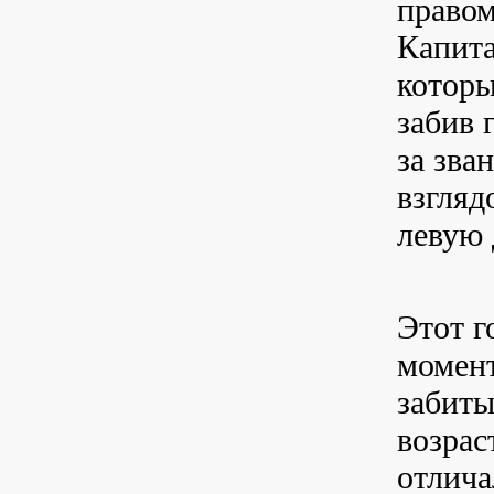
право
Капита
которы
забив 
за зва
взгляд
левую 
Этот г
момент
забиты
возрас
отлича