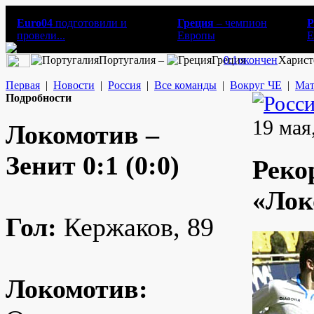
Euro04
подготовили и
Греция
– чемпион
Р
провели...
Европы
E
Португалия –
Греция
0:1
окончен
Харист
Первая
|
Новости
|
Россия
|
Все команды
|
Вокруг ЧЕ
|
Мат
Подробности
19 мая
Локомотив –
Зенит 0:1 (0:0)
Реко
«Лок
Гол:
Кержаков, 89
Локомотив: