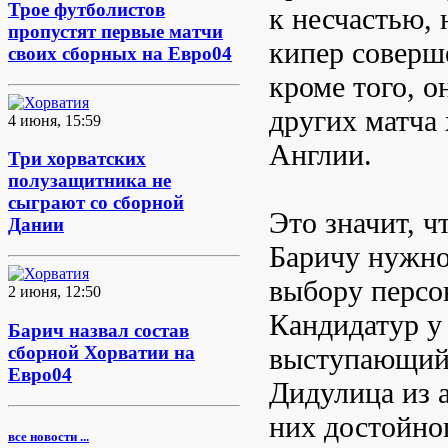
Трое футболистов
к несчастью,
пропустят первые матчи
кипер соверш
своих сборных на Евро04
кроме того, о
других матча
4 июня, 15:59
Англии.
Три хорватских
полузащитника не
сыграют со сборной
Это значит, 
Дании
Баричу нужно
выбору персо
2 июня, 12:50
Кандидатур у 
Барич назвал состав
выступающий 
сборной Хорватии на
Евро04
Дидулица из 
них достойног
все новости ...