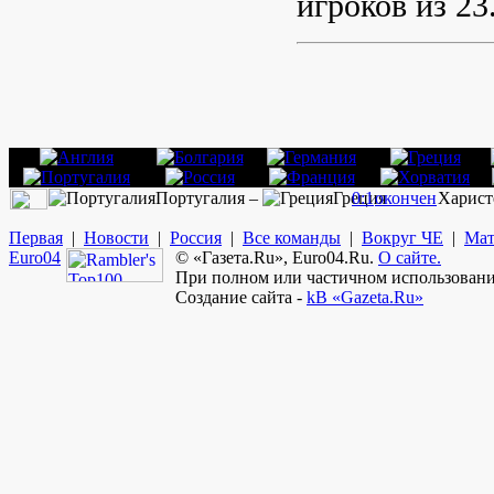
игроков из 23
Португалия –
Греция
0:1
окончен
Харист
Первая
|
Новости
|
Россия
|
Все команды
|
Вокруг ЧЕ
|
Мат
Euro
04
© «Газета.Ru», Euro04.Ru.
О сайте.
При полном или частичном использовании
Создание сайта -
kB «Gazeta.Ru»