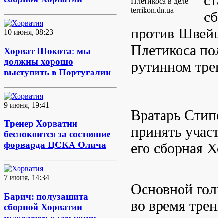
ст
Плетикоса в деле |
terrikon.dn.ua
сб
против Швейц
10 июня, 08:23
Плетикоса по
Хорват Шокота: мы
должны хорошо
рутинном тре
выступить в Португалии
9 июня, 19:41
Вратарь Стипе
Тренер Хорватии
принять участ
беспокоится за состояние
форварда ЦСКА Олича
его сборная 
7 июня, 14:34
Основной гол
Барич: полузащита
во время трен
сборной Хорватии
нуждается в усилении