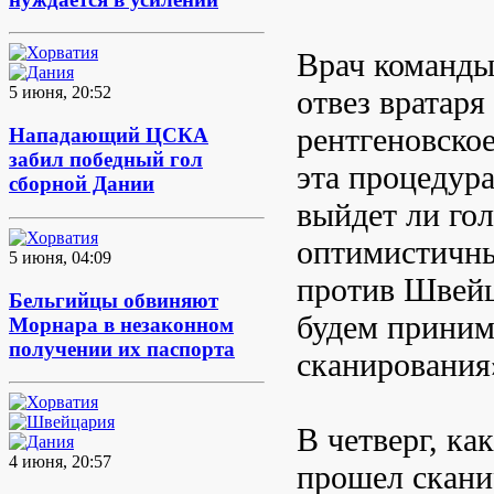
Врач команды
5 июня, 20:52
отвез вратаря
рентгеновское
Нападающий ЦСКА
забил победный гол
эта процедур
сборной Дании
выйдет ли го
оптимистичны
5 июня, 04:09
против Швейц
Бельгийцы обвиняют
будем принима
Морнара в незаконном
получении их паспорта
сканирования
В четверг, ка
4 июня, 20:57
прошел сканир