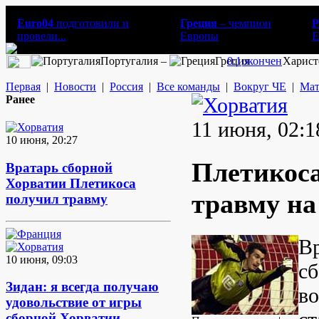
Euro04
подготовили и
Греция
– чемпион
Р
провели...
Европы
E
Португалия –
Греция
0:1
окончен
Харист
Первая
|
Новости
|
Россия
|
Все команды
|
Вокруг ЧЕ
|
Мат
Ранее
11 июня, 02:1
10 июня, 20:27
Плетикос
Вратарь сборной
Хорватии Плетикоса
травму на
получил травму
Вр
10 июня, 09:03
сб
Зидан: я всегда получаю
во
удовольствие от игры
сборной Хорватии