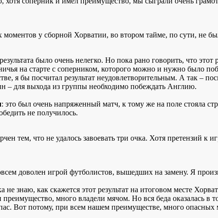
о, хотя соперник и имел преимущество, мы сыграли очень грам
 моментов у сборной Хорватии, во втором тайме, по сути, не б
результата было очень нелегко. Но пока рано говорить, что этот
 ничья на старте с соперником, которого можно и нужно было по
тве, я бы посчитал результат неудовлетворительным. А так – п
ин – для выхода из группы необходимо побеждать Англию.
ч
: это был очень напряженный матч, к тому же на поле стояла ст
обедить не получилось.
рчен тем, что не удалось завоевать три очка. Хотя претензий к и
овсем доволен игрой футболистов, вышедших на замену. Я произв
а не знаю, как скажется этот результат на итоговом месте Хорва
 преимущество, много владели мячом. Но вся беда оказалась в 
пас. Вот потому, при всем нашем преимуществе, много опасных 