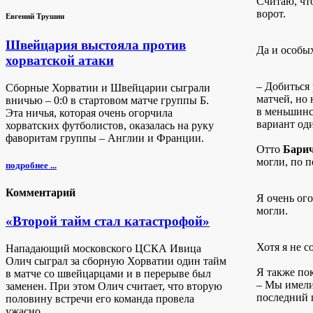
Считаю, чт
ворот.
Евгений Трушин
Швейцария выстояла против
Да и особых
хорватской атаки
– Добиться 
Сборные Хорватии и Швейцарии сыграли
матчей, но
вничью – 0:0 в стартовом матче группы Б.
в меньшинс
Эта ничья, которая очень огорчила
вариант од
хорватских футболистов, оказалась на руку
фаворитам группы – Англии и Франции.
Отто
Бари
могли, по п
подробнее ...
Комментарий
Я очень ого
могли.
«Второй тайм стал катастрофой»
Хотя я не с
Нападающий московского ЦСКА Ивица
Олич сыграл за сборную Хорватии один тайм
Я также пок
в матче со швейцарцами и в перерыве был
– Мы имели
заменен. При этом Олич считает, что вторую
последний 
половину встречи его команда провела
ужасно.