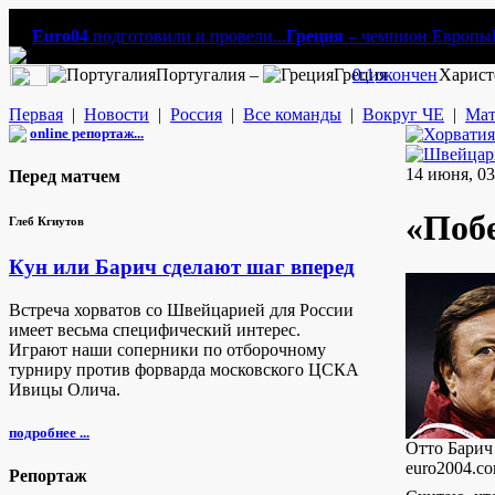
Euro04
подготовили и провели...
Греция
– чемпион Европы
Португалия –
Греция
0:1
окончен
Харист
Первая
|
Новости
|
Россия
|
Все команды
|
Вокруг ЧЕ
|
Мат
online репортаж...
14 июня, 03
Перед матчем
«Побе
Глеб Кгиутов
Кун или Барич сделают шаг вперед
Встреча хорватов со Швейцарией для России
имеет весьма специфический интерес.
Играют наши соперники по отборочному
турниру против форварда московского ЦСКА
Ивицы Олича.
подробнее ...
Отто Барич 
euro2004.c
Репортаж