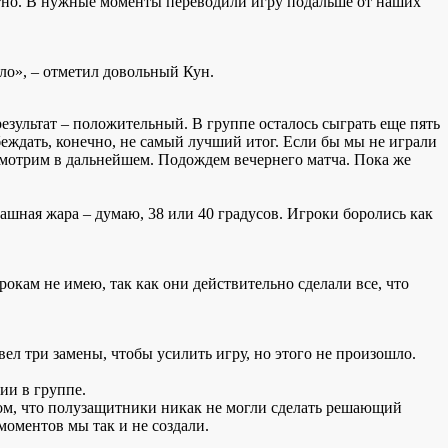
отно. В нужные моменты переводили игру подальше от наших
ыло», – отметил довольный Кун.
 результат – положительный. В группе осталось сыграть еще пять
беждать, конечно, не самый лучший итог. Если бы мы не играли
осмотрим в дальнейшем. Подождем вечернего матча. Пока же
рашная жара – думаю, 38 или 40 градусов. Игроки боролись как
грокам не имею, так как они действительно сделали все, что
ел три замены, чтобы усилить игру, но этого не произошло.
тии в группе.
том, что полузащитники никак не могли сделать решающий
моментов мы так и не создали.