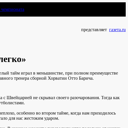
чемпионата
представляет
газета.ru
легко»
целый тайм играл в меньшинстве, при полном преимуществе
лавного тренера сборной Хорватии Отто Барича.
ча с Швейцарией не скрывал своего разочарования. Тогда как
утболистами.
еплохо, особенно во втором тайме, когда нам приходилось
ало для нас жестоким ударом.