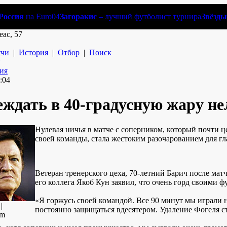
Россия
на Euro04
Загоракис
– лучший футболист турнира
Звёзды
еас, 57
чи
|
История
|
Отбор
|
Поиск
:04
ждать в 40-градусную жару не
Нулевая ничья в матче с соперником, который почти 
своей команды, стала жестоким разочарованием для г
Ветеран тренерского цеха, 70-летний Барич после мат
его коллега Якоб Кун заявил, что очень горд своими ф
«Я горжусь своей командой. Все 90 минут мы играли н
|
постоянно защищаться вдесятером. Удаление Фогеля ст
om