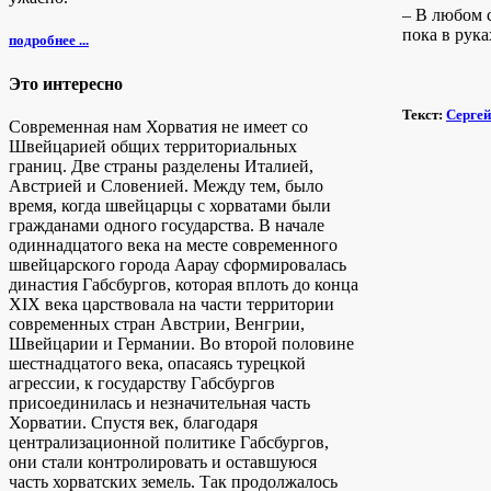
– В любом 
пока в рук
подробнее ...
Это интересно
Текст:
Сергей
Современная нам Хорватия не имеет со
Швейцарией общих территориальных
границ. Две страны разделены Италией,
Австрией и Словенией. Между тем, было
время, когда швейцарцы с хорватами были
гражданами одного государства. В начале
одиннадцатого века на месте современного
швейцарского города Аарау сформировалась
династия Габсбургов, которая вплоть до конца
ХIХ века царствовала на части территории
современных стран Австрии, Венгрии,
Швейцарии и Германии. Во второй половине
шестнадцатого века, опасаясь турецкой
агрессии, к государству Габсбургов
присоединилась и незначительная часть
Хорватии. Спустя век, благодаря
централизационной политике Габсбургов,
они стали контролировать и оставшуюся
часть хорватских земель. Так продолжалось