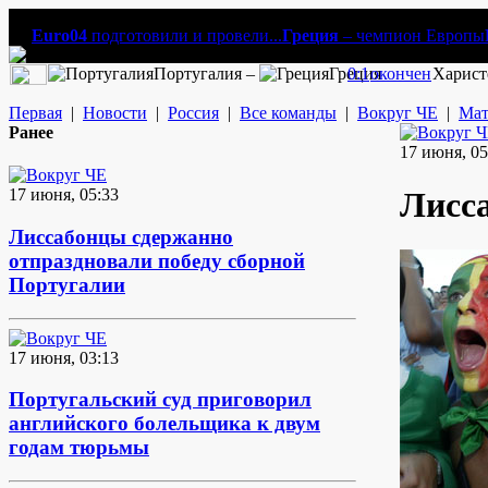
Euro04
подготовили и провели...
Греция
– чемпион Европы
Португалия –
Греция
0:1
окончен
Харист
Первая
|
Новости
|
Россия
|
Все команды
|
Вокруг ЧЕ
|
Мат
Ранее
17 июня, 05
17 июня, 05:33
Лисса
Лиссабонцы сдержанно
отпраздновали победу сборной
Португалии
17 июня, 03:13
Португальский суд приговорил
английского болельщика к двум
годам тюрьмы