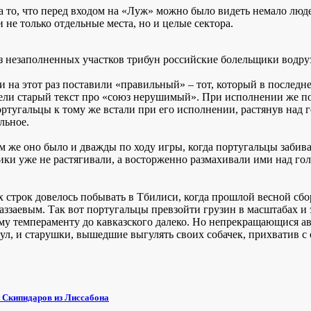
а то, что перед входом на «Луж» можно было видеть немало люде
не только отдельные места, но и целые сектора.
з незаполненных участков трибун российские болельщики водр
и на этот раз поставили «правильный» – тот, который в послед
ели старый текст про «союз нерушимый». При исполнении же пор
ортугальцы к тому же встали при его исполнении, растянув над
льное.
м же оно было и дважды по ходу игры, когда португальцы забив
ки уже не растягивали, а восторженно размахивали ими над гол
х строк довелось побывать в Тбилиси, когда прошлой весной сб
аззаевым. Так вот португальцы превзойти грузин в масштабах и
му темпераменту до кавказского далеко. Но непрекращающися а
ул, и старушки, вышедшие выгулять своих собачек, прихватив с 
 Скипидаров из Лиссабона