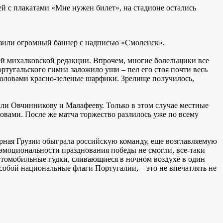
й с плакатами «Мне нужен билет», на стадионе остались
узили огромный баннер с надписью «Смоленск».
ней михалковской редакции. Впрочем, многие болельщики все
тугальского гимна заложило уши – пел его стоя почти весь
 головами красно-зеленые шарфики. Зрелище получилось,
али Овчинникову и Малафееву. Только в этом случае местные
овами. После же матча торжество разлилось уже по всему
орная Грузии обыграла российскую команду, еще возглавляемую
 эмоциональности празднования победы не смогли, все-таки
втомобильные гудки, сливающиеся в ночном воздухе в один
собой национальные флаги Португалии, – это не впечатлять не