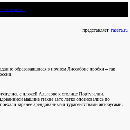
чемпионата
представляет
газета.ru
данно образовавшиеся в ночном Лиссабоне пробки – так
оссии.
отянулись с пляжей Альгарве к столице Португалии.
ндованнной машине (такие авто легко опозновались по
поехали заранее арендованными турагентствами автобусами,