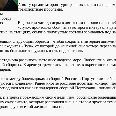
А вот у организаторов турнира снова, как и на перво
транспортные проблемы.
цы
победу |
Еще за три часа до игры в движении поездов на «сине
rs
«Луж», произошел сбой, из-за которого интервал в д
ние на станциях, обычно полупустые составы забивались под за
ешили следующим образом – чтобы сократить интервал движения
е находится «Луж», от которой до конечной еще четыре перегона.
поток болельщиков удалось взять под контроль.
е стадиона разлилось настоящее людское море. Любопытно, что 
кой сборных. К арене устремились англичане, в окрестностях с
царцы.
ычек между болельщиками сборной России и Португалии не было
уются с хозяевами. Ранее многие россияне посетили концерт, 
реподносился как акт поддержки сборной Португалии, попавше
е, и впрямь поражающим своим величием, российские болельщик
ву оказались те, которые расположились на втором ярусе за тем
рвом ярусе все той же половины поля.