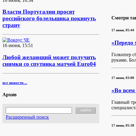
16 июня, 16:34
Власти Португалии просят
российского болельщика покинуть
Смотри та
страну
17 июня, 05:44
«Передо 
16 июня, 15:51
Голкипер с
Любой желающий может получить
руками. Бо
снимки со спутника матчей Euro04
17 июня, 03:00
все новости ...
«Во всем
Архив
Главный тр
специалиста
Расширенный поиск
17 июня, 05:38