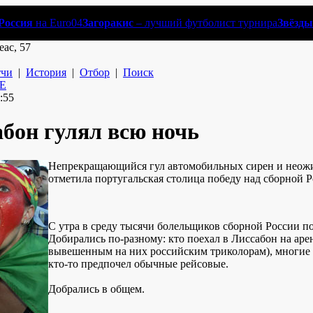
Россия
на Euro04
Загоракис
– лучший футболист турнира
Звёзды
еас, 57
чи
|
История
|
Отбор
|
Поиск
:55
бон гулял всю ночь
Непрекращающийся гул автомобильных сирен и неожи
отметила португальская столица победу над сборной Р
С утра в среду тысячи болельщиков сборной России п
Добирались по-разному: кто поехал в Лиссабон на аре
вывешенным на них российским триколорам), многие 
кто-то предпочел обычные рейсовые.
Добрались в общем.