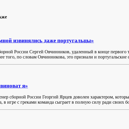
кже
мной извинялись даже португальцы»
борной России Сергей Овчинников, удаленный в конце первого та
лее того, по словам Овчинникова, это признали и португальские
 виноват я»
енер сборной России Георгий Ярцев доволен характером, которы
, в игре с греками команда сыграет в полную силу ради своих 