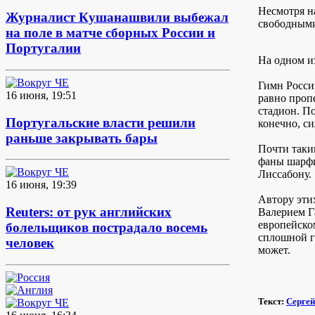
Несмотря н
Журналист Кушанашвили выбежал
свободными 
на поле в матче сборных России и
Португалии
На одном и
Гимн Росси
16 июня, 19:51
равно проп
стадион. П
Португальские власти решили
конечно, си
раньше закрывать бары
Почти таки
фаны шарфи
Лиссабону.
16 июня, 19:39
Автору эти
Reuters: от рук английских
Валерием Г
европейско
болельщиков пострадало восемь
сплошной г
человек
может.
Текст:
Сергей