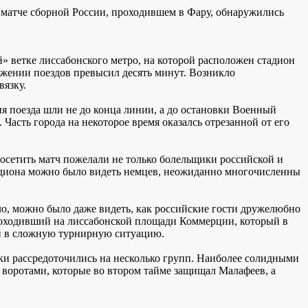
м матче сборной России, проходившем в Фару, обнаружились
й» ветке лиссабонского метро, на которой расположен стадион
вижении поездов превысил десять минут. Возникло
вязку.
 поезда шли не до конца линии, а до остановки Военный
 Часть города на некоторое время оказалсь отрезанной от его
посетить матч пожелали не только болельщики российской и
тадиона можно было видеть немцев, неожиданно многочисленны
, можно было даже видеть, как российские гости дружелюбно
проходивший на лиссабонской площади Коммерции, который в
й в сложную турнирную ситуацию.
и рассредоточились на несколько групп. Наиболее солидными
и воротами, которые во втором тайме защищал Малафеев, а