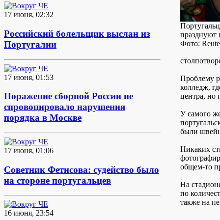
17 июня, 02:32
Португаль
Российский болельщик выслан из
празднуют 
Португалии
Фото: Reute
столпотворе
17 июня, 01:53
Проблему р
колледж, гд
Поражение сборной России не
центра, но 
спровоцировало нарушения
У самого ж
порядка в Москве
португальс
были швей
Никаких ст
17 июня, 01:06
фотографир
общем-то п
Советник Фетисова: судейство было
на стороне португальцев
На стадион
по количест
также на пе
16 июня, 23:54