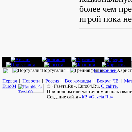
более чем пре
игрой пока не
Португалия –
Греция
0:1
окончен
Харист
Первая
|
Новости
|
Россия
|
Все команды
|
Вокруг ЧЕ
|
Мат
Euro
04
© «Газета.Ru», Euro04.Ru.
О сайте.
При полном или частичном использовании
Создание сайта -
kB «Gazeta.Ru»