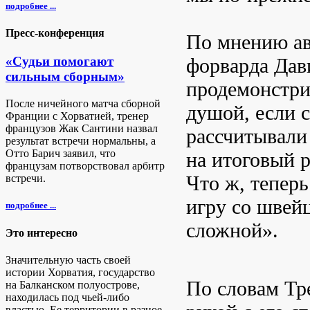
подробнее ...
Пресс-конференция
По мнению авт
форварда Дави
«Судьи помогают
сильным сборным»
продемонстри
После ничейного матча сборной
душой, если с
Франции с Хорватией, тренер
французов Жак Сантини назвал
рассчитывали 
результат встречи нормальны, а
Отто Барич заявил, что
на итоговый р
французам потворствовал арбитр
Что ж, теперь
встречи.
игру со швей
подробнее ...
сложной».
Это интересно
Значительную часть своей
истории Хорватия, государство
По словам Тре
на Балканском полуострове,
находилась под чьей-либо
властью. Ее территории в разное