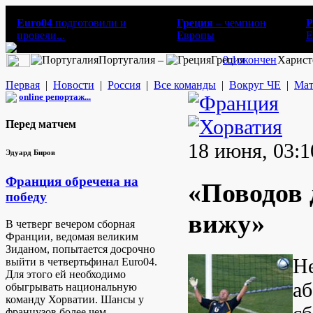
Euro04
подготовили и
Греция
– чемпион
Р
провели...
Европы
E
Португалия –
Греция
0:1
окончен
Харист
Первая
|
Новости
|
Россия
|
Все команды
|
Вокруг ЧЕ
|
Мат
online репортаж...
Перед матчем
18 июня, 03:1
Эдуард Биров
Франция обречена на
«Поводов 
победу
вижу»
В четверг вечером сборная
Франции, ведомая великим
Зиданом, попытается досрочно
Не
выйти в четвертьфинал Euro04.
Для этого ей необходимо
аб
обыгрывать национальную
команду Хорватии. Шансы у
французов более чем