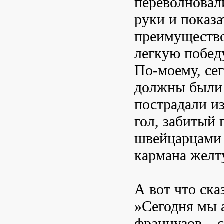
переволновали
руки и показ
преимущество
легкую победу
По-моему, се
должны были 
пострадали из
гол, забитый 
швейцарцами 
кармана желт
А вот что ск
»Сегодня мы 
французов – с