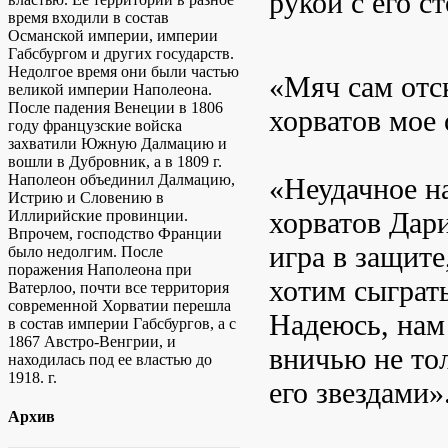
рукой с его 
время входили в состав
Османской империи, империи
Габсбургом и других государств.
Недолгое время они были частью
«Мяч сам отс
великой империи Наполеона.
После падения Венеции в 1806
хорватов мое 
году французские войска
захватили Южную Далмацию и
вошли в Дубровник, а в 1809 г.
Наполеон объединил Далмацию,
«Неудачное на
Истрию и Словению в
хорватов Дар
Иллирийские провинции.
Впрочем, господство Франции
игра в защите
было недолгим. После
поражения Наполеона при
хотим сыграть
Ватерлоо, почти все территория
современной Хорватии перешла
Надеюсь, нам
в состав империи Габсбургов, а с
1867 Австро-Венгрии, и
вничью не то
находилась под ее властью до
1918. г.
его звездами»
Архив