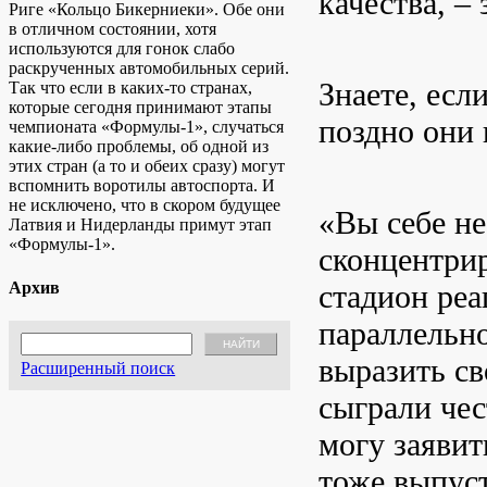
качества, –
Риге «Кольцо Бикерниеки». Обе они
в отличном состоянии, хотя
используются для гонок слабо
раскрученных автомобильных серий.
Знаете, есл
Так что если в каких-то странах,
которые сегодня принимают этапы
поздно они 
чемпионата «Формулы-1», случаться
какие-либо проблемы, об одной из
этих стран (а то и обеих сразу) могут
вспомнить воротилы автоспорта. И
не исключено, что в скором будущее
«Вы себе не
Латвия и Нидерланды примут этап
«Формулы-1».
сконцентрир
Архив
стадион реа
параллельно
выразить св
Расширенный поиск
сыграли чес
могу заявит
тоже выпуст