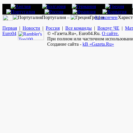
Португалия –
Греция
0:1
окончен
Харист
Первая
|
Новости
|
Россия
|
Все команды
|
Вокруг ЧЕ
|
Мат
Euro
04
© «Газета.Ru», Euro04.Ru.
О сайте.
При полном или частичном использовании
Создание сайта -
kB «Gazeta.Ru»