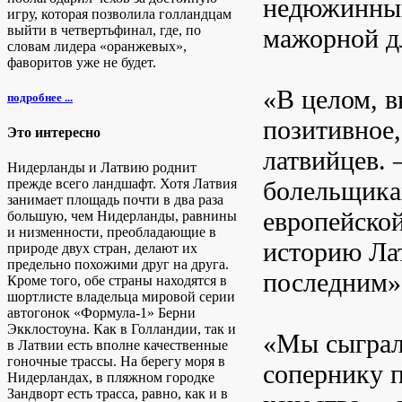
недюжинный
игру, которая позволила голландцам
выйти в четвертьфинал, где, по
мажорной дл
словам лидера «оранжевых»,
фаворитов уже не будет.
«В целом, 
подробнее ...
позитивное,
Это интересно
латвийцев. 
Нидерланды и Латвию роднит
болельщика
прежде всего ландшафт. Хотя Латвия
занимает площадь почти в два раза
европейской
большую, чем Нидерланды, равнины
и низменности, преобладающие в
историю Лат
природе двух стран, делают их
предельно похожими друг на друга.
последним»
Кроме того, обе страны находятся в
шортлисте владельца мировой серии
автогонок «Формула-1» Берни
Экклостоуна. Как в Голландии, так и
«Мы сыграл
в Латвии есть вполне качественные
гоночные трассы. На берегу моря в
сопернику 
Нидерландах, в пляжном городке
Зандворт есть трасса, равно, как и в