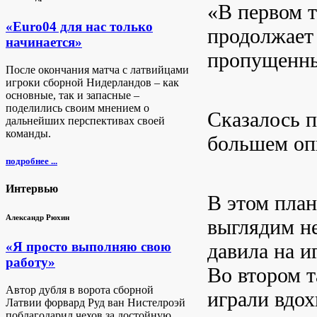
«В первом т
«Euro04 для нас только
продолжает 
начинается»
пропущенны
После окончания матча с латвийцами
игроки сборной Нидерландов – как
основные, так и запасные –
поделились своим мнением о
Сказалось п
дальнейших перспективах своей
команды.
большем оп
подробнее ...
Интервью
В этом план
Александр Рюхин
выглядим н
давила на и
«Я просто выполняю свою
работу»
Во втором 
Автор дубля в ворота сборной
играли вдо
Латвии форвард Руд ван Нистелроэй
поблагодарил чехов за достойную