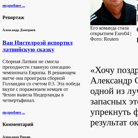
подробнее ...
Репортаж
Его команда стала
Александр Дмитриев
открытием Euro04 |
Фото: Reuters
Ван Нистелроэй испортил
латвийскую сказку
Сборная Латвии не смогла
преподнести главную сенсацию
«Хочу поздр
чемпионата Европы. В решающем
Александр С
матче она проиграла сборной
Голландии со счетом 0:3. Эта победа
одной из лу
вкупе с поражением немцев от
Чехии вывела Нидерланды в
запасных эт
четвертьфинал.
упрекнуть ф
подробнее ...
результат о
Комментарий
Александр Рюхин