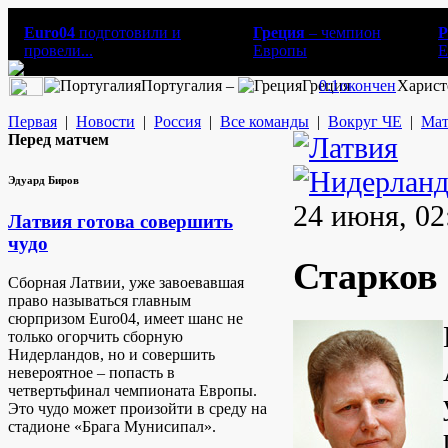
Euro04
подготовили и
Греция
– чемпион
Р
провели...
Европы
E
Португалия –
Греция
0:1
окончен
Харист
Первая
|
Новости
|
Россия
|
Все команды
|
Вокруг ЧЕ
|
Мат
Перед матчем
Эдуард Биров
24 июня, 02
Латвия готова совершить
чудо
Старков 
Сборная Латвии, уже завоевавшая
право называться главным
сюрпризом Euro04, имеет шанс не
только огорчить сборную
Нидерландов, но и совершить
невероятное – попасть в
четвертьфинал чемпионата Европы.
Это чудо может произойти в среду на
стадионе «Брага Мунисипал».