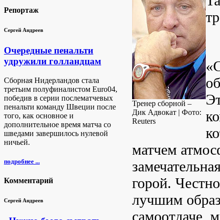
Та
Репортаж
тр
Сергей Андреев
Очередные пенальти
удружили голландцам
«
об
Сборная Нидерландов стала
третьим полуфиналистом Euro04,
Эт
победив в серии послематчевых
Тренер сборной –
пенальти команду Швеции после
Дик Адвокат | Фото:
ко
того, как основное и
Reuters
дополнительное время матча со
ко
шведами завершилось нулевой
ничьей.
матчем атмос
подробнее ...
замечательная
горой. Честно
Комментарий
лучшим образ
Сергей Андреев
самоотдаче, 