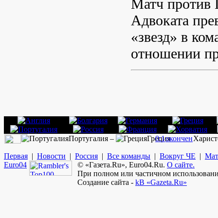
Матч против 
Адвоката пре
«звезд» в ком
отношении пр
Португалия –
Греция
0:1
окончен
Харист
Первая
|
Новости
|
Россия
|
Все команды
|
Вокруг ЧЕ
|
Мат
Euro
04
© «Газета.Ru», Euro04.Ru.
О сайте.
При полном или частичном использовании
Создание сайта -
kB «Gazeta.Ru»