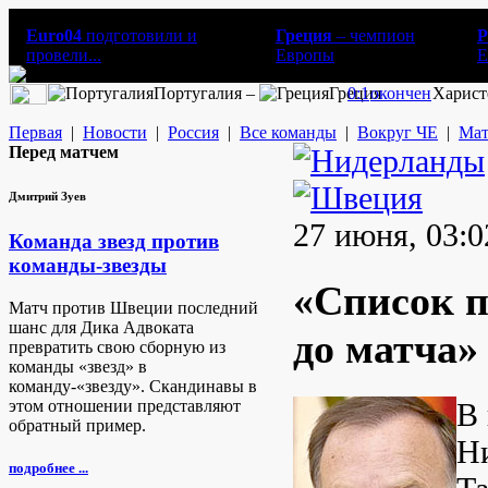
Euro04
подготовили и
Греция
– чемпион
Р
провели...
Европы
E
Португалия –
Греция
0:1
окончен
Харист
Первая
|
Новости
|
Россия
|
Все команды
|
Вокруг ЧЕ
|
Мат
Перед матчем
Дмитрий Зуев
27 июня, 03:0
Команда звезд против
команды-звезды
«Список п
Матч против Швеции последний
шанс для Дика Адвоката
до матча»
превратить свою сборную из
команды «звезд» в
команду-«звезду». Скандинавы в
этом отношении представляют
В 
обратный пример.
Ни
подробнее ...