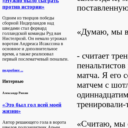
«Нужно было сыграть
поставленную
против истории»
Одним из творцов победы
сборной Нидерландов над
шведами стал форвард
«Думаю, мы в
голландской команды Руд ван
Нистелроэй. Он немало угрожал
воротам Андреаса Исакссона в
основное и дополнительное
- считает тре
время, а также реализовал
первый послематчевый пенальти.
пенальтистов 
подробнее ...
матча. Я его
Интервью
матчем с шот
одиннадцатим
Александр Рюхин
тренировали-
«Это был гол всей моей
жизни»
«Считаю, мы о
Автор решающего гола в ворота
шведов полузащитник Арьен