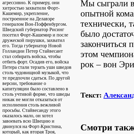
Мы сыграли в
агрессивно. К примеру, они
хитростью захватили Форт-
опытной кома
Кашемир, укрепление,
построенное на Делавэре
технически, т
генералом Вон-Поффенбургом.
Шведский губернатор Рисинг
было достато
посетил Форт-Кашемир и после
дружеской пирушки, захватил
закончиться 
его. Тогда губернатор Новой
Голландии Петер Стайвесант
этом чемпион
стал собирать войска, чтобы
рок – вон Эри
отбить форт. Осадив его, войска
Петера стали терзать уши шведов
столь чудовищной музыкой, что
те предпочли сдаться. По другой
версии, требование о
капитуляции было составлено в
Текст:
Алексан
столь учтивой форме, что шведы
никак не могли отказаться от
исполнения столь вежливой
просьбы. Стайвесанду этого
оказалось мало, он хотел
завоевать всю Швецию и
Смотри так
двинулся на Форт-Кристина,
который, как вторая Троя,