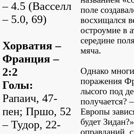
– 4.5 (Васселл
поле создавал
– 5.0, 69)
восхищался ве
остроумие в а
середине поля
Хорватия –
мяча.
Франция –
2:2
Однако многи
поражения Фр
Голы:
лысого под д
Рапаич, 47-
получается? 
пен; Пршо, 52
Европы завися
будет Зидан?
– Тудор, 22-
оправданий, 