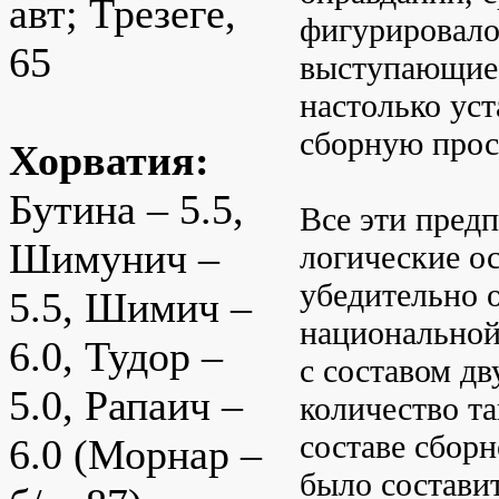
авт; Трезеге,
фигурировало
65
выступающие 
настолько уст
сборную прос
Хорватия:
Бутина – 5.5,
Все эти пред
Шимунич –
логические ос
убедительно 
5.5, Шимич –
национальной
6.0, Тудор –
с составом дв
5.0, Рапаич –
количество т
составе сбор
6.0 (Морнар –
было состави