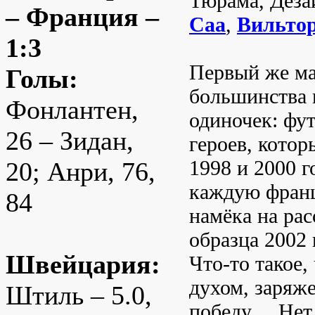
Тюрама, Деза
– Франция –
Саа
,
Вильто
1:3
Первый же ма
Голы:
большинства 
Фонлантен,
одиночек: фу
26 – Зидан,
героев, котор
1998 и 2000 г
20; Анри, 76,
каждую франц
84
намёка на рас
образца 2002 
Швейцария:
Что-то такое
духом, заряж
Штиль – 5.0,
победу… Нет, 