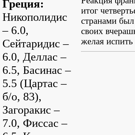
Реакция фран
Греция:
итог четверт
Никополидис
странами был
– 6.0,
своих вчерашн
желая испить 
Сейтаридис –
6.0, Деллас –
6.5, Басинас –
5.5 (Цартас –
б/о, 83),
Загоракис –
7.0, Фиссас –