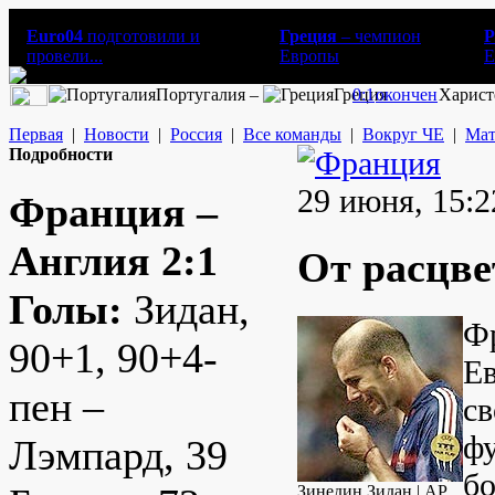
Euro04
подготовили и
Греция
– чемпион
Р
провели...
Европы
E
Португалия –
Греция
0:1
окончен
Харист
Первая
|
Новости
|
Россия
|
Все команды
|
Вокруг ЧЕ
|
Мат
Подробности
29 июня, 15:2
Франция –
Англия 2:1
От расцве
Голы:
Зидан,
Фр
90+1, 90+4-
Ев
пен –
св
фу
Лэмпард, 39
бо
Зинедин Зидан | AP