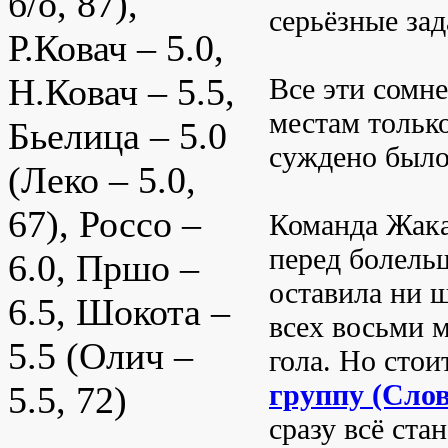
б/о, 87),
серьёзные зад
Р.Ковач – 5.0,
Н.Ковач – 5.5,
Все эти сомн
местам тольк
Бьелица – 5.0
суждено было 
(Леко – 5.0,
67), Россо –
Команда Жака
перед болель
6.0, Пршо –
оставила ни 
6.5, Шокота –
всех восьми м
5.5 (Олич –
гола. Но стои
группу (Сло
5.5, 72)
сразу всё ста