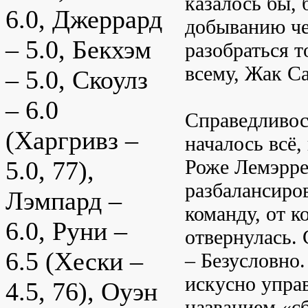
казалось бы,
6.0, Джеррард
добыванию че
– 5.0, Бекхэм
разобраться т
всему, Жак Са
– 5.0, Скоулз
– 6.0
Справедливос
(Харгривз –
началось всё
Роже Лемэрре
5.0, 77),
разбалансиро
Лэмпард –
команду, от к
6.0, Руни –
отвернулась. 
6.5 (Хески –
– Безусловно.
искусно упра
4.5, 76), Оуэн
названием «с