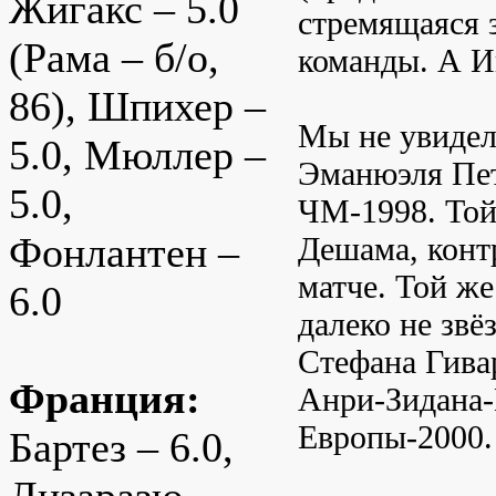
Жигакс – 5.0
стремящаяся з
(Рама – б/о,
команды. А И
86), Шпихер –
Мы не увидели
5.0, Мюллер –
Эманюэля Пет
5.0,
ЧМ-1998. Той
Фонлантен –
Дешама, конт
матче. Той ж
6.0
далеко не зв
Стефана Гива
Франция:
Анри-Зидана-
Европы-2000.
Бартез – 6.0,