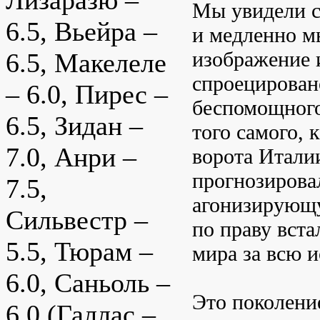
Лизаразю –
Мы увидели с
6.5, Вьейра –
и медленно мы
изображение 
6.5, Макелеле
спроецирован
– 6.0, Пирес –
беспомощного
6.5, Зидан –
того самого, 
7.0, Анри –
ворота Итали
прогнозировал
7.5,
агонизирующу
Сильвестр –
по праву вст
5.5, Тюрам –
мира за всю 
6.0, Саньоль –
Это поколение
6.0 (Галлас –