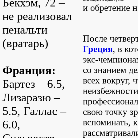
Бекхэм, 72 –
и обретение н
не реализовал
пенальти
После четвер
(вратарь)
Греция
, в ко
экс-чемпиона
Франция:
со знанием д
всех вокруг, 
Бартез – 6.5,
неизбежности 
Лизаразю –
профессионал
5.5, Галлас –
свою точку зр
вспоминать, к
6.0,
рассматривал