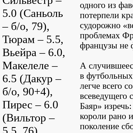
Сильвестр –
одного из фав
5.0 (Саньоль
потерпели кр
– б/о, 79),
судорожно «в
проблемах Фр
Тюрам – 5.5,
французы не 
Вьейра – 6.0,
Макелеле –
А случившееся
в футбольных 
6.5 (Дакур –
легче всего 
б/о, 90+4),
всеведущего 
Пирес – 6.0
Баяр» изречь:
короли рано 
(Вильтор –
поколение сб
5.5, 76),