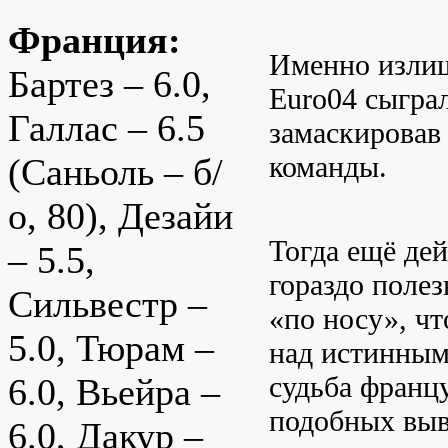
Франция:
Именно излиш
Бартез – 6.0,
Euro04 сыгра
Галлас – 6.5
замаскировав
команды.
(Саньоль – б/
о, 80), Дезайи
Тогда ещё де
– 5.5,
гораздо полез
Сильвестр –
«по носу», ч
5.0, Тюрам –
над истинным
судьба францу
6.0, Вьейра –
подобных выв
6.0, Дакур –