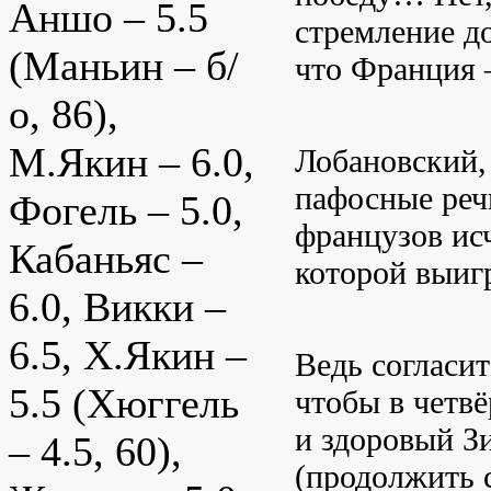
Аншо – 5.5
стремление до
(Маньин – б/
что Франция 
о, 86),
М.Якин – 6.0,
Лобановский,
пафосные речи
Фогель – 5.0,
французов ис
Кабаньяс –
которой выиг
6.0, Викки –
6.5, Х.Якин –
Ведь согласит
5.5 (Хюггель
чтобы в четв
и здоровый З
– 4.5, 60),
(продолжить 