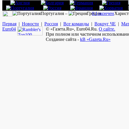
Португалия –
Греция
0:1
окончен
Харист
Первая
|
Новости
|
Россия
|
Все команды
|
Вокруг ЧЕ
|
Мат
Euro
04
© «Газета.Ru», Euro04.Ru.
О сайте.
При полном или частичном использовании
Создание сайта -
kB «Gazeta.Ru»