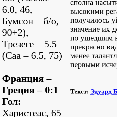
сполна насыт
6.0, 46,
высокими рег
Бумсон – б/о,
получилось уй
значение их 
90+2),
по ушедшим н
Трезеге – 5.5
прекрасно вид
(Саа – 6.5, 75)
менее талант
первыми исче
Франция –
Греция – 0:1
Текст:
Эдуард 
Гол:
Харистеас, 65