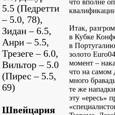
что вполне оп
5.5 (Педретти
квалификации
– 5.0, 78),
Итак, разгром
Зидан – 6.5,
в Кубке Конф
Анри – 5.5,
в Португалию,
Трезеге – 6.0,
золото Euro04
момент – нак
Вильтор – 5.0
что на самом
(Пирес – 5.5,
много бравад
69)
те же нападки
эту «ересь» 
«специалистов
Швейцария