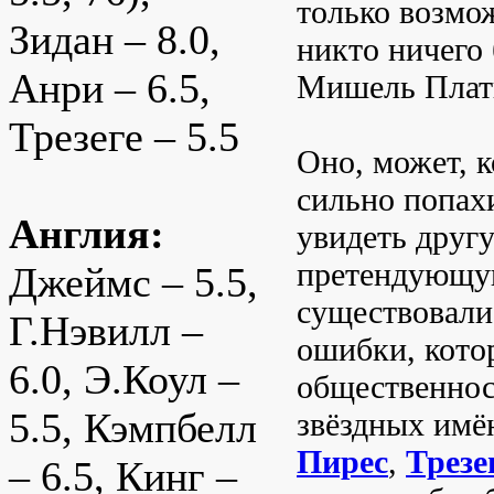
только возмож
Зидан – 8.0,
никто ничего
Анри – 6.5,
Мишель Плати
Трезеге – 5.5
Оно, может, к
сильно попах
Англия:
увидеть друг
претендующую
Джеймс – 5.5,
существовали
Г.Нэвилл –
ошибки, кото
6.0, Э.Коул –
общественнос
5.5, Кэмпбелл
звёздных имё
Пирес
,
Трезе
– 6.5, Кинг –