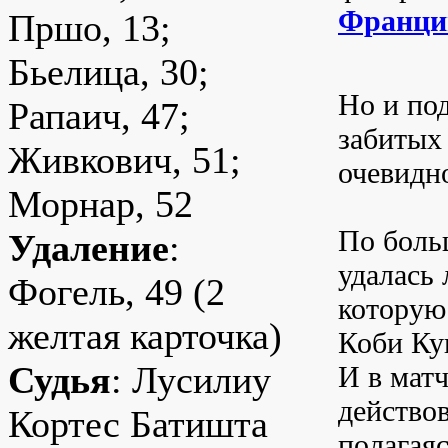
Франци
Пршо, 13;
Бьелица, 30;
Но и по
Рапаич, 47;
забитых
Живкович, 51;
очевидно
Морнар, 52
По боль
Удаление
:
удалась 
Фогель, 49 (2
которую 
желтая карточка)
Коби Кун
Судья
: Лусилиу
И в мат
действо
Кортес Батишта
полагаяс