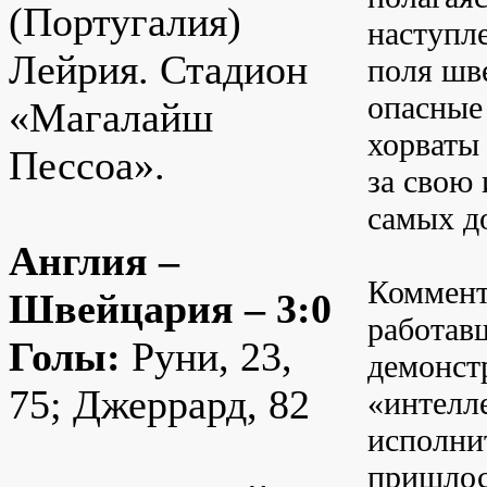
(Португалия)
наступле
Лейрия. Стадион
поля шв
опасные
«Магалайш
хорваты
Пессоа».
за свою
самых д
Англия –
Коммент
Швейцария – 3:0
работавш
Голы:
Руни, 23,
демонст
75; Джеррард, 82
«интелл
исполни
пришлос