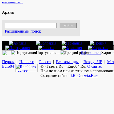
все новости ...
Архив
Расширенный поиск
Португалия –
Греция
0:1
окончен
Харист
Первая
|
Новости
|
Россия
|
Все команды
|
Вокруг ЧЕ
|
Мат
Euro
04
© «Газета.Ru», Euro04.Ru.
О сайте.
При полном или частичном использовании
Создание сайта -
kB «Gazeta.Ru»