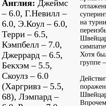
Англия:
Джеймс
отлажен
– 6.0, Г.Невилл –
суперин
на турн
6.0, Э.Коул – 6.0,
переизб
Терри – 6.5,
Швейцари
Кэмпбелл – 7.0,
симпати
Джеррард – 6.5,
Хотя был
группе –
Бекхэм – 5.5,
Скоулз – 6.0
Действи
(Харгривз – 5.5,
поражени
Швейцар
68), Лэмпард –
Впрочем,