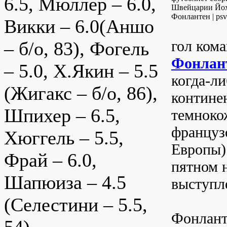
6.5, Мюллер – 6.0,
Швейцарии Йо
Фонлантен | psv
Викки – 6.0(Аншо
гол ком
– б/о, 83), Фогель
Фонлан
– 5.0, Х.Якин – 5.5
когда-л
(Жигакс – б/о, 86),
контине
Шпихер – 6.5,
темноко
француз
Хюггель – 5.5,
Европы)
Фрай – 6.0,
пятном 
Шапюиза – 4.5
выступл
(Селестини – 5.5,
Фонлант