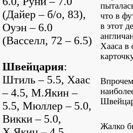
6.0, Руни – 7.0
пыталась
(Дайер – б/о, 83),
что в ф
в этот 
Оуэн – 6.0
англича
(Васселл, 72 – 6.5)
Хааса в
карточк
Швейцария
:
Штиль – 5.5, Хаас
Впроче
наиболе
– 4.5, М.Якин –
Швейцар
5.5, Мюллер – 5.0,
Викки – 5.0,
Жалко 
Х.Якин – 4.5