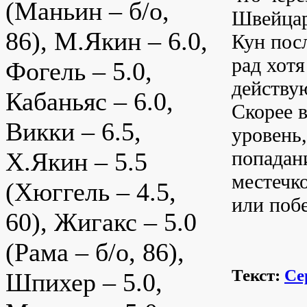
(Маньин – б/о,
Швейцар
86), М.Якин – 6.0,
Кун пос
рад хотя
Фогель – 5.0,
действу
Кабаньяс – 6.0,
Скорее 
Викки – 6.5,
уровень,
попадан
Х.Якин – 5.5
местечк
(Хюггель – 4.5,
или поб
60), Жигакс – 5.0
(Рама – б/о, 86),
Текст:
Се
Шпихер – 5.0,