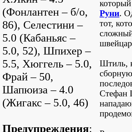
который 
(Фонлантен – б/о,
Руни
. О
тот, кот
86), Селестини –
сложный
5.0 (Кабаньяс –
швейцар
5.0, 52), Шпихер –
5.5, Хюггель – 5.0,
Штиль, к
сборную
Фрай – 50,
последо
Шапюиза – 4.0
Стефан 
(Жигакс – 5.0, 46)
нападающ
продемон
Предупреждения
: