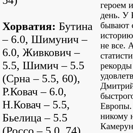
54)
героем 
день. У
Хорватия:
Бутина
бывают 
историю,
– 6.0, Шимунич –
не все.
6.0, Живкович –
статисти
5.5, Шимич – 5.5
рекорды
удовлет
(Срна – 5.5, 60),
Дмитрий
Р.Ковач – 6.0,
быстрог
Н.Ковач – 5.5,
Европы.
никому 
Бьелица – 5.5
Камерун
(Россо – 5.0, 74),