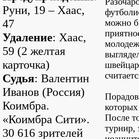
Разочар
Руни, 19 – Хаас,
футболи
47
можно б
приятно
Удаление
: Хаас,
молодеж
59 (2 желтая
выгляде
карточка)
швейцар
считаетс
Судья
: Валентин
Иванов (Россия)
Порадов
Коимбра.
которых
После т
«Коимбра Сити».
турнир, 
30 616 зрителей
иоаннит