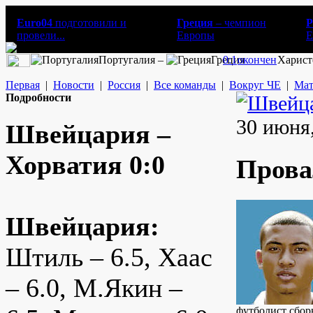
Euro04
подготовили и
Греция
– чемпион
Р
провели...
Европы
E
Португалия –
Греция
0:1
окончен
Харист
Первая
|
Новости
|
Россия
|
Все команды
|
Вокруг ЧЕ
|
Мат
Подробности
30 июня,
Швейцария –
Хорватия 0:0
Прова
Швейцария:
Штиль – 6.5, Хаас
– 6.0, М.Якин –
футболист сбор