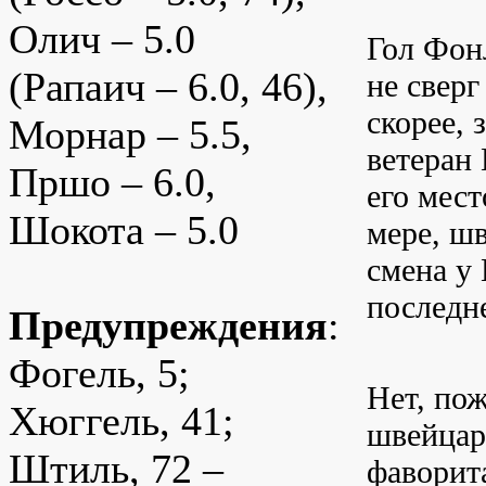
Олич – 5.0
Гол Фон
(Рапаич – 6.0, 46),
не свер
скорее, 
Морнар – 5.5,
ветеран
Пршо – 6.0,
его мес
Шокота – 5.0
мере, ш
смена у 
последне
Предупреждения
:
Фогель, 5;
Нет, пож
Хюггель, 41;
швейцар
Штиль, 72 –
фаворит