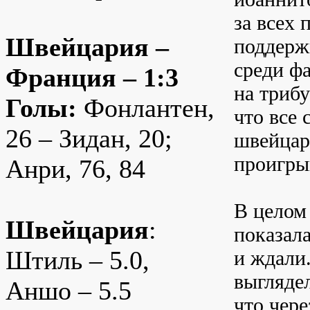
за всех 
Швейцария –
поддерж
среди ф
Франция – 1:3
на трибу
Голы:
Фонлантен,
что все
26 – Зидан, 20;
швейцар
проигры
Анри, 76, 84
В целом
Швейцария
:
показала
Штиль – 5.0,
и ждали
выглядел
Аншо – 5.5
что чер