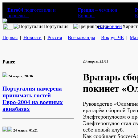
Euro04
подготовили и
Греция
– чемпион
Р
провели...
Европы
E
Португалия –
Греция
0:1
окончен
Харист
Первая
|
Новости
|
Россия
|
Все команды
|
Вокруг ЧЕ
|
Мат
Ранее
23 марта, 22:01
Вратарь сбо
24 марта, 20:36
покинет «О
Португалия намерена
принимать гостей
Евро-2004 на военных
Руководство «Олимпиа
авиабазах
вратарём сборной Гре
Элефтеропулосом о пр
Элефтеропулос стал с
себе новый клуб.
24 марта, 01:21
Как сообщает SoccerA