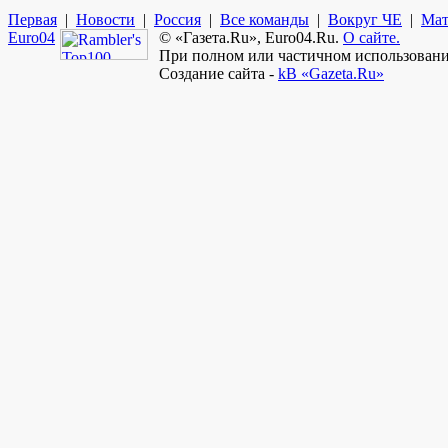
Первая
|
Новости
|
Россия
|
Все команды
|
Вокруг ЧЕ
|
Мат
Euro
04
© «Газета.Ru», Euro04.Ru.
О сайте.
При полном или частичном использовании
Создание сайта -
kB «Gazeta.Ru»