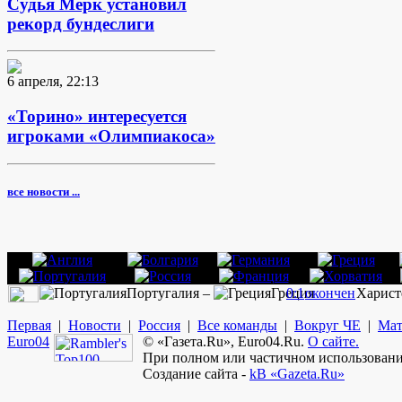
Судья Мерк установил
рекорд бундеслиги
6 апреля, 22:13
«Торино» интересуется
игроками «Олимпиакоса»
все новости ...
Португалия –
Греция
0:1
окончен
Харист
Первая
|
Новости
|
Россия
|
Все команды
|
Вокруг ЧЕ
|
Мат
Euro
04
© «Газета.Ru», Euro04.Ru.
О сайте.
При полном или частичном использовании
Создание сайта -
kB «Gazeta.Ru»