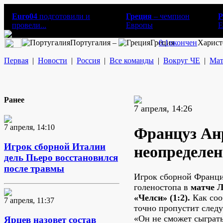
Euro04
подготовили и
Греция
– чемпион
Р
провели...
Европы
E
Португалия –
Греция
0:1
окончен
Харист
Первая
|
Новости
|
Россия
|
Все команды
|
Вокруг ЧЕ
|
Мат
Ранее
7 апреля, 14:26
7 апреля, 14:10
Француз Ан
Игрок сборной Италии
неопределе
дель Пьеро восстановился
после травмы
Игрок сборной Франци
голеностопа в
матче Л
«Челси» (1:2).
Как соо
7 апреля, 11:37
точно пропустит след
«Он не сможет сыграть
Ярцев назовет состав