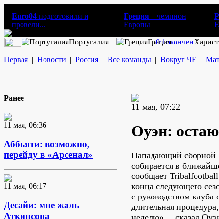
Euro04
подготовили и
Греция
– чемпион
Р
провели...
Европы
E
Португалия –
Греция
0:1
окончен
Харист
Первая
|
Новости
|
Россия
|
Все команды
|
Вокруг ЧЕ
|
Мат
Ранее
11 мая, 07:22
11 мая, 06:36
Оуэн: остаю
Аббьяти: возможно,
перейду в «Арсенал»
Нападающий сборной 
собирается в ближайш
сообщает Tribalfootbal
конца следующего сезо
11 мая, 06:17
с руководством клуба 
Десайи: мне жаль
длительная процедура,
Аткинсона
неделю», – сказал Оуэ