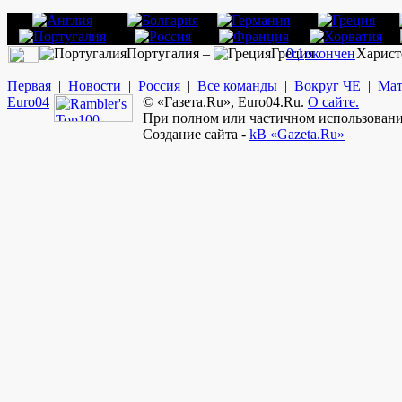
Португалия –
Греция
0:1
окончен
Харист
Первая
|
Новости
|
Россия
|
Все команды
|
Вокруг ЧЕ
|
Мат
Euro
04
© «Газета.Ru», Euro04.Ru.
О сайте.
При полном или частичном использовании
Создание сайта -
kB «Gazeta.Ru»