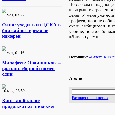
По словам нападающего
выигрывать трофеи: «Я
денег. У меня уже ест
11 мая, 03:27
трофеев, но я не соби
Олич: уходить из ЦСКА в
очень амбициозен, и х
ближайшее время не
уровне, но своё ближ
намерен
»Ливерпулем«.
11 мая, 01:16
Источник:
«Газета.Ru/Сп
Малафеев: Овчинников –
вратарь сборной номер
один
Архив
10 мая, 23:59
Расширенный поиск
Кан: так больше
продолжаться не может