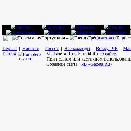
Португалия –
Греция
0:1
окончен
Харист
Первая
|
Новости
|
Россия
|
Все команды
|
Вокруг ЧЕ
|
Мат
Euro
04
© «Газета.Ru», Euro04.Ru.
О сайте.
При полном или частичном использовании
Создание сайта -
kB «Gazeta.Ru»