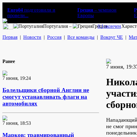
Euro04
подготовили и
Греция
– чемпион
Р
провели...
Европы
E
Португалия –
Греция
0:1
окончен
Харист
Первая
|
Новости
|
Россия
|
Все команды
|
Вокруг ЧЕ
|
Мат
Ранее
7 июня, 19:3
7 июня, 19:24
Никола
Болельщики сборной Англии не
участи
смогут устанавливать флаги на
сборно
автомобилях
Нападающий
7 июня, 18:53
не смог при
понедельник
Марков: травмированный