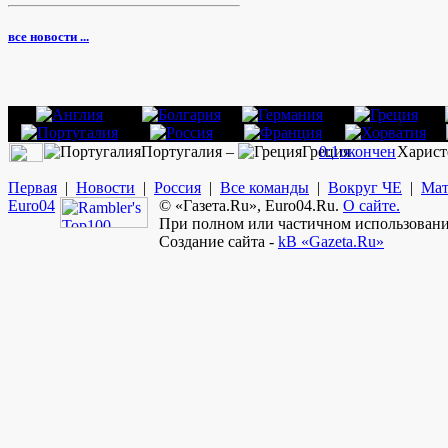
все новости ...
Португалия –
Греция
0:1
окончен
Харист
Первая
|
Новости
|
Россия
|
Все команды
|
Вокруг ЧЕ
|
Мат
Euro
04
© «Газета.Ru», Euro04.Ru.
О сайте.
При полном или частичном использовании
Создание сайта -
kB «Gazeta.Ru»