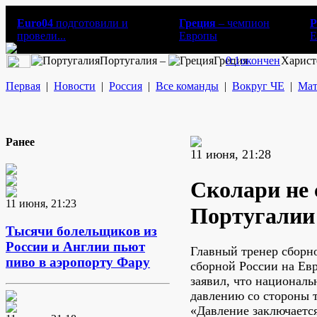
Euro04
подготовили и
Греция
– чемпион
Р
провели...
Европы
E
Португалия –
Греция
0:1
окончен
Харист
Первая
|
Новости
|
Россия
|
Все команды
|
Вокруг ЧЕ
|
Мат
Ранее
11 июня, 21:28
Сколари не 
11 июня, 21:23
Португалии
Тысячи болельщиков из
России и Англии пьют
Главный тренер сборн
пиво в аэропорту Фару
сборной России на Ев
заявил, что националь
давлению со стороны 
«Давление заключается