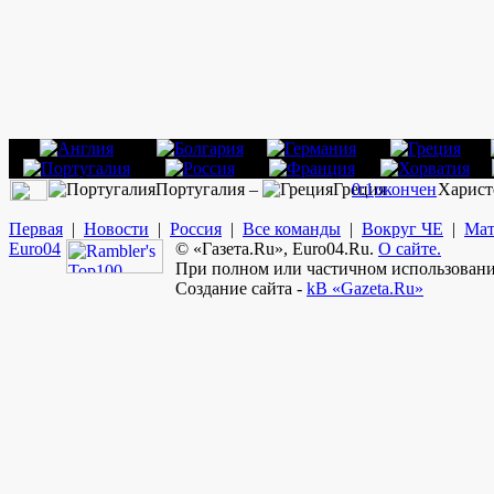
Португалия –
Греция
0:1
окончен
Харист
Первая
|
Новости
|
Россия
|
Все команды
|
Вокруг ЧЕ
|
Мат
Euro
04
© «Газета.Ru», Euro04.Ru.
О сайте.
При полном или частичном использовании
Создание сайта -
kB «Gazeta.Ru»