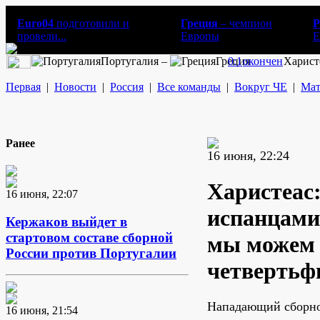
Euro04
подготовили и
Греция
– чемпион
Р
провели...
Европы
E
Португалия –
Греция
0:1
окончен
Харист
Первая
|
Новости
|
Россия
|
Все команды
|
Вокруг ЧЕ
|
Мат
Ранее
16 июня, 22:24
Харистеас:
16 июня, 22:07
испанцами
Кержаков выйдет в
стартовом составе сборной
мы можем 
России против Португалии
четвертьф
Нападающий сборно
16 июня, 21:54