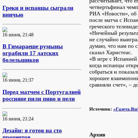
рассчитывает, что е
четвертьфинал чемп
Греки и испанцы сыграли
РИА «Новости», об 
вничью
после матча с Испа
греческого телевиде
«Ничейный результа
16 июня, 21:48
не случайно выигра
думаю, что нам по 
В Гимараеше румыны
сказал Харистеас.
ограбили 17 датских
«В игре с Испанией
болельщиков
когда испанцы откр
собраться и показал
хорошее взаимопон
16 июня, 21:37
сравняли счет», – д
Перед матчем с Португалией
россияне пили пиво и пели
Источник:
«Газета.Ru
16 июня, 21:24
Дезайи: я готов на сто
Архив
процентов