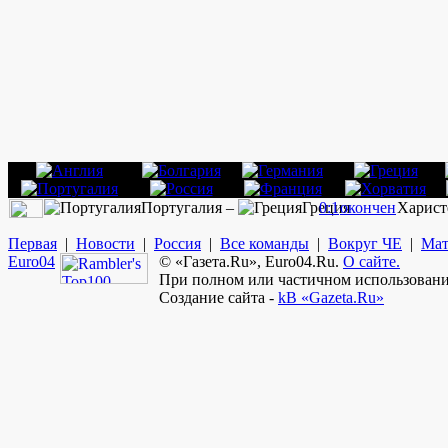
Португалия –
Греция
0:1
окончен
Харист
Первая
|
Новости
|
Россия
|
Все команды
|
Вокруг ЧЕ
|
Мат
Euro
04
© «Газета.Ru», Euro04.Ru.
О сайте.
При полном или частичном использовании
Создание сайта -
kB «Gazeta.Ru»