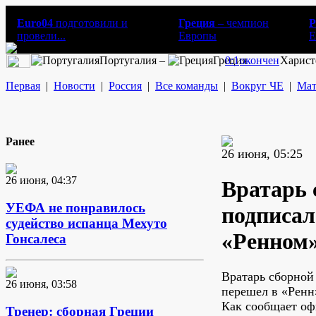
Euro04
подготовили и
Греция
– чемпион
Р
провели...
Европы
E
Португалия –
Греция
0:1
окончен
Харист
Первая
|
Новости
|
Россия
|
Все команды
|
Вокруг ЧЕ
|
Мат
Ранее
26 июня, 05:25
26 июня, 04:37
Вратарь
УЕФА не понравилось
подписал
судейство испанца Мехуто
«Ренном
Гонсалеса
Вратарь сборно
26 июня, 03:58
перешел в «Ренн
Как сообщает о
Тренер: сборная Греции