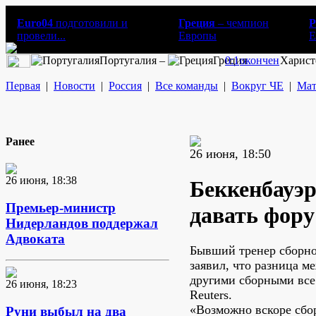
Euro04
подготовили и
Греция
– чемпион
Р
провели...
Европы
E
Португалия –
Греция
0:1
окончен
Харист
Первая
|
Новости
|
Россия
|
Все команды
|
Вокруг ЧЕ
|
Мат
Ранее
26 июня, 18:50
26 июня, 18:38
Беккенбауэ
Премьер-министр
давать фору
Нидерландов поддержал
Адвоката
Бывший тренер сборно
заявил, что разница 
другими сборными все
26 июня, 18:23
Reuters.
«Возможно вскоре сбо
Руни выбыл на два