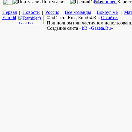
Португалия –
Греция
0:1
окончен
Харист
Первая
|
Новости
|
Россия
|
Все команды
|
Вокруг ЧЕ
|
Мат
Euro
04
© «Газета.Ru», Euro04.Ru.
О сайте.
При полном или частичном использовании
Создание сайта -
kB «Gazeta.Ru»