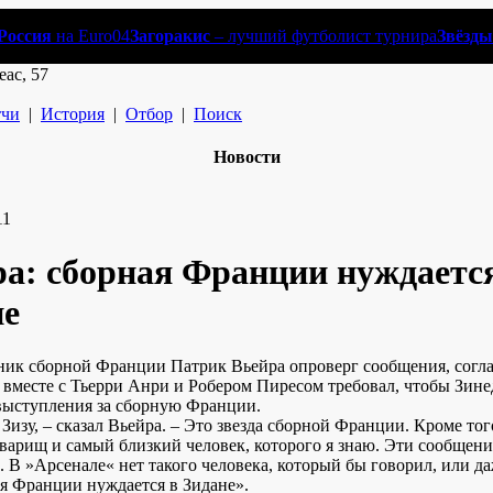
Россия
на Euro04
Загоракис
– лучший футболист турнира
Звёзды
еас, 57
чи
|
История
|
Отбор
|
Поиск
Новости
11
а: сборная Франции нуждаетс
не
ик сборной Франции Патрик Вьейра опроверг сообщения, согл
 вместе с Тьерри Анри и Робером Пиресом требовал, чтобы Зин
выступления за сборную Франции.
Зизу, – сказал Вьейра. – Это звезда сборной Франции. Кроме тог
варищ и самый близкий человек, которого я знаю. Эти сообщени
. В »Арсенале« нет такого человека, который бы говорил, или д
ая Франции нуждается в Зидане».