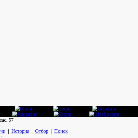
еас, 57
чи
|
История
|
Отбор
|
Поиск
е.