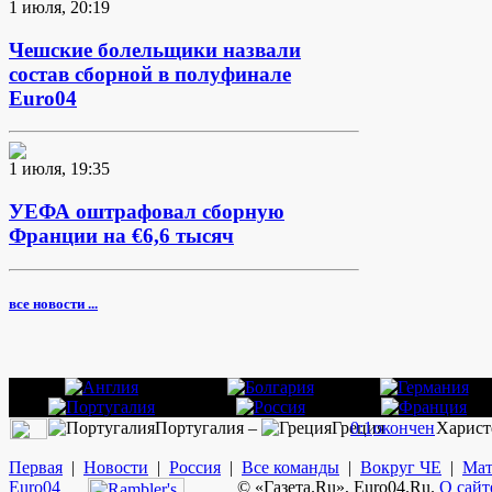
1 июля, 20:19
Чешские болельщики назвали
состав сборной в полуфинале
Euro04
1 июля, 19:35
УЕФА оштрафовал сборную
Франции на €6,6 тысяч
все новости ...
Португалия –
Греция
0:1
окончен
Харист
Первая
|
Новости
|
Россия
|
Все команды
|
Вокруг ЧЕ
|
Мат
Euro
04
© «Газета.Ru», Euro04.Ru.
О сайт