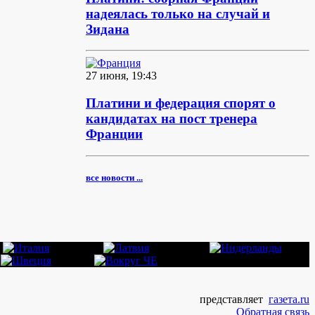
надеялась только на случай и
Зидана
27 июня, 19:43
Платини и федерация спорят о
кандидатах на пост тренера
Франции
все новости ...
представляет
газета.ru
Обратная связь