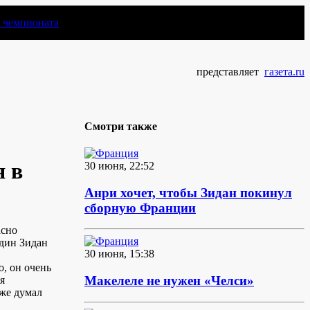
чемпионата
представляет
газета.ru
Смотри также
я в
30 июня, 22:52
Анри хочет, чтобы Зидан покинул
сборную Франции
асно
един Зидан
30 июня, 15:38
о, он очень
Макелеле не нужен «Челси»
я
аже думал