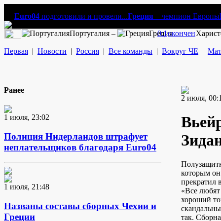
Euro04
подготовили и провели...
Греция
– чемпион Европы
Португалия –
Греция
0:1
окончен
Харист
Первая
|
Новости
|
Россия
|
Все команды
|
Вокруг ЧЕ
|
Мат
Ранее
2 июля, 00:
1 июля, 23:02
Вьейр
Полиция Нидерландов штрафует
Зида
неплательщиков благодаря Euro04
Полузащитн
которым он
прекратил 
1 июля, 21:48
«Все любят 
хороший то
Названы составы сборных Чехии и
скандальны
Греции
так. Сборн