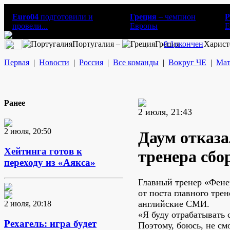
Euro04
подготовили и
Греция
– чемпион
Р
провели...
Европы
E
Португалия –
Греция
0:1
окончен
Харист
Первая
|
Новости
|
Россия
|
Все команды
|
Вокруг ЧЕ
|
Мат
Ранее
2 июля, 21:43
2 июля, 20:50
Даум отказа
Хейтинга готов к
тренера сбо
переходу из «Аякса»
Главный тренер «Фене
от поста главного тре
английские СМИ.
2 июля, 20:18
«Я буду отрабатывать с
Рехагель: игра будет
Поэтому, боюсь, не см