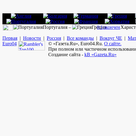
Португалия –
Греция
0:1
окончен
Харист
Первая
|
Новости
|
Россия
|
Все команды
|
Вокруг ЧЕ
|
Мат
Euro
04
© «Газета.Ru», Euro04.Ru.
О сайте.
При полном или частичном использовании
Создание сайта -
kB «Gazeta.Ru»