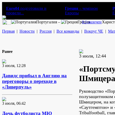
Euro04
подготовили и
Греция
– чемпион
Р
провели...
Европы
E
Португалия –
Греция
0:1
окончен
Харист
Первая
|
Новости
|
Россия
|
Все команды
|
Вокруг ЧЕ
|
Мат
Ранее
3 июля, 12:44
3 июля, 12:28
«Портсму
Давидс прибыл в Англию на
Шмицер
переговоры о переходе в
«Ливерпуль»
Руководство «Пор
полузащитником 
Шмицером, на ко
3 июля, 06:42
«Саутгемптон» и 
Tribalfootball, г
Дочь футболиста МЮ