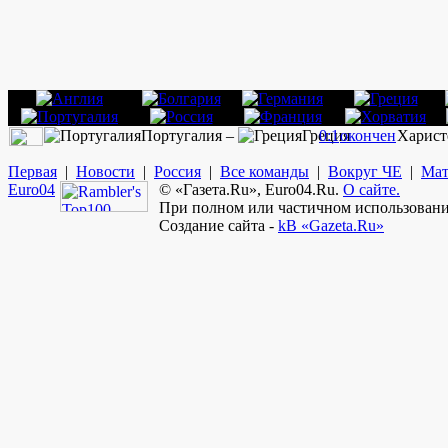
Португалия –
Греция
0:1
окончен
Харист
Первая
|
Новости
|
Россия
|
Все команды
|
Вокруг ЧЕ
|
Мат
Euro
04
© «Газета.Ru», Euro04.Ru.
О сайте.
При полном или частичном использовании
Создание сайта -
kB «Gazeta.Ru»