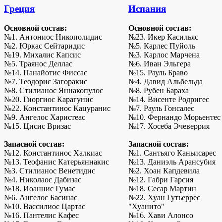
Греция
Испания
Основной состав:
Основной состав:
№1. Антониос Никополидис
№23. Икер Касильяс
№2. Юркас Сейтаридис
№5. Карлес Пуйоль
№19. Михалис Капсис
№3. Карлос Марчена
№5. Траянос Деллас
№6. Иван Эльгера
№14. Панайотис Фиссас
№15. Рауль Браво
№7. Теодорис Загоракис
№4. Давид Альбельда
№8. Стилианос Яннакопулос
№8. Рубен Бараха
№20. Гиоргиос Карагунис
№14. Висенте Родригес
№22. Константинос Кацуранис
№7. Рауль Гонсалес
№9. Ангелос Харистеас
№10. Фернандо Морьентес
№15. Цисис Вризас
№17. Хосеба Эчеверрия
Запасной состав:
Запасной состав:
№12. Константинос Халкиас
№1. Сантьяго Каньисарес
№13. Теофанис Катерьяннакис
№13. Даниэль Арансубия
№3. Стилианос Венетидис
№2. Хоан Капдевила
№4. Николаос Дабизас
№12. Габри Гарсия
№18. Иоаннис Гумас
№18. Сесар Мартин
№6. Ангелос Басинас
№22. Хуан Гутьеррес
№10. Вассилиос Цартас
"Хуанито"
№16. Пантелис Кафес
№16. Хави Алонсо