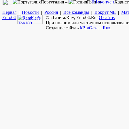
Португалия –
Греция
0:1
окончен
Харист
Первая
|
Новости
|
Россия
|
Все команды
|
Вокруг ЧЕ
|
Мат
Euro
04
© «Газета.Ru», Euro04.Ru.
О сайте.
При полном или частичном использовании
Создание сайта -
kB «Gazeta.Ru»