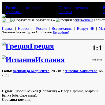
Euro04
подготовили и
Греция
– чемпион
Р
провели...
Европы
E
Португалия –
Греция
0:1
окончен
Харист
Первая
|
Новости
|
Россия
|
Все команды
|
Вокруг ЧЕ
|
Мат
Чемпионат Европы. Группа А. | Стадион:
Порту (bessa)
Греция
1:1
Испания
окончен
Голы:
Фернандо Морьентес
, 28 -
0:1
;
Ангелос Харистеас
, 66
-
1:1
Судьи:
Любош Михел (Словакия) -- Игор Шрамко, Мартин
Балка (оба Словакия).
Составы команд