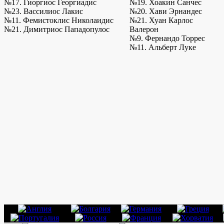
№17. Гиоргиос Георгиадис
№19. Хоакин Санчес
№23. Вассилиос Лакис
№20. Хави Эрнандес
№11. Фемистоклис Николаидис
№21. Хуан Карлос
№21. Димитриос Пападопулос
Валерон
№9. Фернандо Торрес
№11. Альберт Луке