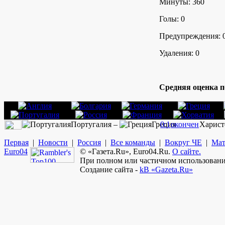
Минуты: 360
Голы: 0
Предупреждения: 
Удаления: 0
Средняя оценка п
Португалия –
Греция
0:1
окончен
Харист
Первая
|
Новости
|
Россия
|
Все команды
|
Вокруг ЧЕ
|
Мат
Euro
04
© «Газета.Ru», Euro04.Ru.
О сайте.
При полном или частичном использовании
Создание сайта -
kB «Gazeta.Ru»