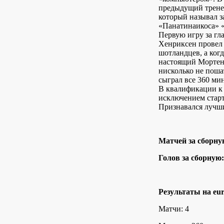
предыдущий трене
который называл з
«Панатинаикоса» 
Первую игру за гл
Хенриксен провел 
шотландцев, а ког
настоящий Мортен
нисколько не пош
сыграл все 360 ми
В квалификации к 
исключением стар
Признавался лучши
Матчей за сборну
Голов за сборную:
Результаты на eur
Матчи: 4