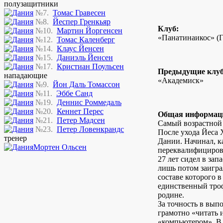
полузащитники
№7.
Томас Гравесен
№8.
Йеспер Гренкьяр
Клуб:
№10.
Мартин Йоргенсен
«Панатинаикос» (Г
№12.
Томас Каленберг
№14.
Клаус Йенсен
№15.
Даниэль Йенсен
№17.
Кристиан Поульсен
Предыдущие клу
нападающие
«Академиск»
№9.
Йон Даль Томассон
№11.
Эббе Санд
№19.
Деннис Роммедаль
№20.
Кеннет Перес
Общая информац
№21.
Петер Мадсен
Самый возрастной
№23.
Петер Ловенкрандс
После ухода Йеса 
тренер
Дании. Начинал, к
Мортен Ольсен
переквалифицирова
27 лет сидел в зап
лишь потом заиграл
составе которого 
единственный троф
родине.
За точность в вып
грамотно «читать 
«компьютером». В