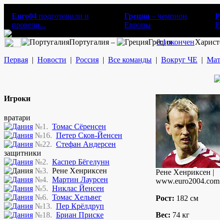
Euro04
подготовили и
Греция
– чемпион
Р
провели...
Европы
E
Португалия –
Греция
0:1
окончен
Харист
Первая
|
Новости
|
Россия
|
Все команды
|
Вокруг ЧЕ
|
Мат
Игроки
вратари
№1.
Томас Сёренсен
№16.
Петер Сков-Йенсен
№22.
Стефан Андерсен
защитники
№2.
Каспер Бёгелунн
№3.
Рене Хенриксен
Рене Хенриксен |
№4.
Мартин Лаурсен
www.euro2004.com
№5.
Никлас Йенсен
№6.
Томас Хельвег
Рост:
182 см
№13.
Пер Крёлдруп
№18.
Бриан Приске
Вес:
74 кг