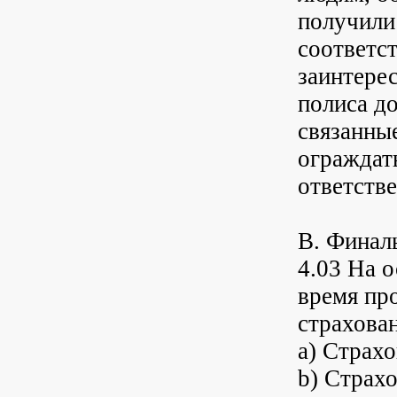
получили
соответс
заинтере
полиса д
связанны
ограждат
ответств
B. Финал
4.03 На 
время пр
страхова
a) Страх
b) Страх