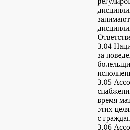
регулиро
дисципли
занимают
дисципли
Ответств
3.04 Нац
за поведе
болельщи
исполнен
3.05 Ассо
снабжени
время ма
этих цел
с гражда
3.06 Ассо