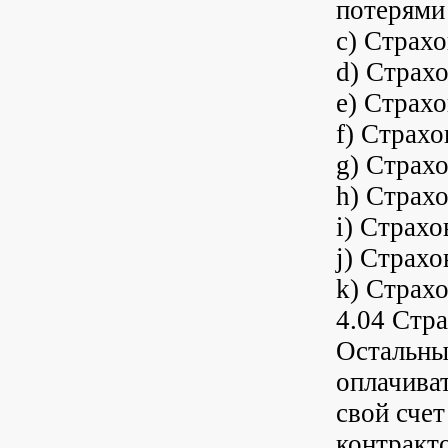
потерями
c) Страхо
d) Страх
e) Страхо
f) Страхо
g) Страх
h) Страх
i) Страхо
j) Страхо
k) Страх
4.04 Стр
Остальны
оплачиват
свой сче
контракт