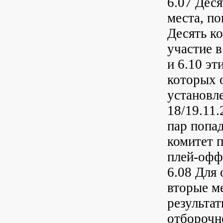
6.07 Деся
места, п
Десять к
участие в
и 6.10 эт
которых 
установле
18/19.11.
пар попа
комитет 
плей-офф
6.08 Для
вторые ме
результа
отборочно