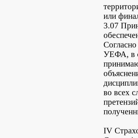
территор
или фина
3.07 При
обеспечен
Согласно
УЕФА, в 
принимаю
объяснен
дисципли
во всех 
претензи
полученн
IV Страх