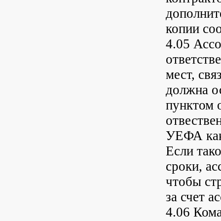
дополнит
копии со
4.05 Асс
ответстве
мест, св
должна о
пунктом о
отвестве
УЕФА как
Если тако
сроки, а
чтобы ст
за счет а
4.06 Ком