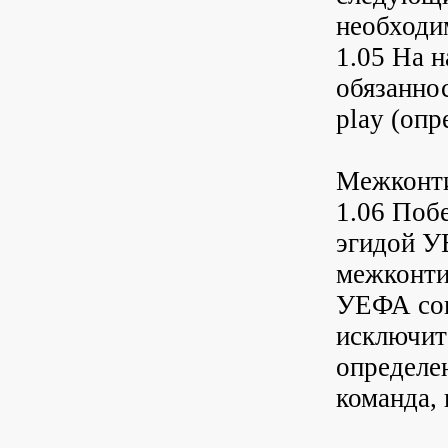
необходи
1.05 На 
обязаннос
play (опр
Межконти
1.06 Поб
эгидой У
межконти
УЕФА сов
исключит
определен
команда,