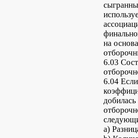
сыгранны
используе
ассоциац
финально
на основа
отборочн
6.03 Сос
отборочн
6.04 Есл
коэффицие
добилась
отборочн
следующи
a) Разни