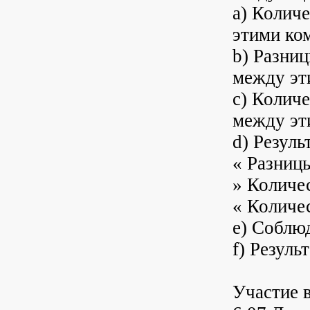
a) Колич
этими ко
b) Разни
между эт
c) Количе
между эт
d) Резуль
« Разниц
» Количе
« Количес
e) Соблюд
f) Резуль
Участие 