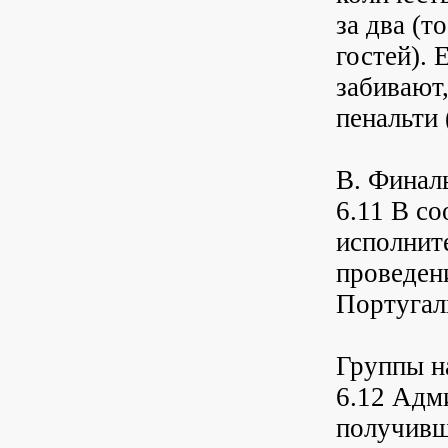
за два (т
гостей). 
забивают
пенальти 
B. Финал
6.11 В со
исполнит
проведен
Португал
Группы н
6.12 Адм
получивш