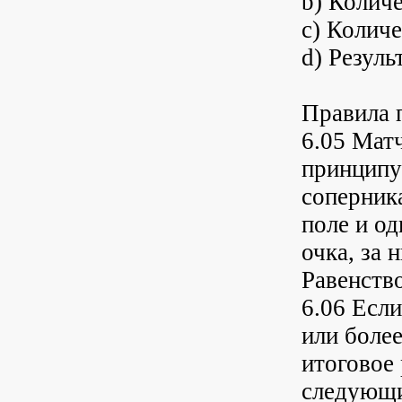
b) Колич
c) Количе
d) Резуль
Правила 
6.05 Мат
принципу
соперника
поле и од
очка, за 
Равенств
6.06 Если
или боле
итоговое 
следующи