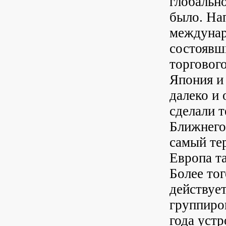
глобальн
было. На
междунар
состоявш
торговог
Япония и
далеко и
сделали т
Ближнего
самый те
Европа т
Более то
действуе
группиро
года устр