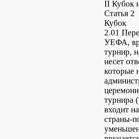
II Кубок 
Статья 2
Кубок
2.01 Пер
УЕФА, вр
турнир, 
несет отв
которые 
админист
церемони
турнира 
входит н
страны-п
уменьшен
вручается