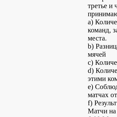
третье и 
принимаю
a) Количе
команд, з
места.
b) Разни
мячей
c) Количе
d) Колич
этими ко
e) Соблюд
матчах о
f) Резуль
Матчи на