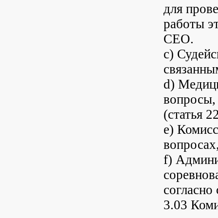
для пров
работы э
CEO.
c) Судей
связанным
d) Медици
вопросы,
(статья 22
e) Комисс
вопросах,
f) Админ
соревнов
согласно
3.03 Ком