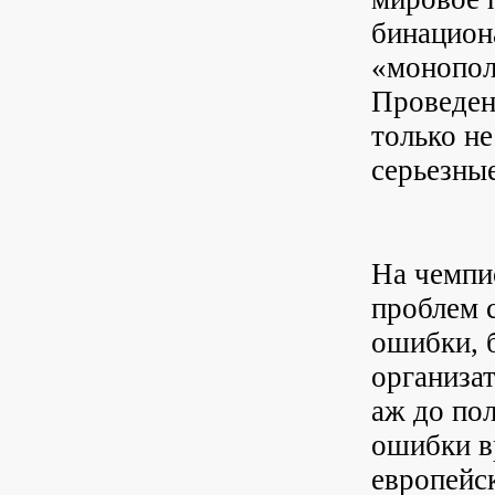
бинацион
«монопол
Проведени
только не
серьезные
На чемпи
проблем 
ошибки, 
организа
аж до по
ошибки в
европейс