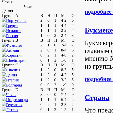
Чехия
Чехия
подробнее .
Дания
Группа A
В
Н
П
М
О
2
0
1
4-2
6
Португалия
1
1
1
4-4
4
Греция
Букмеке
1
1
1
2-2
4
Испания
1
0
2
2-4
3
Россия
Группа B
В
Н
П
М
О
Букмекер
2
1
0
7-4
7
Франция
главным 
2
0
1
8-4
6
Англия
0
2
1
4-6
2
Хорватия
мнению бу
0
1
2
1-6
1
Швейцария
из группы
Группа C
В
Н
П
М
О
1
2
0
8-3
5
Швеция
1
2
0
4-2
5
Дания
подробнее .
1
2
0
3-2
5
Италия
0
0
3
1-9
0
Болгария
Группа D
В
Н
П
М
О
3
0
0
7-4
9
Чехия
Страна
1
1
1
6-4
4
Нидерланды
0
2
1
2-3
2
Германия
Что предс
0
1
2
1-5
1
Латвия