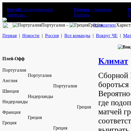
Euro04
подготовили и
Греция
– чемпион
Р
провели...
Европы
E
Португалия –
Греция
0:1
окончен
Харист
Первая
|
Новости
|
Россия
|
Все команды
|
Вокруг ЧЕ
|
Мат
Плей-Офф
Климат
Португалия
Сборной 
Португалия
Англия
бороться 
Португалия
Швеция
Вероятнос
Нидерланды
где подоп
Нидерланды
Греция
матчей гр
Франция
Греция
соответс
Греция
Греция
выиграть