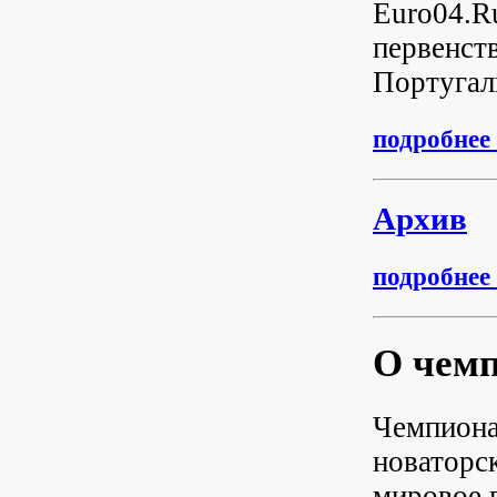
Euro04.R
первенств
Португал
подробнее .
Архив
подробнее .
О чемп
Чемпиона
новаторск
мировое 