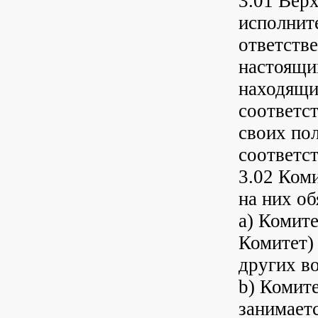
3.01 Вер
исполнит
ответстве
настоящи
находящи
соответс
своих по
соответс
3.02 Ком
на них об
a) Комит
Комитет)
других в
b) Комит
занимает