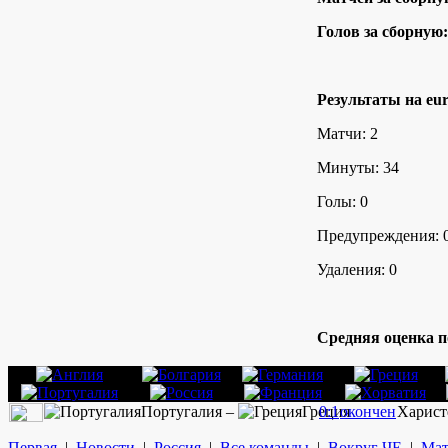
Голов за сборную:
Результаты на eur
Матчи: 2
Минуты: 34
Голы: 0
Предупреждения: 
Удаления: 0
Средняя оценка п
Португалия –
Греция
0:1
окончен
Харист
Первая
|
Новости
|
Россия
|
Все команды
|
Вокруг ЧЕ
|
Мат