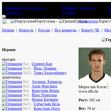
Euro04
подготовили и
Греция
– чемпион
Р
провели...
Европы
E
Португалия –
Греция
0:1
окончен
Харист
Первая
|
Новости
|
Россия
|
Все команды
|
Вокруг ЧЕ
|
Мат
Игроки
вратари
№1.
Оливер Кан
№12.
Йенс Леманн
№23.
Тимо Хильдебранд
защитники
№2.
Андреас Хинкель
№3.
Арне Фридрих
Мирослав Клозе |
№4.
Кристиан Вернс
www.dfb.de
№5.
Йенс Новотны
№6.
Франк Бауманн
Рост:
182 см
№15.
Себастьян Кель
№17.
Кристиан Циге
Вес:
76 кг