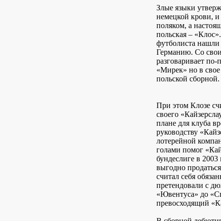
Злые языки утверж
немецкой крови, и
поляком, а настоящ
польская – «Клос»
футболиста нашли
Германию. Со сво
разговаривает по-п
«Мирек» но в свое
польской сборной.
При этом Клозе сч
своего «Кайзерсла
плане для клуба в
руководству «Кайз
лотерейной компа
голами помог «Кай
бундеслиге в 2003 
выгодно продаться 
считал себя обяза
претендовали с дю
«Ювентуса» до «С
превосходящий «К
В сборной дебютир