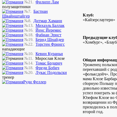
№21.
Филипп Лам
полузащитники
№7.
Бастиан
Клуб:
Швайнштайгер
«Кайзерслаутерн»
№8.
Дитмар Хаманн
№13.
Михаэль Баллак
№16.
Йенс Йеремис
№18.
Фабиан Эрнст
Предыдущие клу
№19.
Бернд Шнайдер
«Хомбург», «Блау
№22.
Торстен Фрингс
нападающие
№10.
Кевин Кураньи
№11.
Мирослав Клозе
Общая информац
№14.
Томас Брдарич
Уроженец польског
№18.
Фреди Бобич
переехавший с род
№20.
Лукас Подольски
«фольксдойч». Про
тренер
мама Клозе Барбара
Руди Феллер
сборную Польшу по
довольно известны
успел поиграть за
Юзефом Клозе во Ф
возвращении из Ф
приходилось в пол
второй год.