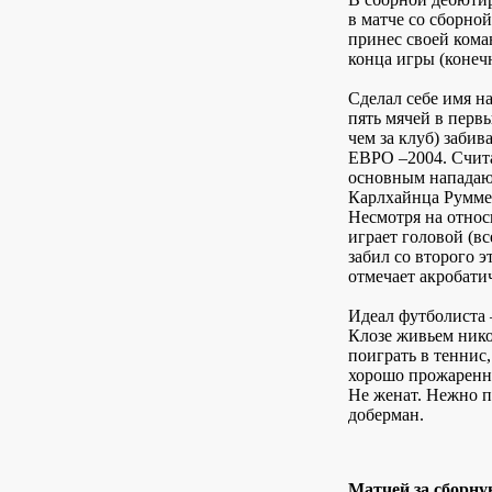
в матче со сборно
принес своей коман
конца игры (конечн
Сделал себе имя на
пять мячей в первы
чем за клуб) забив
ЕВРО –2004. Счита
основным нападаю
Карлхайнца Румме
Несмотря на относ
играет головой (вс
забил со второго 
отмечает акробати
Идеал футболиста 
Клозе живьем нико
поиграть в теннис
хорошо прожаренн
Не женат. Нежно п
доберман.
Матчей за сборну