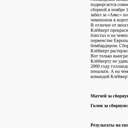
подвергается сомн
сборной в ноябре 1
забил за «Аякс» п
чемпионов в воро
В отличие от мног
Клёйверт прекрасн
блистал и на чемп
первенстве Европы
бомбардиром. Сбо
Клёйверт растерза
Вот только выигра
Клёйверту не удава
2000 году голлан
пенальти. А на че
командой Клёйверт
Матчей за сборну
Голов за сборную:
Результаты на eur