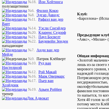
№18.
Йон Хейтинга
полузащитники
№6.
Филип Кокю
Клуб:
№8.
Эдгар Давидс
«Барселона» (Испа
№11.
Рафаэл ван дер
Варт
№14.
Уэсли Снеэйдер
№20.
Кларенс Седорф
Предыдущие клу
№21.
Паул Босвелт
«Аякс», «Милан» 
№22.
Баудевейн Зенден
нападающие
№7.
Анди ван дер
Мейде
Общая информац
№9.
Патрик Клёйверт
«Золотой мальчик»
№10.
Руд ван
лишь из-за своего 
Нистелроэй
мирового уровня, 
№12.
Рой Макай
надеждой голландс
№16.
Марк Овермарс
Потрясающую резул
№17.
Пьер ван
несдержанностью, 
Хоэйдонк
околофутбольными 
№19.
Арьен Роббен
фамилия постоянно
тренер
то напьется, то ко
Дик Адвокат
Хотя 40 голов за с
потому место Клёй
голландской коман