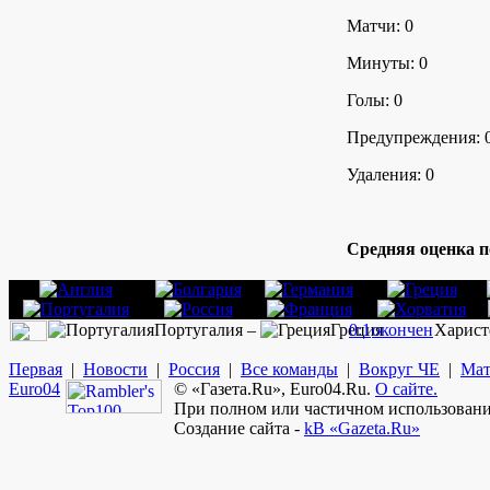
Матчи: 0
Минуты: 0
Голы: 0
Предупреждения: 
Удаления: 0
Средняя оценка п
Португалия –
Греция
0:1
окончен
Харист
Первая
|
Новости
|
Россия
|
Все команды
|
Вокруг ЧЕ
|
Мат
Euro
04
© «Газета.Ru», Euro04.Ru.
О сайте.
При полном или частичном использовании
Создание сайта -
kB «Gazeta.Ru»