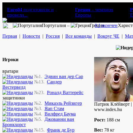
Euro04
подготовили и
Греция
– чемпион
Р
провели...
Европы
E
Португалия –
Греция
0:1
окончен
Харист
Первая
|
Новости
|
Россия
|
Все команды
|
Вокруг ЧЕ
|
Мат
Игроки
вратари
№1.
Эдвин ван дер Сар
№13.
Сандер
Вестервелд
№23.
Роналд Ваттерейс
защитники
№2.
Микаэль Рейзигер
Патрик Клёйверт |
№3.
Яап Стам
www.index.hu
№4.
Вилфред Баума
№5.
Джованни ван
Рост:
188 см
Бронкхорст
№15.
Франк де Бур
Вес:
78 кг