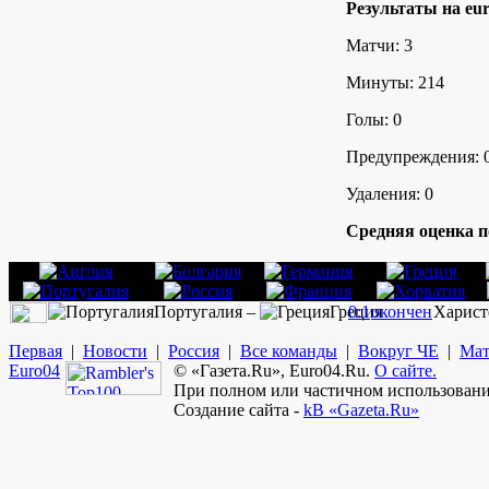
Результаты на eur
Матчи: 3
Минуты: 214
Голы: 0
Предупреждения: 
Удаления: 0
Средняя оценка п
Португалия –
Греция
0:1
окончен
Харист
Первая
|
Новости
|
Россия
|
Все команды
|
Вокруг ЧЕ
|
Мат
Euro
04
© «Газета.Ru», Euro04.Ru.
О сайте.
При полном или частичном использовании
Создание сайта -
kB «Gazeta.Ru»