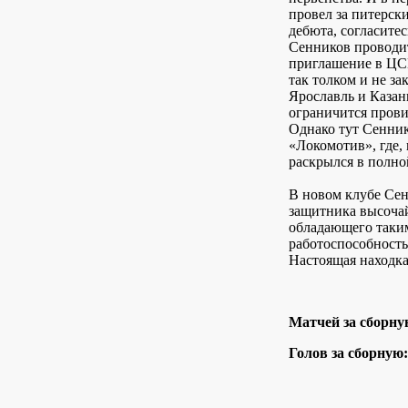
провел за питерск
дебюта, согласите
Сенников проводит
приглашение в ЦС
так толком и не за
Ярославль и Казань
ограничится пров
Однако тут Сенни
«Локомотив», где,
раскрылся в полно
В новом клубе Сен
защитника высочай
обладающего таким
работоспособност
Настоящая находка
Матчей за сборну
Голов за сборную: