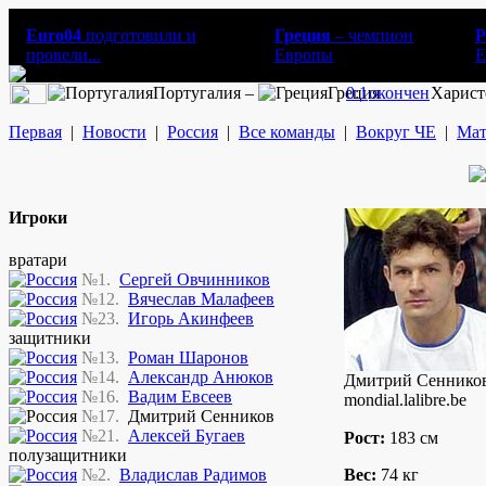
Euro04
подготовили и
Греция
– чемпион
Р
провели...
Европы
E
Португалия –
Греция
0:1
окончен
Харист
Первая
|
Новости
|
Россия
|
Все команды
|
Вокруг ЧЕ
|
Мат
Игроки
вратари
№1.
Сергей Овчинников
№12.
Вячеслав Малафеев
№23.
Игорь Акинфеев
защитники
№13.
Роман Шаронов
№14.
Александр Анюков
Дмитрий Сенников
№16.
Вадим Евсеев
mondial.lalibre.be
№17.
Дмитрий Сенников
№21.
Алексей Бугаев
Рост:
183 см
полузащитники
№2.
Владислав Радимов
Вес:
74 кг