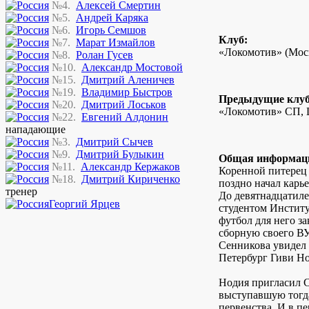
№4.
Алексей Смертин
№5.
Андрей Каряка
№6.
Игорь Семшов
Клуб:
№7.
Марат Измайлов
«Локомотив» (Мос
№8.
Ролан Гусев
№10.
Александр Мостовой
№15.
Дмитрий Аленичев
№19.
Владимир Быстров
Предыдущие клу
№20.
Дмитрий Лоськов
«Локомотив» СП,
№22.
Евгений Алдонин
нападающие
№3.
Дмитрий Сычев
№9.
Дмитрий Булыкин
Общая информац
№11.
Александр Кержаков
Коренной питерец
№18.
Дмитрий Кириченко
поздно начал карь
тренер
До девятнадцатиле
Георгий Ярцев
студентом Институ
футбол для него з
сборную своего ВУ
Сенникова увидел
Петербург Гиви Но
Нодия пригласил С
выступавшую тогда
первенства. И в п