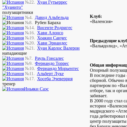
№22.
Хуан Гутьеррес
"Хуанито"
полузащитники
Клуб:
№4.
Давид Альбельда
«Валенсия»
№8.
Рубен Бараха
№14.
Висенте Родригес
№16.
Хави Алонсо
№19.
Хоакин Санчес
Предыдущие клу
№20.
Хави Эрнандес
«Вальядолид», «А
№21.
Хуан Карлос Валерон
нападающие
№7.
Рауль Гонсалес
№9.
Фернандо Торрес
Общая информац
№10.
Фернандо Морьентес
Опорный полузащи
№11.
Альберт Луке
В последние годы 
№17.
Хосеба Эчеверрия
сборной. Обычно в
тренер
партнером по «Вал
Иньяки Саэс
отборе, так и орга
забивает.
В 2000 году стал 
истории «Валенсии
мадридского «Атлет
года дебютировал в
центр полузащиты
без Барахи невозм