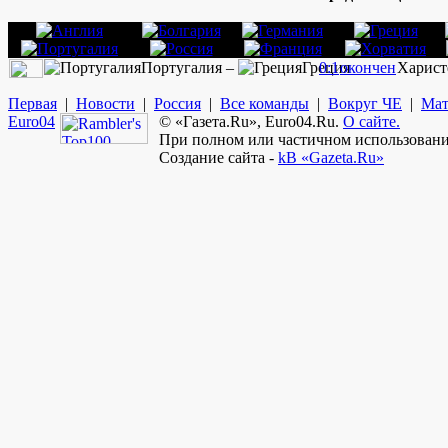
Португалия –
Греция
0:1
окончен
Харист
Первая
|
Новости
|
Россия
|
Все команды
|
Вокруг ЧЕ
|
Мат
Euro
04
© «Газета.Ru», Euro04.Ru.
О сайте.
При полном или частичном использовании
Создание сайта -
kB «Gazeta.Ru»