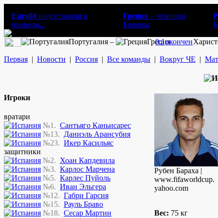
Euro04
подготовили и
Греция
– чемпион
Р
провели...
Европы
E
Португалия –
Греция
0:1
окончен
Харист
Первая
|
Новости
|
Россия
|
Все команды
|
Вокруг ЧЕ
|
Мат
Игроки
вратари
№1.
Сантьяго Каньисарес
№13.
Даниэль Арансубия
№23.
Икер Касильяс
защитники
№2.
Хоан Капдевила
№3.
Карлос Марчена
Рубен Бараха |
№5.
Карлес Пуйоль
www.fifaworldcup.
№6.
Иван Эльгера
yahoo.com
№12.
Габри Гарсия
№15.
Рауль Браво
№18.
Сесар Мартин
Вес:
75 кг