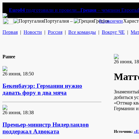
Euro04
подготовили и провели...
Греция
– чемпион Европы
Португалия –
Греция
0:1
окончен
Харист
Первая
|
Новости
|
Россия
|
Все команды
|
Вокруг ЧЕ
|
Мат
Ранее
26 июня, 18
26 июня, 18:50
Матте
Бекенбауэр: Германии нужно
Знаменитый
давать фору в два мяча
добиться ус
«Оттмар кв
Германии и
26 июня, 18:38
Премьер-министр Нидерландов
поддержал Адвоката
Источник:
«E