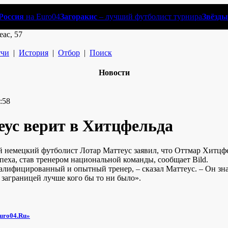
Россия
на Euro04
Загоракис
– лучший футболист турнира
Звёзды
еас, 57
чи
|
История
|
Отбор
|
Поиск
Новости
:58
ус верит в Хитцфельда
 немецкий футболист Лотар Маттеус заявил, что Оттмар Хитцф
пеха, став тренером национальной команды, сообщает Bild.
алифицированный и опытный тренер, – сказал Маттеус. – Он зна
 заграницей лучше кого бы то ни было».
uro04.Ru»