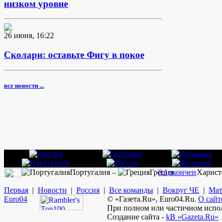
низком уровне
26 июня, 16:22
Сколари: оставьте Фигу в покое
все новости ...
Португалия –
Греция
0:1
окончен
Харист
Первая
|
Новости
|
Россия
|
Все команды
|
Вокруг ЧЕ
|
Мат
Euro
04
© «Газета.Ru», Euro04.Ru.
О сайт
При полном или частичном испол
Создание сайта -
kB «Gazeta.Ru»