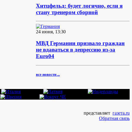
Хитцфельд: будет логично, если я
стану тренером сборной
24 июня, 13:30
МВД Германии призвало граждан
не вдаваться в депрессию из-за
Euro04
все новости ...
представляет
газета.ru
Обратная связь