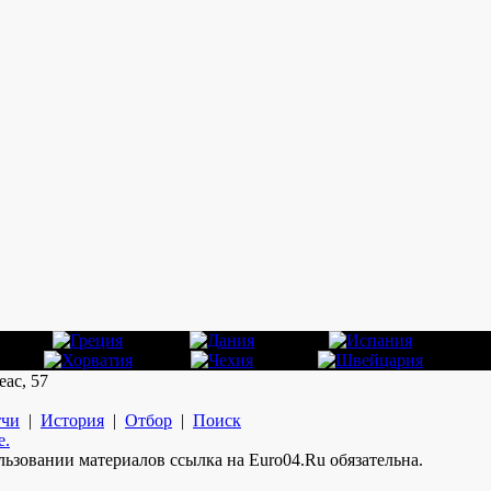
еас, 57
чи
|
История
|
Отбор
|
Поиск
е.
ьзовании материалов ссылка на Euro04.Ru обязательна.