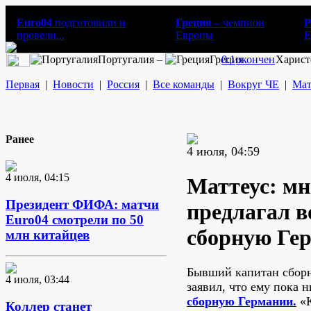
Euro04
подготовили и
Греция
– чемпион
Р
провели...
Европы
E
Португалия –
Греция
0:1
окончен
Харист
Первая
|
Новости
|
Россия
|
Все команды
|
Вокруг ЧЕ
|
Мат
Ранее
4 июля, 04:59
4 июля, 04:15
Маттеус: мн
Президент ФИФА: матчи
предлагал в
Euro04 смотрели по 50
сборную Ге
млн китайцев
Бывший капитан сбор
4 июля, 03:44
заявил, что ему пока н
сборную Германии.
«К
Коллер станет