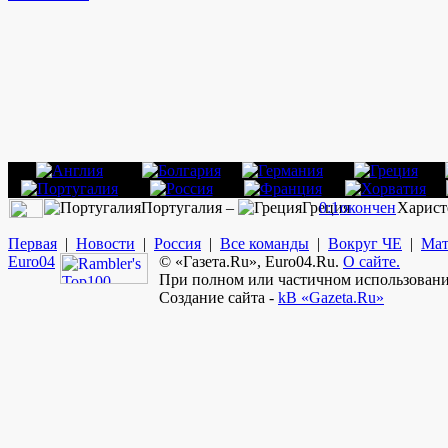
Португалия –
Греция
0:1
окончен
Харист
Первая
|
Новости
|
Россия
|
Все команды
|
Вокруг ЧЕ
|
Мат
Euro
04
© «Газета.Ru», Euro04.Ru.
О сайте.
При полном или частичном использовании
Создание сайта -
kB «Gazeta.Ru»