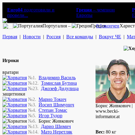
Euro04
подготовили и
Греция
– чемпион
Р
провели...
Европы
E
Португалия –
Греция
0:1
окончен
Харист
Первая
|
Новости
|
Россия
|
Все команды
|
Вокруг ЧЕ
|
Мат
Игроки
вратари
№1.
Владимир Василь
№12.
Томислав Бутина
№23.
Джозеф Дидулица
защитники
№2.
Марио Токич
№3.
Йосип Шимунич
Борис Живкович |
№4.
Степан Томас
www.becki-
№5.
Игор Тудор
informator.at
№6.
Борис Живкович
№13.
Дарио Шимич
№14.
Мато Неретляк
Вес:
80 кг