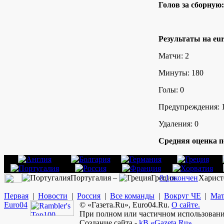
Голов за сборную:
Результаты на eur
Матчи: 2
Минуты: 180
Голы: 0
Предупреждения: 
Удаления: 0
Средняя оценка п
Португалия –
Греция
0:1
окончен
Харист
Первая
|
Новости
|
Россия
|
Все команды
|
Вокруг ЧЕ
|
Мат
Euro
04
© «Газета.Ru», Euro04.Ru.
О сайте.
При полном или частичном использовании
Создание сайта -
kB «Gazeta.Ru»