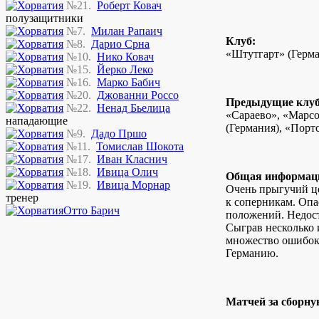
№21.
Роберт Ковач
полузащитники
№7.
Милан Рапаич
Клуб:
№8.
Дарио Срна
«Штутгарт» (Герм
№10.
Нико Ковач
№15.
Йерко Леко
№16.
Марко Бабич
№20.
Джованни Россо
Предыдущие клу
№22.
Ненад Бьелица
«Сараево», «Марсо
нападающие
(Германия), «Порт
№9.
Дадо Пршо
№11.
Томислав Шокота
№17.
Иван Класнич
№18.
Ивица Олич
Общая информац
№19.
Ивица Морнар
Очень прыгучий ц
тренер
к соперникам. Оп
Отто Барич
положений. Недост
Сыграв несколько 
множество ошибок,
Германию.
Матчей за сборну