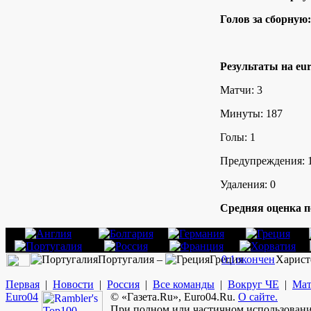
Голов за сборную:
Результаты на eur
Матчи: 3
Минуты: 187
Голы: 1
Предупреждения: 
Удаления: 0
Средняя оценка п
Португалия –
Греция
0:1
окончен
Харист
Первая
|
Новости
|
Россия
|
Все команды
|
Вокруг ЧЕ
|
Мат
Euro
04
© «Газета.Ru», Euro04.Ru.
О сайте.
При полном или частичном использовании