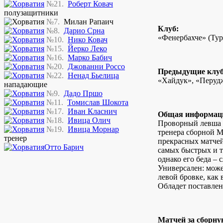
№21.
Роберт Ковач
полузащитники
№7.
Милан Рапаич
Клуб:
№8.
Дарио Срна
«Фенербахче» (Тур
№10.
Нико Ковач
№15.
Йерко Леко
№16.
Марко Бабич
№20.
Джованни Россо
Предыдущие клу
№22.
Ненад Бьелица
«Хайдук», «Перуд
нападающие
№9.
Дадо Пршо
№11.
Томислав Шокота
№17.
Иван Класнич
Общая информац
№18.
Ивица Олич
Проворный левша 
№19.
Ивица Морнар
тренера сборной М
тренер
прекрасных матчей
Отто Барич
самых быстрых и т
однако его беда – 
Универсален: може
левой бровке, как 
Обладет поставле
Матчей за сборну