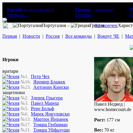
Euro04
подготовили и
Греция
– чемпион
Р
провели...
Европы
E
Португалия –
Греция
0:1
окончен
Харист
Первая
|
Новости
|
Россия
|
Все команды
|
Вокруг ЧЕ
|
Мат
Игроки
вратари
№1.
Петр Чех
№16.
Яромир Блажек
№23.
Антонин Кински
защитники
№2.
Зденек Грыгера
№3.
Павел Мареш
Павел Недвед |
№5.
Рене Больф
www.homecourt.de
№6.
Марек Янкуловски
№13.
Мартин Йиранек
Рост:
177 см
№17.
Томаш Гюбшман
№21.
Томаш Уйфалуши
Вес:
70 кг