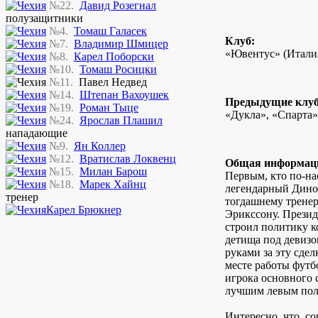
№22.
Давид Розегнал
полузащитники
№4.
Томаш Галасек
Клуб:
№7.
Владимир Шмицер
«Ювентус» (Итали
№8.
Карел Поборски
№10.
Томаш Росицки
№11.
Павел Недвед
№14.
Штепан Вахоушек
Предыдущие клу
№19.
Роман Тыце
«Дукла», «Спарта»
№24.
Ярослав Плашил
нападающие
№9.
Ян Коллер
№12.
Вратислав Локвенц
Общая информац
№15.
Милан Барош
Первым, кто по-на
№18.
Марек Хайнц
легендарный Дино
тренер
тогдашнему трене
Карел Брюкнер
Эрикссону. Прези
строил политику 
детища под девизо
руками за эту сдел
месте работы футб
игрока основного 
лучшим левым пол
Интересно, что, со