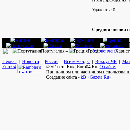
Удаления: 0
Средняя оценка п
Португалия –
Греция
0:1
окончен
Харист
Первая
|
Новости
|
Россия
|
Все команды
|
Вокруг ЧЕ
|
Мат
Euro
04
© «Газета.Ru», Euro04.Ru.
О сайте.
При полном или частичном использовании
Создание сайта -
kB «Gazeta.Ru»