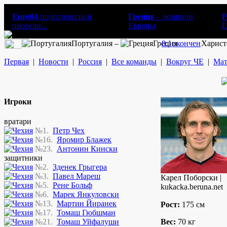
Euro04
подготовили и
Греция
– чемпион
Р
провели...
Европы
E
Португалия –
Греция
0:1
окончен
Харист
Первая
|
Новости
|
Россия
|
Все команды
|
Вокруг ЧЕ
|
Мат
Игроки
вратари
№1.
Петр Чех
№16.
Яромир Блажек
№23.
Антонин Кински
защитники
№2.
Зденек Грыгера
№3.
Павел Мареш
Карел Поборски |
№5.
Рене Больф
kukacka.beruna.net
№6.
Марек Янкуловски
№13.
Мартин Йиранек
Рост:
175 см
№17.
Томаш Гюбшман
№21.
Томаш Уйфалуши
Вес:
70 кг