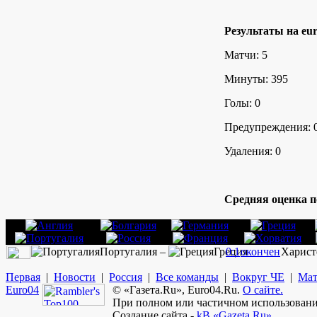
Результаты на eur
Матчи: 5
Минуты: 395
Голы: 0
Предупреждения: 
Удаления: 0
Средняя оценка п
Португалия –
Греция
0:1
окончен
Харист
Первая
|
Новости
|
Россия
|
Все команды
|
Вокруг ЧЕ
|
Мат
Euro
04
© «Газета.Ru», Euro04.Ru.
О сайте.
При полном или частичном использовании
Создание сайта -
kB «Gazeta.Ru»