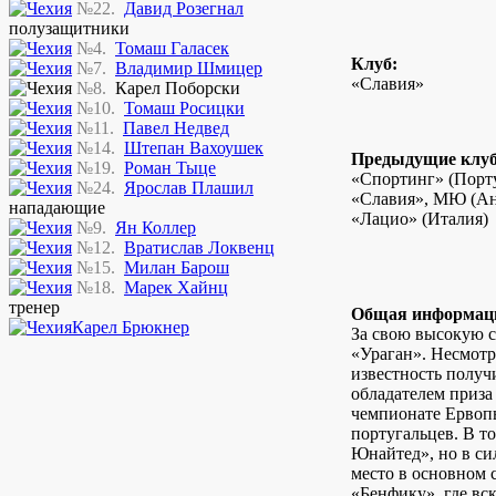
№22.
Давид Розегнал
полузащитники
№4.
Томаш Галасек
Клуб:
№7.
Владимир Шмицер
«Славия»
№8.
Карел Поборски
№10.
Томаш Росицки
№11.
Павел Недвед
№14.
Штепан Вахоушек
Предыдущие клу
№19.
Роман Тыце
«Спортинг» (Порту
№24.
Ярослав Плашил
«Славия», МЮ (Анг
нападающие
«Лацио» (Италия)
№9.
Ян Коллер
№12.
Вратислав Локвенц
№15.
Милан Барош
№18.
Марек Хайнц
тренер
Общая информац
Карел Брюкнер
За свою высокую 
«Ураган». Несмот
известность получ
обладателем приза
чемпионате Ервопы
португальцев. В т
Юнайтед», но в си
место в основном с
«Бенфику», где вс