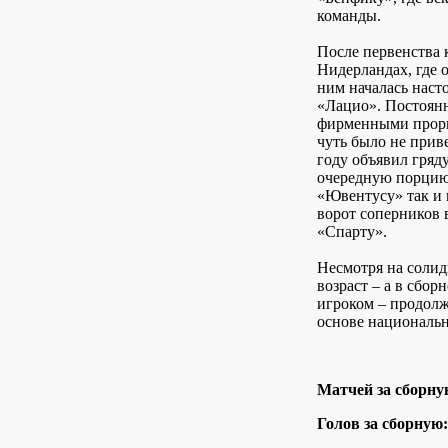
команды.
После первенства 
Нидерландах, где о
ним началась насто
«Лацио». Постоян
фирменными проры
чуть было не прив
году объявил гряд
очередную порцию
«Ювентусу» так и 
ворот соперников 
«Спарту».
Несмотря на соли
возраст – а в сбо
игроком – продолж
основе националь
Матчей за сборну
Голов за сборную: