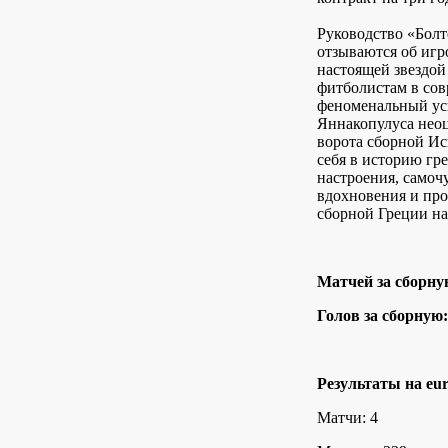
Руководство «Бол
отзываются об игр
настоящей звездой
фитболистам в сов
феноменальный усп
Яннакопулуса неоц
ворота сборной Ис
себя в историю гре
настроения, самочу
вдохновения и про
сборной Греции на
Матчей за сборну
Голов за сборную:
Результаты на eur
Матчи: 4