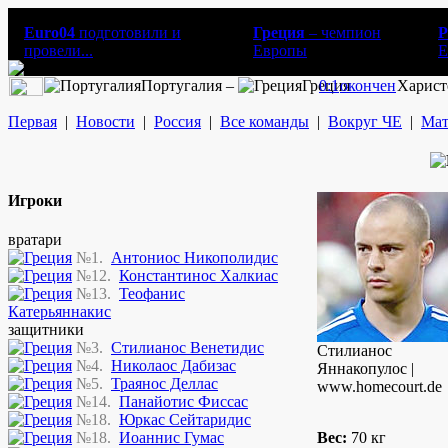
Euro04
подготовили и
Греция
– чемпион
Р
провели...
Европы
E
Португалия –
Греция
0:1
окончен
Харист
Первая
|
Новости
|
Россия
|
Все команды
|
Вокруг ЧЕ
|
Мат
Игроки
вратари
№1.
Антониос Никополидис
№12.
Константинос Халкиас
№13.
Теофанис
Катерьяннакис
защитники
№3.
Стилианос Венетидис
Стилианос
№4.
Николаос Дабизас
Яннакопулос |
№5.
Траянос Деллас
www.homecourt.de
№14.
Панайотис Фиссас
№18.
Юркас Сейтаридис
№18.
Иоаннис Гумас
Вес:
70 кг