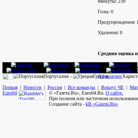
Минуты: 239
Голы: 0
Предупреждения: 
Удаления: 0
Средняя оценка п
Португалия –
Греция
0:1
окончен
Харист
Первая
|
Новости
|
Россия
|
Все команды
|
Вокруг ЧЕ
|
Мат
Euro
04
© «Газета.Ru», Euro04.Ru.
О сайте.
При полном или частичном использовании
Создание сайта -
kB «Gazeta.Ru»