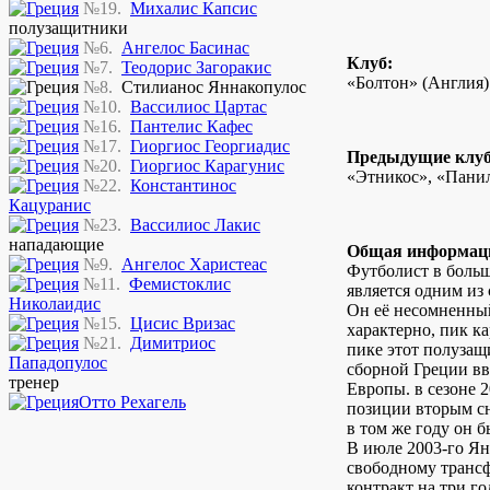
№19.
Михалис Капсис
полузащитники
№6.
Ангелос Басинас
Клуб:
№7.
Теодорис Загоракис
«Болтон» (Англия)
№8.
Стилианос Яннакопулос
№10.
Вассилиос Цартас
№16.
Пантелис Кафес
№17.
Гиоргиос Георгиадис
Предыдущие клу
№20.
Гиоргиос Карагунис
«Этникос», «Пани
№22.
Константинос
Кацуранис
№23.
Вассилиос Лакис
нападающие
Общая информац
№9.
Ангелос Харистеас
Футболист в больш
№11.
Фемистоклис
является одним из
Николаидис
Он её несомненный
№15.
Цисис Вризас
характерно, пик ка
№21.
Димитриос
пике этот полузащи
Пападопулос
сборной Греции вв
тренер
Европы. в сезоне 
Отто Рехагель
позиции вторым сн
в том же году он 
В июле 2003-го Ян
свободному трансф
контракт на три го