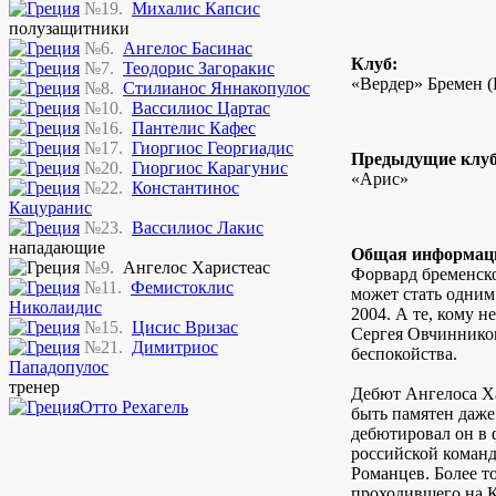
№19.
Михалис Капсис
полузащитники
№6.
Ангелос Басинас
Клуб:
№7.
Теодорис Загоракис
«Вердер» Бремен (
№8.
Стилианос Яннакопулос
№10.
Вассилиос Цартас
№16.
Пантелис Кафес
№17.
Гиоргиос Георгиадис
Предыдущие клу
№20.
Гиоргиос Карагунис
«Арис»
№22.
Константинос
Кацуранис
№23.
Вассилиос Лакис
нападающие
Общая информац
№9.
Ангелос Харистеас
Форвард бременск
№11.
Фемистоклис
может стать одним
Николаидис
2004. А те, кому н
№15.
Цисис Вризас
Сергея Овчиннико
№21.
Димитриос
беспокойства.
Пападопулос
тренер
Дебют Ангелоса Х
Отто Рехагель
быть памятен даже
дебютировал он в 
российской команд
Романцев. Более то
проходившего на Кр