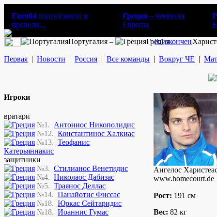
Euro04
подготовили и
Греция
– чемпион
Р
провели...
Европы
E
Португалия –
Греция
0:1
окончен
Харист
Первая
|
Новости
|
Россия
|
Все команды
|
Вокруг ЧЕ
|
Мат
Игроки
вратари
№1.
Антониос Никополидис
№12.
Константинос Халкиас
№13.
Теофанис
Катерьяннакис
защитники
№3.
Стилианос Венетидис
Ангелос Харистеас
№4.
Николаос Дабизас
www.homecourt.de
№5.
Траянос Деллас
№14.
Панайотис Фиссас
Рост:
191 см
№18.
Юркас Сейтаридис
№18.
Иоаннис Гумас
Вес:
82 кг