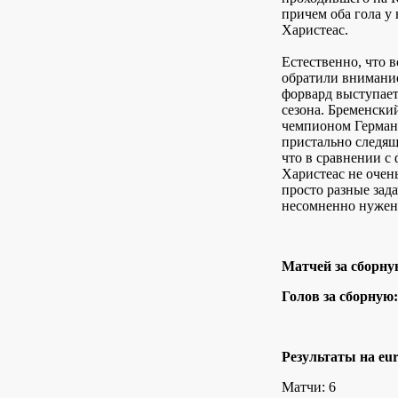
причем оба гола у
Харистеас.
Естественно, что 
обратили внимани
форвард выступает
сезона. Бременски
чемпионом Герман
пристально следящ
что в сравнении 
Харистеас не очен
просто разные зад
несомненно нужен
Матчей за сборну
Голов за сборную:
Результаты на eur
Матчи: 6