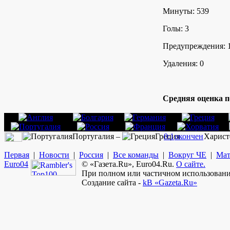
Минуты: 539
Голы: 3
Предупреждения: 
Удаления: 0
Средняя оценка п
Португалия –
Греция
0:1
окончен
Харист
Первая
|
Новости
|
Россия
|
Все команды
|
Вокруг ЧЕ
|
Мат
Euro
04
© «Газета.Ru», Euro04.Ru.
О сайте.
При полном или частичном использовании
Создание сайта -
kB «Gazeta.Ru»