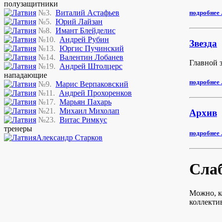
полузащитники
№3.
Виталий Астафьев
подробнее .
№5.
Юрий Лайзан
№8.
Имант Блейделис
№10.
Андрей Рубин
Звезда
№13.
Юргис Пучинский
№14.
Валентин Лобанев
Главной 
№19.
Андрей Штолцерс
нападающие
подробнее .
№9.
Марис Верпаковский
№11.
Андрей Прохоренков
№17.
Марьян Пахарь
№21.
Михаил Михолап
Архив
№23.
Витас Римкус
тренеры
подробнее .
Александр Старков
Слаб
Можно, к
коллектив