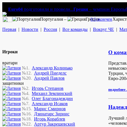
Euro04
подготовили и провели...
Греция
– чемпион Европы
Португалия –
Греция
0:1
окончен
Харист
Первая
|
Новости
|
Россия
|
Все команды
|
Вокруг ЧЕ
|
Мат
Игроки
О кома
вратари
Представ
№1.
Александр Колинько
невысоко
№12.
Андрей Пиеделс
Турции, 
№20.
Андрей Павлов
Евро-200
защитники
№2.
Игорь Степанов
подробнее .
№4.
Михаил Землинский
№6.
Олег Благонадеждин
№7.
Александр Исаков
Надежд
№15.
Марис Смирнов
№16.
Дзинатарс Зирнис
Лучший л
№18.
Игорь Кораблев
«человек
№22.
Артур Закрешевский