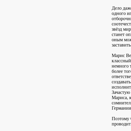
Дело даже
одного и
отборочн
соотечес
звёзд ми
станет оп
оным мож
заставит
Марис Вер
классный
немного 
более тог
ответств
создават
исполнит
Зачастую
Мариса, 
сомнител
Германии
Поэтому 
проводит