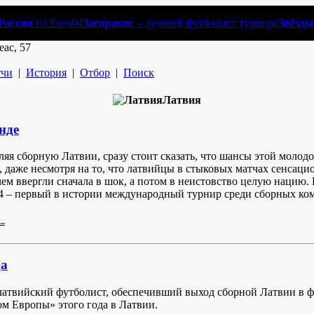
Россия
на Euro04
Загоракис
– лучший футболист турнира
Звёзды
еас, 57
чи
|
История
|
Отбор
|
Поиск
Латвия
нде
ляя сборную Латвии, сразу стоит сказать, что шансы этой мол
, даже несмотря на то, что латвийцы в стыковых матчах сенсац
чем ввергли сначала в шок, а потом в неистовство целую нацию.
4 – первый в истории международный турнир среди сборных ком
..
а
атвийский футболист, обеспечивший выход сборной Латвии в ф
ом Европы» этого года в Латвии.