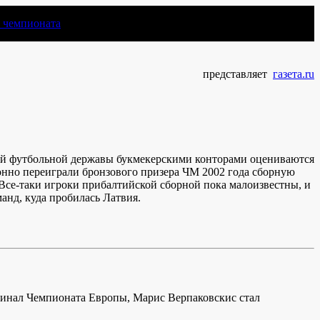
чемпионата
представляет
газета.ru
одой футбольной державы букмекерскими конторами оцениваются
ионно переиграли бронзового призера ЧМ 2002 года сборную
 Все-таки игроки прибалтийской сборной пока малоизвестны, и
анд, куда пробилась Латвия.
инал Чемпионата Европы, Марис Верпаковскис стал