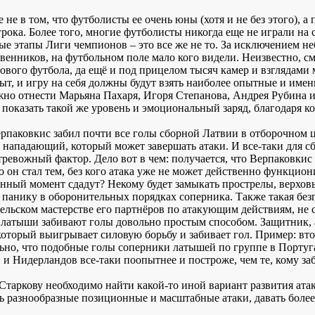
 не в том, что футболисты ее очень юны (хотя и не без этого), 
грока. Более того, многие футболисты никогда еще не играли н
ые этапы Лиги чемпионов – это все же не то. За исключением н
твенников, на футбольном поле мало кого видели. Неизвестно, 
рового футбола, да ещё и под прицелом тысяч камер и взглядам
ыт, и игру на себя должны будут взять наиболее опытные и имен
но отнести Марьяна Пахаря, Игоря Степанова, Андрея Рубина и
ь показать такой же уровень и эмоциональный заряд, благодаря 
паковкис забил почти все голы сборной Латвии в отборочном цик
 нападающий, который может завершать атаки. И все-таки для 
тревожный фактор. Дело вот в чем: получается, что Верпаковки
о он стал тем, без кого атака уже не может действенно функцио
енный момент сдадут? Некому будет замыкать прострелы, верхов
ь панику в оборонительных порядках соперника. Также такая без
ельском мастерстве его партнёров по атакующим действиям, не
 латыши забивают голы довольно простым способом. Защитник, а т
который выигрывает силовую борьбу и забивает гол. Пример: вто
ьно, что подобные голы соперники латышей по группе в Португ
 и Нидерландов все-таки поопытнее и построже, чем те, кому за
Старкову необходимо найти какой-то иной вариант развития ата
ь разнообразные позиционные и масштабные атаки, давать более