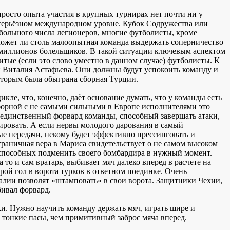
а просто опыта участия в крупных турнирах нет почти ни у
а серьёзном международном уровне. Кубок Содружества или
ебольшого числа легионеров, многие футболисты, кроме
сможет ли столь малоопытная команда выдержать соперничество
и миллионов болельщиков. В такой ситуации ключевым аспектом
итые (если это слово уместно в данном случае) футболисты. К
 Виталия Астафьева. Они должны будут успокоить команду и
которым была обыграна сборная Турции.
ле, что, конечно, даёт основание думать, что у команды есть
сборной с не самыми сильными в Европе исполнителями это
с единственный форвард команды, способный завершать атаки,
нировать. А если нервы молодого дарования в самый
ые передачи, некому будет эффективно прессинговать и
граничная вера в Мариса свидетельствует о не самом высоком
 способных подменить своего бомбардира в нужный момент.
о и сам вратарь, выбивает мяч далеко вперед в расчете на
рой гол в ворота турков в ответном поединке. Очень
алии позволят «штамповать» в свои ворота. Защитники Чехии,
бивал форвард.
ки. Нужно научить команду держать мяч, играть шире и
 тонкие пасы, чем примитивный заброс мяча вперед.