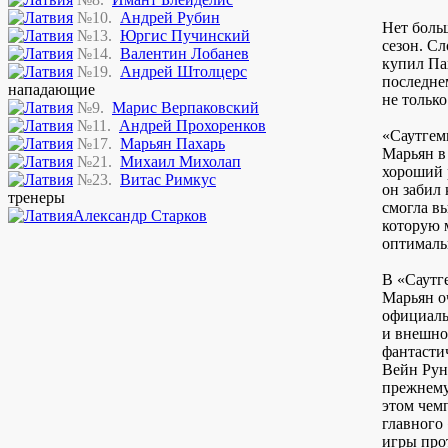
№10.
Андрей Рубин
Нет боль
№13.
Юргис Пучинский
сезон. С
№14.
Валентин Лобанев
купил Пах
№19.
Андрей Штолцерс
последне
нападающие
не только
№9.
Марис Верпаковский
№11.
Андрей Прохоренков
«Саутгем
№17.
Марьян Пахарь
Марьян в 
№21.
Михаил Михолап
хороший р
№23.
Витас Римкус
он забил
тренеры
смогла вы
Александр Старков
которую 
оптимальн
В «Саутге
Марьян о
официаль
и внешно
фантастич
Вейн Руни
прежнему 
этом чем
главного
игры про