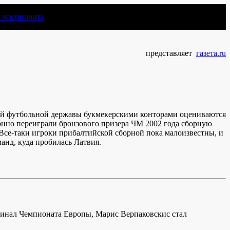
чемпионата
представляет
газета.ru
одой футбольной державы букмекерскими конторами оцениваются
ионно переиграли бронзового призера ЧМ 2002 года сборную
 Все-таки игроки прибалтийской сборной пока малоизвестны, и
анд, куда пробилась Латвия.
инал Чемпионата Европы, Марис Верпаковскис стал