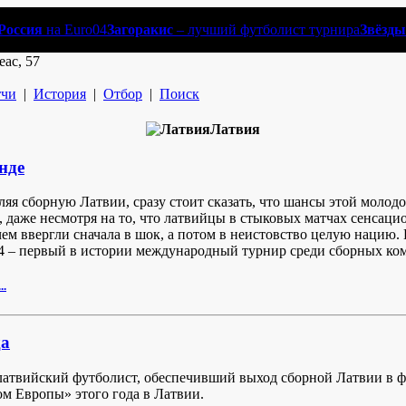
Россия
на Euro04
Загоракис
– лучший футболист турнира
Звёзды
еас, 57
чи
|
История
|
Отбор
|
Поиск
Латвия
нде
ляя сборную Латвии, сразу стоит сказать, что шансы этой мол
, даже несмотря на то, что латвийцы в стыковых матчах сенсац
чем ввергли сначала в шок, а потом в неистовство целую нацию.
4 – первый в истории международный турнир среди сборных ком
..
а
атвийский футболист, обеспечивший выход сборной Латвии в ф
ом Европы» этого года в Латвии.