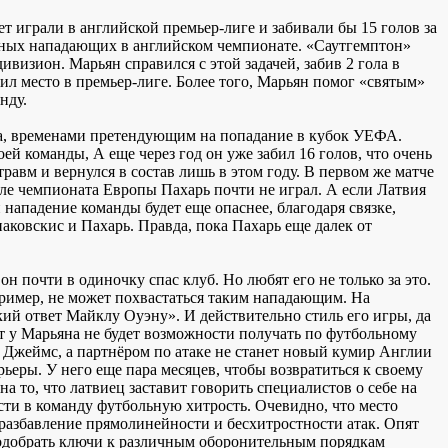
т играли в английской премьер-лиге и забивали бы 15 голов за
асных нападающих в английском чемпионате. «Саутгемптон»
ивизион. Марьян справился с этой задачей, забив 2 гола в
ил место в премьер-лиге. Более того, Марьян помог «святым»
нду.
а, временами претендующим на попадание в кубок УЕФА.
й команды, А еще через год он уже забил 16 голов, что очень
равм и вернулся в состав лишь в этом году. В первом же матче
ле чемпионата Европы Пахарь почти не играл. А если Латвия
 нападение команды будет еще опаснее, благодаря связке,
ковскис и Пахарь. Правда, пока Пахарь еще далек от
н почти в одиночку спас клуб. Но любят его не только за это.
пример, не может похвастаться таким нападающим. На
ий ответ Майклу Оуэну». И действительно стиль его игры, да
т у Марьяна не будет возможности получать по футбольному
ь Джеймс, а партнёром по атаке не станет новый кумир Англии
рьеры. У него еще пара месяцев, чтобы возвратиться к своему
на то, что латвиец заставит говорить специалистов о себе на
ти в команду футбольную хитрость. Очевидно, что место
ь разбавление прямолинейности и бесхитростности атак. Опят
одобрать ключи к различным оборонительным порядкам