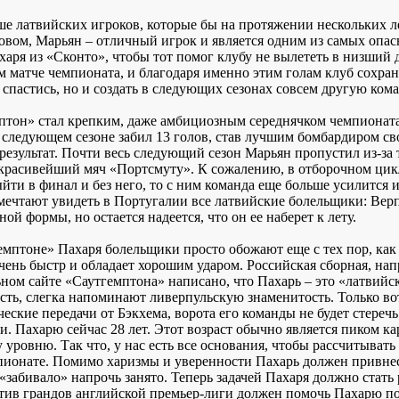
ше латвийских игроков, которые бы на протяжении нескольких ле
ловом, Марьян – отличный игрок и является одним из самых оп
аря из «Сконто», чтобы тот помог клубу не вылететь в низший д
м матче чемпионата, и благодаря именно этим голам клуб сохран
 спастись, но и создать в следующих сезонах совсем другую кома
птон» стал крепким, даже амбициозным середнячком чемпионат
следующем сезоне забил 13 голов, став лучшим бомбардиром свое
езультат. Почти весь следующий сезон Марьян пропустил из-за т
 красивейший мяч «Портсмуту». К сожалению, в отборочном цик
йти в финал и без него, то с ним команда еще больше усилится и
мечтают увидеть в Португалии все латвийские болельщики: Верпа
ой формы, но остается надеется, что он ее наберет к лету.
мптоне» Пахаря болельщики просто обожают еще с тех пор, как о
чень быстр и обладает хорошим ударом. Российская сборная, на
ном сайте «Саутгемптона» написано, что Пахарь – это «латвийск
сть, слегка напоминают ливерпульскую знаменитость. Только во
еские передачи от Бэкхема, ворота его команды не будет стереч
. Пахарю сейчас 28 лет. Этот возраст обычно является пиком ка
уровню. Так что, у нас есть все основания, чтобы рассчитывать 
пионате. Помимо харизмы и уверенности Пахарь должен привнес
 «забивало» напрочь занято. Теперь задачей Пахаря должно стат
тив грандов английской премьер-лиги должен помочь Пахарю п