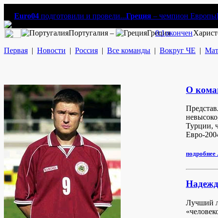
Euro04
подготовили и провели...
Греция
– чемпион Европы
Португалия –
Греция
0:1
окончен
Харист
Первая
|
Новости
|
Россия
|
Все команды
|
Вокруг ЧЕ
|
Мат
О кома
Представ
невысоко
Турции, 
Евро-200
подробнее .
Надежд
Лучший л
«человек