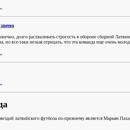
..
 звено
онечно, долго расхваливать строгость в обороне сборной Латвии
а, но все-таки нельзя отрицать, что эта команда еще очень молод
..
..
да
звездой латвийского футбола по-прежнему является Марьян Паха