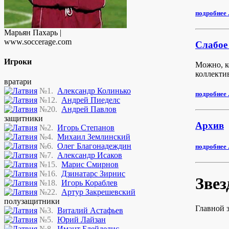
подробнее .
Марьян Пахарь |
www.soccerage.com
Слабое
Игроки
Можно, к
коллектив
вратари
№1.
Александр Колинько
подробнее .
№12.
Андрей Пиеделс
№20.
Андрей Павлов
защитники
Архив
№2.
Игорь Степанов
№4.
Михаил Землинский
№6.
Олег Благонадеждин
подробнее .
№7.
Александр Исаков
№15.
Марис Смирнов
№16.
Дзинатарс Зирнис
Звез
№18.
Игорь Кораблев
№22.
Артур Закрешевский
полузащитники
Главной 
№3.
Виталий Астафьев
№5.
Юрий Лайзан
№8.
Имант Блейделис