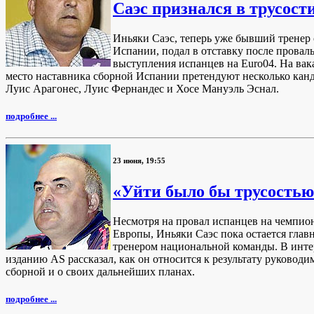
Саэс признался в трусост
Иньяки Саэс, теперь уже бывший тренер
Испании, подал в отставку после провал
выступления испанцев на Euro04. На вак
место наставника сборной Испании претендуют несколько канд
Луис Арагонес, Луис Фернандес и Хосе Мануэль Эснал.
подробнее ...
23 июня, 19:55
«Уйти было бы трусостью
Несмотря на провал испанцев на чемпио
Европы, Иньяки Саэс пока остается гла
тренером национальной команды. В инт
изданию AS рассказал, как он относится к результату руководи
сборной и о своих дальнейших планах.
подробнее ...