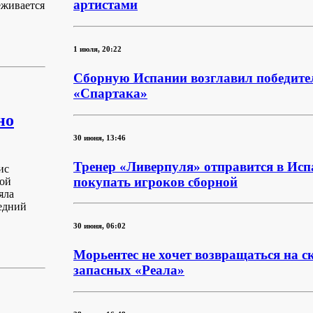
артистами
еживается
1 июля, 20:22
Сборную Испании возглавил победите
«Спартака»
но
30 июня, 13:46
Тренер «Ливерпуля» отправится в Ис
ис
покупать игроков сборной
ной
яла
ледний
30 июня, 06:02
Морьентес не хочет возвращаться на с
запасных «Реала»