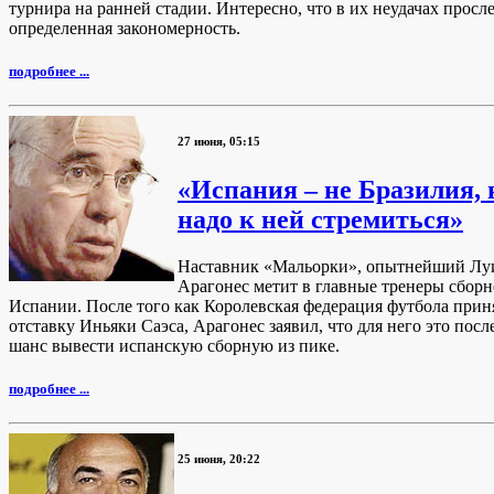
турнира на ранней стадии. Интересно, что в их неудачах просл
определенная закономерность.
подробнее ...
27 июня, 05:15
«Испания – не Бразилия, 
надо к ней стремиться»
Наставник «Мальорки», опытнейший Лу
Арагонес метит в главные тренеры сбор
Испании. После того как Королевская федерация футбола прин
отставку Иньяки Саэса, Арагонес заявил, что для него это пос
шанс вывести испанскую сборную из пике.
подробнее ...
25 июня, 20:22