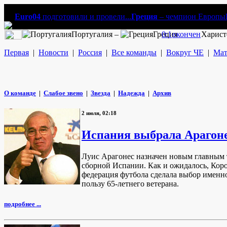
Euro04
подготовили и провели...
Греция
– чемпион Европы
Португалия –
Греция
0:1
окончен
Харист
Первая
|
Новости
|
Россия
|
Все команды
|
Вокруг ЧЕ
|
Мат
О команде
|
Слабое звено
|
Звезда
|
Надежда
|
Архив
2 июля, 02:18
Испания выбрала Арагон
Луис Арагонес назначен новым главным
сборной Испании. Как и ожидалось, Кор
федерация футбола сделала выбор именн
пользу 65-летнего ветерана.
подробнее ...