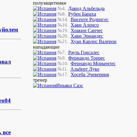
полузащитники
№4.
Давид Альбельда
№8.
Рубен Бараха
№14.
Висенте Родригес
№16.
Хави Алонсо
Пуйолем
№19.
Хоакин Санчес
№20.
Хави Эрнандес
№21.
Хуан Карлос Валерон
нападающие
№7.
Рауль Гонсалес
№9.
Фернандо Торрес
звал
№10.
Фернандо Морьентес
№11.
Альберт Луке
№17.
Хосеба Эчеверрия
тренер
Иньяки Саэс
ro04
 все