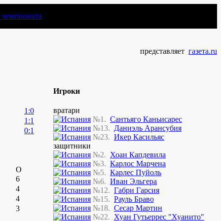
чемпионата
представляет
газета.ru
Игроки
вратари
1:0
№1.
Сантьяго Каньисарес
1:1
№13.
Даниэль Арансубия
0:1
№23.
Икер Касильяс
защитники
№2.
Хоан Капдевила
№3.
Карлос Марчена
О
№5.
Карлес Пуйоль
6
№6.
Иван Эльгера
4
№12.
Габри Гарсия
4
№15.
Рауль Браво
№18.
Сесар Мартин
3
№22.
Хуан Гутьеррес "Хуанито"