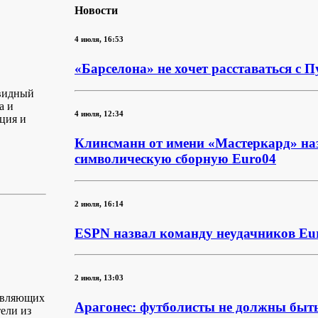
Новости
4 июля, 16:53
«Барселона» не хочет расставаться с 
авидный
а и
4 июля, 12:34
ция и
Клинсманн от имени «Мастеркард» на
символическую сборную Euro04
2 июля, 16:14
ESPN назвал команду неудачников Eu
2 июля, 13:03
тавляющих
Арагонес: футболисты не должны быть
ели из