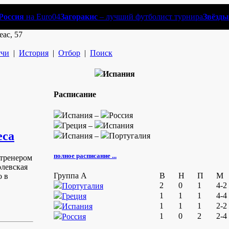
Россия
на Euro04
Загоракис
– лучший футболист турнира
Звёзды
еас, 57
чи
|
История
|
Отбор
|
Поиск
Испания
Расписание
Испания –
Россия
Греция –
Испания
еса
Испания –
Португалия
полное расписание ...
 тренером
олевская
Группа A
В
Н
П
М
о в
2
0
1
4-2
Португалия
1
1
1
4-4
Греция
1
1
1
2-2
Испания
1
0
2
2-4
Россия