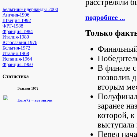
расстреляли б
Бельгия/Нидерланды-2000
Англия-1996
подробнее ...
Швеция-1992
ФРГ-1988
Только факт
Франция-1984
Италия-1980
Югославия-1976
Финальный
Бельгия-1972
Италия-1968
Победител
Испания-1964
Франция-1960
В финале с
позволив д
Статистика
вторым ме
Бельгия-1972
Полуфиналы
Euro72 – все матчи
заранее на
которой, к 
выступала 
Перед нач