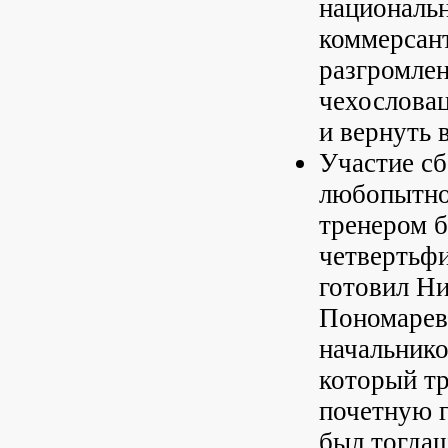
национальн
коммерсант
разгромлен
чехословац
и вернуть 
Участие с
любопытно 
тренером б
четвертьф
готовил Ни
Пономарев,
начальнико
который т
почетную г
был тогда