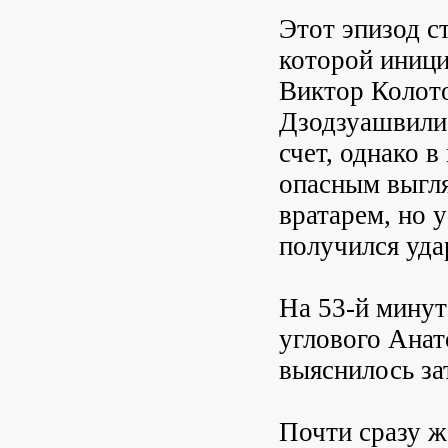
Этот эпизод с
которой иници
Виктор Колото
Дзодзуашвили,
счет, однако 
опасным выгля
вратарем, но 
получился уда
На 53-й минут
углового Анат
выяснилось за
Почти сразу ж