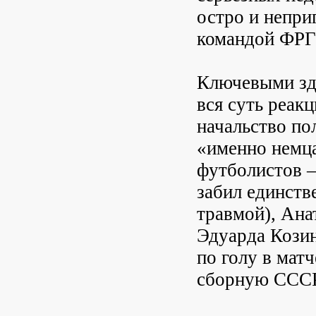
остро и непри
командой ФРГ
Ключевыми зд
вся суть реак
начальство по
«именно немца
футболистов —
забил единств
травмой), Ана
Эдуарда Козин
по голу в мат
сборную СССР 