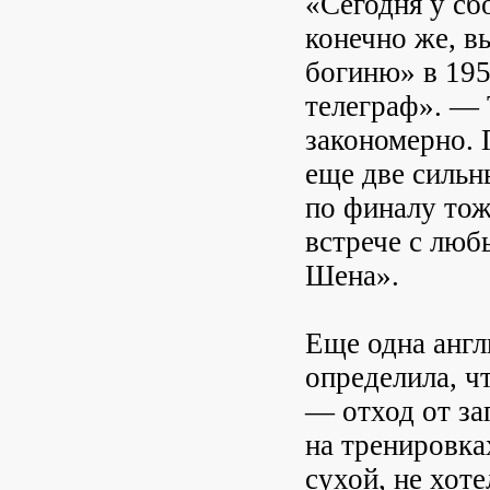
«Сегодня у сб
конечно же, в
богиню» в 195
телеграф». — 
закономерно. 
еще две сильн
по финалу тож
встрече с люб
Шена».
Еще одна англ
определила, ч
— отход от за
на тренировк
сухой, не хоте