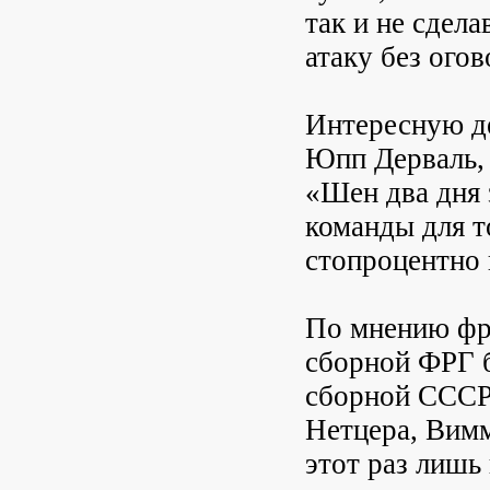
так и не сдел
атаку без огов
Интересную д
Юпп Дерваль,
«Шен два дня 
команды для т
стопроцентно 
По мнению фра
сборной ФРГ б
сборной СССР
Нетцера, Вимм
этот раз лишь