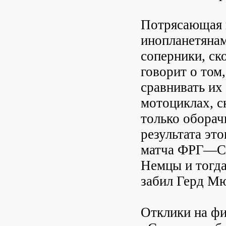
Потрясающая к
инопланетянам
соперники, ск
говорит о том
сравнивать их
мотоциклах, с
только оборач
результата эт
матча ФРГ—ССС
Немцы и тогда
забил Герд М
Отклики на фи