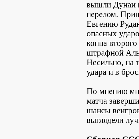
вышли Дунаи и
перелом. При
Евгению Рудак
опасных ударо
конца второго
штрафной Альб
Несильно, на 
удара и в бро
По мнению мно
матча заверши
шансы венгров
выглядели лу