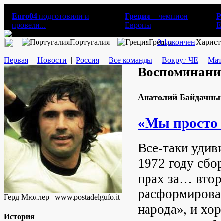
Euro04
подготовили и
Греция
– чемпион
Р
провели...
Европы
E
Португалия –
Греция
0:1
окончен
Харист
Первая
|
Новости
|
Россия
|
Все команды
|
Вокруг ЧЕ
|
Мат
Воспоминани
Анатолий Байдачны
«Мы просто 
Все-таки удив
1972 году сбо
прах за… втор
расформировал
Герд Мюллер | www.postadelgufo.it
народа», и хо
История