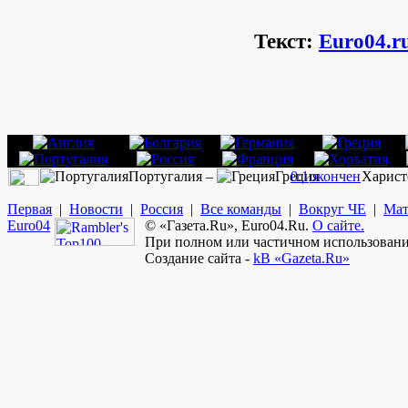
Текст:
Euro04.r
Португалия –
Греция
0:1
окончен
Харист
Первая
|
Новости
|
Россия
|
Все команды
|
Вокруг ЧЕ
|
Мат
Euro
04
© «Газета.Ru», Euro04.Ru.
О сайте.
При полном или частичном использовании
Создание сайта -
kB «Gazeta.Ru»