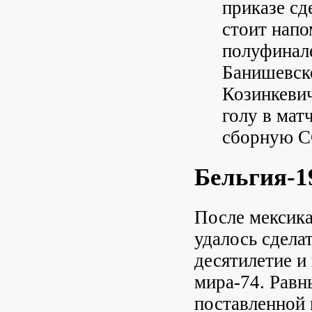
приказе сд
стоит напо
полуфинале
Банишевско
Козинкевич
голу в мат
сборную С
Бельгия-1
После мексик
удалось сдела
десятилетие 
мира-74. Равн
поставленной 