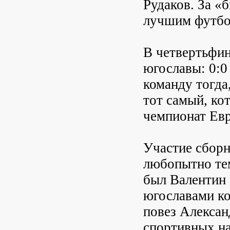
Рудаков. За «
лучшим футбо
В четвертьфин
югославы: 0:0
команду тогда
тот самый, ко
чемпионат Евр
Участие сбор
любопытно тем
был Валентин 
югославами ко
повез Алексан
спортивных на