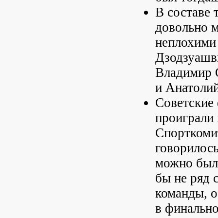
В составе 
довольно м
неплохими 
Дзодзуашв
Владимир 
и Анатоли
Советские 
проиграли 
Спорткомит
говорилось
можно было
бы не ряд 
команды, о
в финально