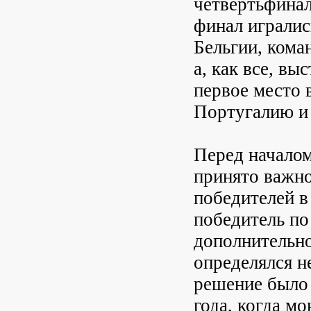
четвертьфинал
финал игралис
Бельгии, коман
а, как все, вы
первое место 
Португалию и
Перед начало
принято важно
победителей в
победитель по
дополнительно
определялся н
решение было 
года, когда м