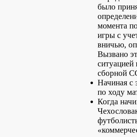
было приня
определени
момента по
игры с уче
вничью, оп
Вызвано эт
ситуацией 
сборной СС
Начиная с 
по ходу ма
Когда начи
Чехослова
футболисты
«коммерчес