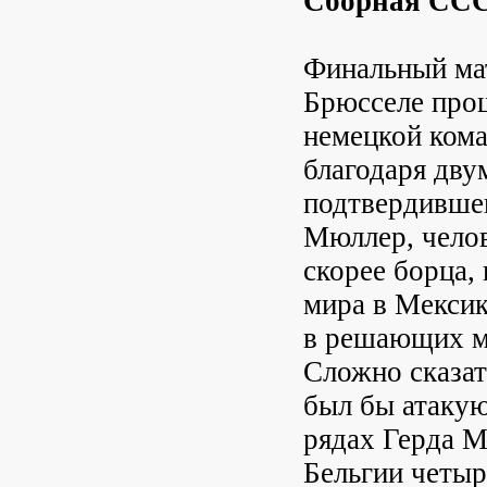
Сборная ССС
Финальный ма
Брюсселе про
немецкой кома
благодаря дву
подтвердившег
Мюллер, челов
скорее борца, 
мира в Мексик
в решающих ма
Сложно сказат
был бы атакую
рядах Герда М
Бельгии четыр