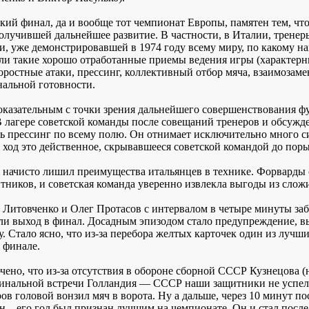
ий финал, да и вообще тот чемпионат Европы, памятен тем, что
олучившей дальнейшее развитие. В частности, в Италии, тренер
и, уже демонстрировавшей в 1974 году всему миру, по какому н
ли такие хорошо отработанные приемы ведения игры (характерны
оростные атаки, прессинг, коллективный отбор мяча, взаимозаме
альной готовности.
оказательным с точки зрения дальнейшего совершенствования
В лагере советской команды после совещаний тренеров и обсужд
ь прессинг по всему полю. Он отнимает исключительно много си
в ход это действенное, скрывавшееся советской командой до пор
 начисто лишил преимущества итальянцев в технике. Форварды
тников, и советская команда уверенно извлекла выгоды из слож
 Литовченко и Олег Протасов с интервалом в четыре минуты заби
ли выход в финал. Досадным эпизодом стало предупреждение, в
у. Стало ясно, что из-за перебора желтых карточек один из луч
 финале.
чено, что из-за отсутствия в обороне сборной СССР Кузнецова (
инальной встречи Голландия — СССР наши защитники не успели 
ов головой вонзил мяч в ворота. Ну а дальше, через 10 минут п
н – его гол был признан лучшим на чемпионате. Он и стал после