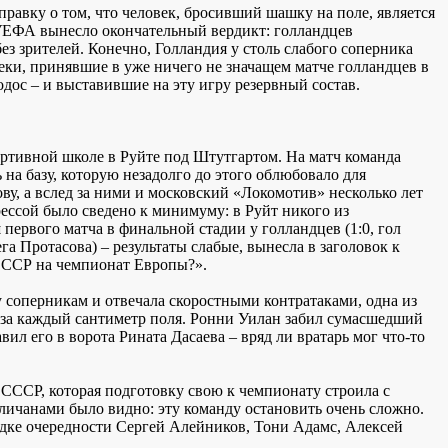
авку о том, что человек, бросивший шашку на поле, является
 УЕФА вынесло окончательный вердикт: голландцев
з зрителей. Конечно, Голландия у столь слабого соперника
реки, принявшие в уже ничего не значащем матче голландцев в
дос – и выставившие на эту игру резервный состав.
ртивной школе в Руйте под Штутгартом. На матч команда
 на базу, которую незадолго до этого облюбовало для
ву, а вслед за ними и московский «Локомотив» несколько лет
рессой было сведено к минимуму: в Руйт никого из
 первого матча в финальной стадии у голландцев (1:0, гол
га Протасова) – результаты слабые, вынесла в заголовок к
 СССР на чемпионат Европы?».
 соперникам и отвечала скоростными контратаками, одна из
 за каждый сантиметр поля. Ронни Уилан забил сумасшедший
вил его в ворота Рината Дасаева – вряд ли вратарь мог что-то
 СССР, которая подготовку свою к чемпионату строила с
нгличанами было видно: эту команду остановить очень сложно.
рядке очередности Сергей Алейников, Тони Адамс, Алексей