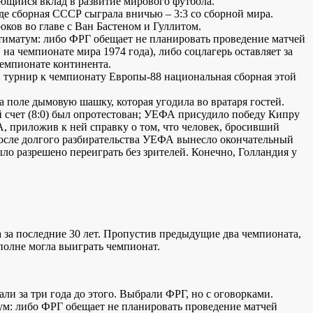
щийся вклад в развитие мирового футбола.
де сборная СССР сыграла вничью – 3:3 со сборной мира.
ков во главе с Ван Бастеном и Гуллитом.
тиматум: либо ФРГ обещает не планировать проведение матчей
 на чемпионате мира 1974 года), либо соцлагерь оставляет за
чемпионате континента.
й турнир к чемпионату Европы-88 национальная сборная этой
 поле дымовую шашку, которая угодила во вратаря гостей.
й счет (8:0) был опротестован; УЕФА присудило победу Кипру
, приложив к ней справку о том, что человек, бросивший
осле долгого разбирательства УЕФА вынесло окончательный
ло разрешено переиграть без зрителей. Конечно, Голландия у
 за последние 30 лет. Пропустив предыдущие два чемпионата,
вполне могла выиграть чемпионат.
и за три года до этого. Выбрали ФРГ, но с оговорками.
ум: либо ФРГ обещает не планировать проведение матчей