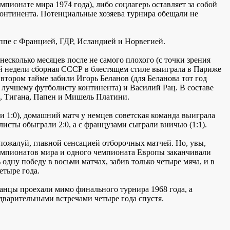
мпионате мира 1974 года), либо соцлагерь оставляет за собой
континента. Потенциальные хозяева турнира обещали не
ппе с Францией, ГДР, Исландией и Норвегией.
несколько месяцев после не самого плохого (с точки зрения
ой недели сборная СССР в блестящем стиле выиграла в Париже
втором тайме забили Игорь Беланов (для Беланова тот год
 лучшему футболисту континента) и Василий Рац. В составе
с, Тигана, Папен и Мишель Платини.
и 1:0), домашний матч у немцев советская команда выиграла
олисты обыграли 2:0, а с французами сыграли вничью (1:1).
пожалуй, главной сенсацией отборочных матчей. Но, увы,
чемпионатов мира и одного чемпионата Европы заканчивали
дну победу в восьми матчах, забив только четыре мяча, и в
етыре года.
анцы проехали мимо финального турнира 1968 года, а
дварительными встречами четыре года спустя.