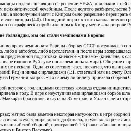
лландцы подали апелляцию на решение УЕФА, приложив к ней спр
м психиатрической лечебницы. После долгого разбирательства
али, а злополучный матч с Кипром было разрешено переиграть бе
и еще один раз (4:0). Последний штрих в этот скандал внесли г
ьно географически приближенном к Кипру месте – на острове Ро
 не голландцы, мы бы стали чемпионами Европы
ии во время чемпионата Европы сборная СССР поселилась в спо
ь либо в автобусе, либо вертолетами, и после игры возвращалась
ия предсезонной подготовки киевское «Динамо» (киевляне, к сло
 январе ездили в Руйт уже после чемпионата мира). Общение с п
их не пускали. Одна из советских газет, посчитав, что выигрыш
илий Рац) и ничья с ирландцами (1:1, ответный мяч на счету Оле
у из Германии вопрос: «По своему ли билету приехала сборная
вой встрече с голландцами советская команда отдала инициативу
привела к голу. В игре с неуступчивыми ирландцами борьба шла
 Маккарти бросил мяч из аута на 35 метров, и Уилан с лета отпра
ервых матчах была заметна некоторая натужность в игре сборной
астия во всем турнире вплоть до финала, то уже во встрече с а
сь и английской сборной, проигравшей 1:3 (голы забивали в по
енко и Виктор Пасулько).