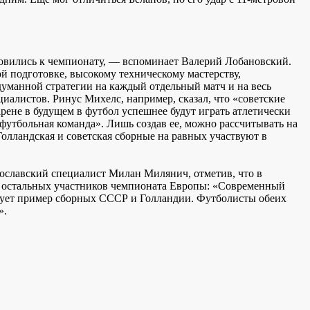
отовились к чемпионату, — вспоминает Валерий Лобановский.
 подготовке, высокому техническому мастерству,
уманной стратегии на каждый отдельный матч и на весь
циалистов. Ринус Михелс, например, сказал, что «советские
 арене в будущем в футбол успешнее будут играть атлетически
футбольная команда». Лишь создав ее, можно рассчитывать на
Голландская и советская сборные на равных участвуют в
гославский специалист Милан Милянич, отметив, что в
и остальных участников чемпионата Европы: «Современный
ствует пример сборных СССР и Голландии. Футболисты обеих
».