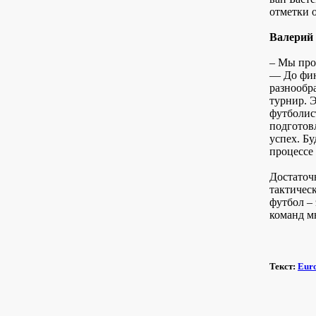
отметки о
Валерий 
– Мы про
— До фин
разнообр
турнир. 
футболист
подготов
успех. Б
процессе
Достаточ
тактичес
футбол –
команд м
Текст:
Eur