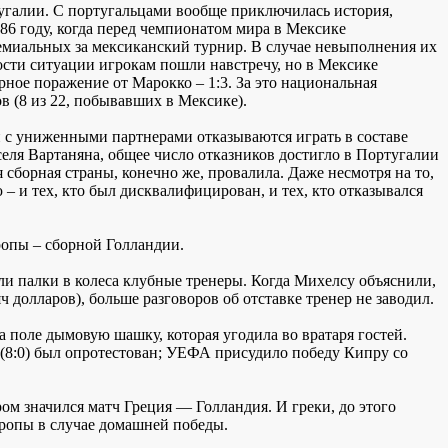
угалии. С португальцами вообще приключилась история,
986 году, когда перед чемпионатом мира в Мексике
ремиальных за мексиканский турнир. В случае невыполнения их
ости ситуации игрокам пошли навстречу, но в Мексике
рное поражение от Марокко – 1:3. За это национальная
 (8 из 22, побывавших в Мексике).
и с униженными партнерами отказываются играть в составе
селя Вартаняна, общее число отказников достигло в Португалии
сборная страны, конечно же, провалила. Даже несмотря на то,
– и тех, кто был дисквалифицирован, и тех, кто отказывался
ропы – сборной Голландии.
яли палки в колеса клубные тренеры. Когда Михелсу объяснили,
 долларов), больше разговоров об отставке тренер не заводил.
 поле дымовую шашку, которая угодила во вратаря гостей.
 (8:0) был опротестован; УЕФА присудило победу Кипру со
м значился матч Греция — Голландия. И греки, до этого
вропы в случае домашней победы.