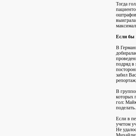
Тогда го
пациенто
оштрафов
выиграла 
максимал
Если бы
В Герман
добиралас
проведен
подряд в
посторонн
забил Вас
репортаж
В группо
которых 
гол: Майк
поделать.
Если в п
учетом уч
Не удало
Михайлич