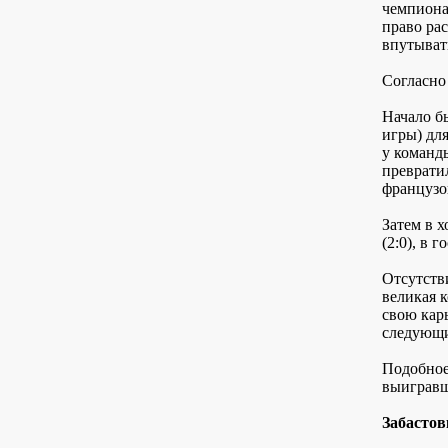
чемпионат
право ра
впутыват
Согласно
Начало бы
игры) дл
у команд
преврати
французо
Затем в 
(2:0), в 
Отсутств
великая 
свою кар
следующи
Подобное
выигравш
Забастов