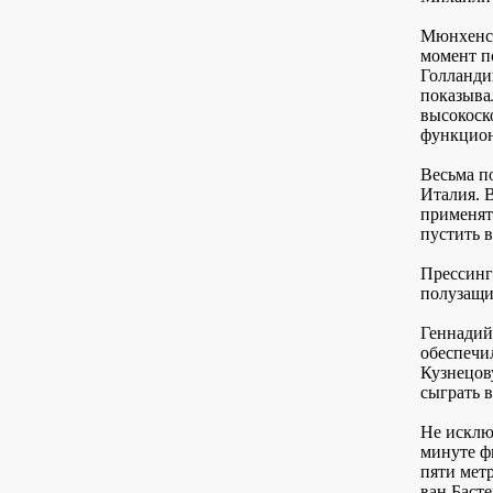
Мюнхенск
момент п
Голланди
показыва
высокоск
функцион
Весьма п
Италия. 
применят
пустить 
Прессинг
полузащи
Геннадий
обеспечи
Кузнецов
сыграть в
Не исклю
минуте ф
пяти метр
ван Басте