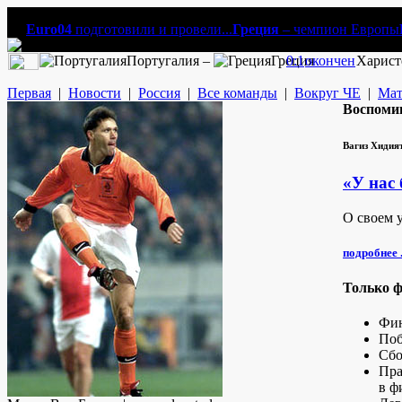
Euro04
подготовили и провели...
Греция
– чемпион Европы
Португалия –
Греция
0:1
окончен
Харист
Первая
|
Новости
|
Россия
|
Все команды
|
Вокруг ЧЕ
|
Мат
Воспоми
Вагиз Хидия
«У нас
О своем 
подробнее .
Только 
Фин
Поб
Сбо
Пра
в ф