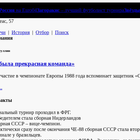
Россия
на Euro04
Загоракис
– лучший футболист турнира
Звёзды
еас, 57
чи
|
История
|
Отбор
|
Поиск
нания
туллин
 была прекрасная команда»
участие в чемпионате Европы 1988 года вспоминает защитник «
..
факты
альный турнир проходил в ФРГ.
едителем стала сборная Нидерландов
рная СССР – вице-чемпион.
ктически сразу после окончания ЧЕ-88 сборная СССР стала вто
инале у бразильцев.