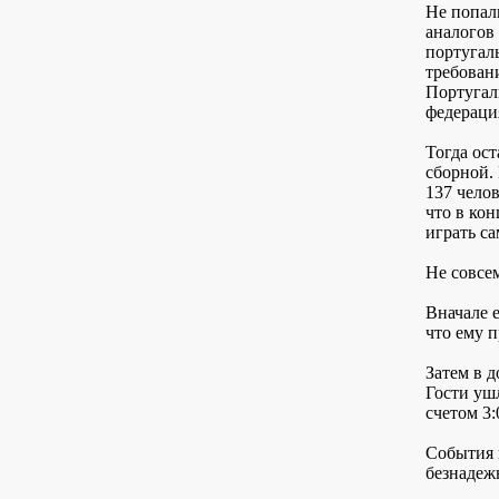
Не попал
аналогов 
португал
требован
Португали
федераци
Тогда ос
сборной.
137 чело
что в ко
играть са
Не совсе
Вначале 
что ему п
Затем в 
Гости уш
счетом 3:
События 
безнадеж