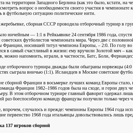
а на территории Западного Берлина (как это было, кстати, на че
ссмотреть вопрос о необходимости своего участия в чемпионате 
ь в футбольную ситуацию политические нити.
 жеребьевке, сборная СССР проводила отборочный турнир в гру
ло ничейным — 1:1 в Рейкьявике 24 сентября 1986 года, спустя 
я советских футболистов чемпионата мира. Через две с половин
ы Франции, носившей титул чемпиона Европы, – 2:0. По голу во 
лся в самый счастливый в жизни: ему вручили Золотой мяч – как
в, можно напомнить, играли, в частности, Батс, Боли, Фернанде
ходе отборочного турнира дважды были обыграны норвежцы (4:0 
гостях сыграла вничью (1:1). Исландцев в Москве советские футб
ие сборной Франции в восьмерке лучших команд Европы стало, 
команда Франции 1982–1986 годов была на сходе, и герои двух 
ьеру. В этом отборочном турнире главный фаворит одержал лишь о
й раз боеспособную команду французы получили только через ч
, впрочем, случалось и прежде: чемпионы Европы 1964 года исп
ие первенство 1968 года итальянцы довольствовались лишь пре
ка 137 игроков сборной