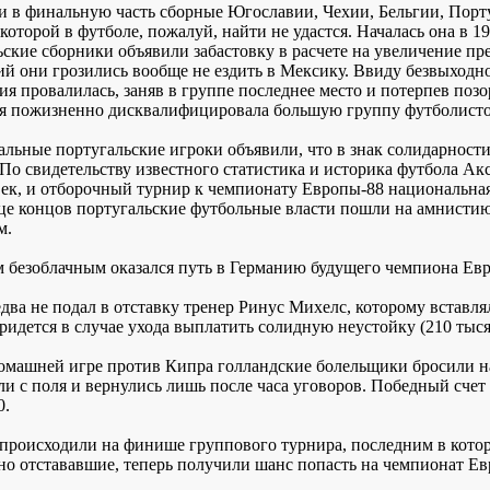
и в финальную часть сборные Югославии, Чехии, Бельгии, Порт
которой в футболе, пожалуй, найти не удастся. Началась она в 1
ьские сборники объявили забастовку в расчете на увеличение п
ий они грозились вообще не ездить в Мексику. Ввиду безвыходн
я провалилась, заняв в группе последнее место и потерпев позо
я пожизненно дисквалифицировала большую группу футболистов
тальные португальские игроки объявили, что в знак солидарност
 По свидетельству известного статистика и историка футбола Ак
век, и отборочный турнир к чемпионату Европы-88 национальная 
нце концов португальские футбольные власти пошли на амнистию 
м.
м безоблачным оказался путь в Германию будущего чемпиона Ев
едва не подал в отставку тренер Ринус Михелс, которому вставл
ридется в случае ухода выплатить солидную неустойку (210 тысяч
домашней игре против Кипра голландские болельщики бросили на
ли с поля и вернулись лишь после часа уговоров. Победный счет
0.
происходили на финише группового турнира, последним в которо
но отстававшие, теперь получили шанс попасть на чемпионат Е