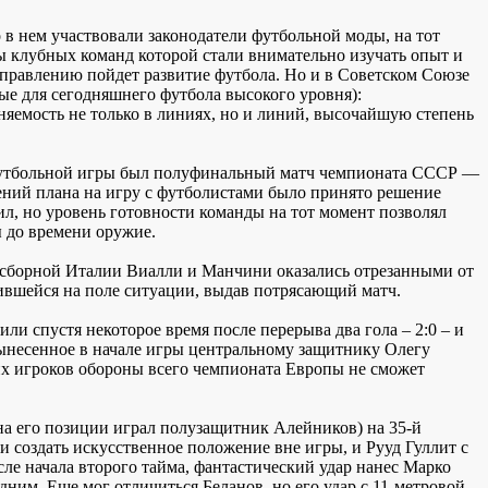
 в нем участвовали законодатели футбольной моды, на тот
ы клубных команд которой стали внимательно изучать опыт и
аправлению пойдет развитие футбола. Но и в Советском Союзе
е для сегодняшнего футбола высокого уровня):
няемость не только в линиях, но и линий, высочайшую степень
 футбольной игры был полуфинальный матч чемпионата СССР —
ений плана на игру с футболистами было принято решение
л, но уровень готовности команды на тот момент позволял
ы до времени оружие.
 сборной Италии Виалли и Манчини оказались отрезанными от
ившейся на поле ситуации, выдав потрясающий матч.
ли спустя некоторое время после перерыва два гола – 2:0 – и
ынесенное в начале игры центральному защитнику Олегу
ших игроков обороны всего чемпионата Европы не сможет
на его позиции играл полузащитник Алейников) на 35-й
создать искусственное положение вне игры, и Рууд Гуллит с
осле начала второго тайма, фантастический удар нанес Марко
дним. Еще мог отличиться Беланов, но его удар с 11-метровой