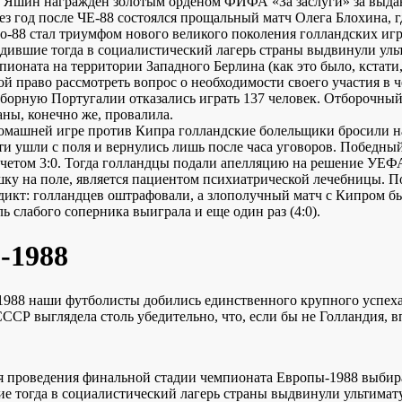
 Яшин награжден золотым орденом ФИФА «За заслуги» за выдаю
ез год после ЧЕ-88 состоялся прощальный матч Олега Блохина, г
о-88 стал триумфом нового великого поколения голландских игро
дившие тогда в социалистический лагерь страны выдвинули уль
пионата на территории Западного Берлина (как это было, кстати,
ой право рассмотреть вопрос о необходимости своего участия в 
сборную Португалии отказались играть 137 человек. Отборочны
аны, конечно же, провалила.
омашней игре против Кипра голландские болельщики бросили на
ти ушли с поля и вернулись лишь после часа уговоров. Победны
счетом 3:0. Тогда голландцы подали апелляцию на решение УЕФА
ку на поле, является пациентом психиатрической лечебницы. П
дикт: голландцев оштрафовали, а злополучный матч с Кипром бы
ль слабого соперника выиграла и еще один раз (4:0).
-1988
1988 наши футболисты добились единственного крупного успеха
СССР выглядела столь убедительно, что, если бы не Голландия, 
я проведения финальной стадии чемпионата Европы-1988 выбирал
е тогда в социалистический лагерь страны выдвинули ультимат