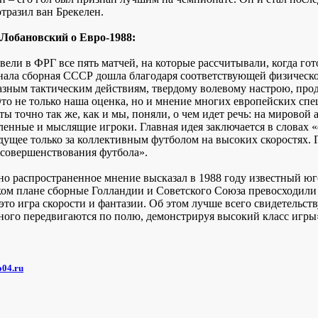
тразил ван Брекелен.
Лобановский о Евро-1988:
вели в ФРГ все пять матчей, на которые рассчитывали, когда г
ала сборная СССР дошла благодаря соответствующей физической
азным тактическим действиям, твердому волевому настрою, прод
Это не только наша оценка, но и мнение многих европейских спе
ы точно так же, как и мы, поняли, о чем идет речь: на мировой
ленные и мыслящие игроки. Главная идея заключается в словах «
удущее только за коллективным футболом на высоких скоростях. 
 совершенствования футбола».
но распространенное мнение высказал в 1988 году известный ю
ком плане сборные Голландии и Советского Союза превосходил
 это игра скорости и фантазии. Об этом лучше всего свидетель
ного передвигаются по полю, демонстрируя высокий класс игры
o04.ru