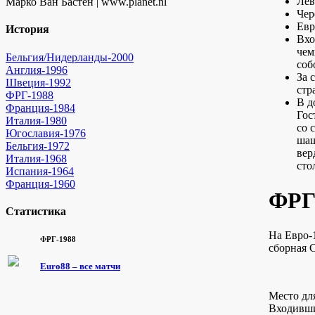
Лев
Марко Ван Бастен | www.planet.nl
Чер
Евр
История
Вхо
чем
Бельгия/Нидерланды-2000
соб
Англия-1996
За 
Швеция-1992
стр
ФРГ-1988
В д
Франция-1984
Гос
Италия-1980
со 
Югославия-1976
шаш
Бельгия-1972
вер
Италия-1968
сто
Испания-1964
Франция-1960
ФРГ
Статистика
На Евро-
ФРГ-1988
сборная 
Euro88 – все матчи
Место дл
Входивши