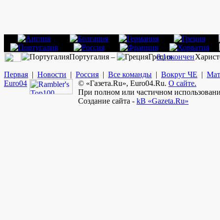
Португалия –
Греция
0:1
окончен
Харист
Первая
|
Новости
|
Россия
|
Все команды
|
Вокруг ЧЕ
|
Мат
Euro
04
© «Газета.Ru», Euro04.Ru.
О сайте.
При полном или частичном использовании
Создание сайта -
kB «Gazeta.Ru»