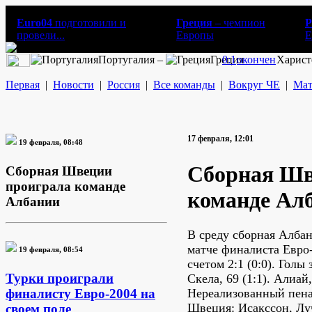
Euro04
подготовили и
Греция
– чемпион
Р
провели...
Европы
E
Португалия –
Греция
0:1
окончен
Харист
Первая
|
Новости
|
Россия
|
Все команды
|
Вокруг ЧЕ
|
Мат
17 февраля, 12:01
19 февраля, 08:48
Сборная Шв
Сборная Швеции
проиграла команде
команде Ал
Албании
В среду сборная Алба
матче финалиста Евро
19 февраля, 08:54
счетом 2:1 (0:0). Голы 
Турки проиграли
Скела, 69 (1:1). Алиай,
Нереализованный пенал
финалисту Евро-2004 на
Швеция: Исакссон, Лу
своем поле