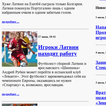
Хуже Латвии на Euro04 сыграла только Болгария.
Новос
Латвия покинула Португалию лишь с одним
набранным очком и одним забитым голом.
5 июля, 
подробнее ...
Нап
Прох
игро
27 июня, 18:41
Игроки Латвии
находят работу
4 июля, 
Защи
Футболист сборной Латвии и
Степ
ярославского «Шинника»
Андрей Рубин может перейти в испанский клуб
«Леванте». Этот футболист зарекомендовал себя на
чемпионате Европы, оказавшись не нужен
3 июля, 
«Спартаку» и, возможно, ярославцам.
Врат
подробнее ...
може
«Зен