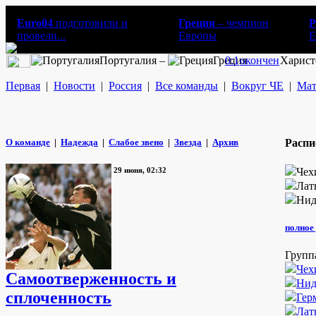
Euro04
подготовили и
Греция
– чемпион
Р
провели...
Европы
E
Португалия –
Греция
0:1
окончен
Харист
Первая
|
Новости
|
Россия
|
Все команды
|
Вокруг ЧЕ
|
Мат
О команде
|
Надежда
|
Слабое звено
|
Звезда
|
Архив
Распи
29 июня, 02:32
Чех
Лат
Нид
полное 
Групп
Чех
Самоотверженность и
Нид
сплоченность
Гер
Лат