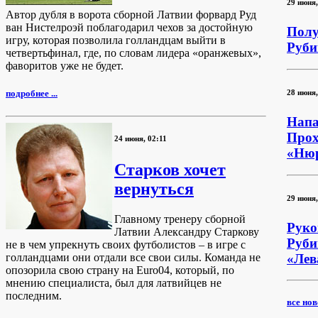
29 июня,
Автор дубля в ворота сборной Латвии форвард Руд
ван Нистелроэй поблагодарил чехов за достойную
Пол
игру, которая позволила голландцам выйти в
Руби
четвертьфинал, где, по словам лидера «оранжевых»,
фаворитов уже не будет.
28 июня,
подробнее ...
Напа
Прох
24 июня, 02:11
«Нюр
Старков хочет
вернуться
29 июня,
Главному тренеру сборной
Руко
Латвии Александру Старкову
Руби
не в чем упрекнуть своих футболистов – в игре с
«Лев
голландцами они отдали все свои силы. Команда не
опозорила свою страну на Euro04, который, по
мнению специалиста, был для латвийцев не
последним.
все ново