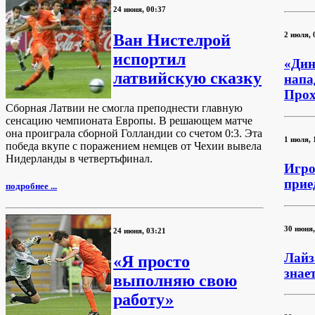
24 июня, 00:37
2 июля, 
Ван Нистелрой
испортил
«Дин
латвийскую сказку
напа
Про
Сборная Латвии не смогла преподнести главную
сенсацию чемпионата Европы. В решающем матче
она проиграла сборной Голландии со счетом 0:3. Эта
1 июля, 
победа вкупе с поражением немцев от Чехии вывела
Нидерланды в четвертьфинал.
Игро
прие
подробнее ...
30 июня,
24 июня, 03:21
Лайз
«Я просто
знае
выполняю свою
работу»