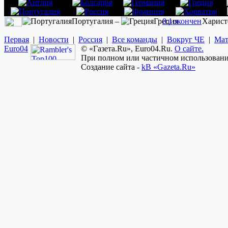
Португалия –
Греция
0:1
окончен
Харист
Первая
|
Новости
|
Россия
|
Все команды
|
Вокруг ЧЕ
|
Мат
Euro
04
© «Газета.Ru», Euro04.Ru.
О сайте.
При полном или частичном использовании
Создание сайта -
kB «Gazeta.Ru»