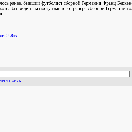
лось ранее, бывший футболист сборной Германии Франц Беккен
 хотел бы видеть на посту главного тренера сборной Германии г
нка.
uro04.Ru»
ный поиск