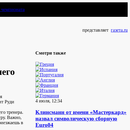
чемпионата
представляет
газета.ru
Смотри также
его
я
4 июля, 12:34
ит Руди
Клинсманн от имени «Мастеркард»
го тренера.
ру. Важно,
назвал символическую сборную
риезжаешь в
Euro04