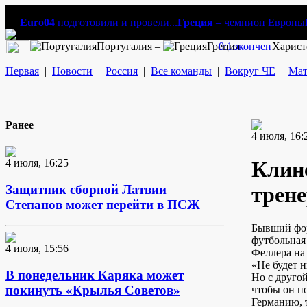
Euro04
подготовили и провели...
Греция
– чемпион Европы
Португалия –
Греция
0:1
окончен
Харист
Первая
|
Новости
|
Россия
|
Все команды
|
Вокруг ЧЕ
|
Мат
Ранее
4 июля, 16:
4 июля, 16:25
Клин
Защитник сборной Латвии
трен
Степанов может перейти в ПСЖ
Бывший фор
футбольная
4 июля, 15:56
Феллера на
«Не будет 
В понедельник Каряка может
Но с друго
покинуть «Крылья Советов»
чтобы он п
Германию, 