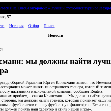
Россия
на Euro04
Загоракис
– лучший футболист турнира
Звёзды
еас, 57
чи
|
История
|
Отбор
|
Поиск
Новости
24
сманн: мы должны найти лучш
ера
вард сборной Германии Юрген Клинсманн заявил, что Немецка
 ассоциация может нанять иностранного тренера, который замен
 посту наставника национальной команды, сообщает Reuters.
никаких проблем, – сказал Клинсманн. – Мы должны найти лучше
й стороны, мы должны найти тренера, который понимает нашу иг
онимал футболистов и нашу футбольную философию. Если ты п
ты должен понять наш характер и стиль нашей игры».