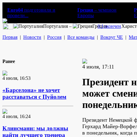
Euro04
подготовили и
Греция
– чемпион
Р
провели...
Европы
E
Португалия –
Греция
0:1
окончен
Харист
Первая
|
Новости
|
Россия
|
Все команды
|
Вокруг ЧЕ
|
Мат
Ранее
4 июля, 17:11
4 июля, 16:53
Президент н
«Барселона» не хочет
может смени
расставаться с Пуйолем
понедельни
4 июля, 16:24
Президент Немецкой ф
Герхард Майер-Ворфел
Клинсманн: мы должны
в понедельник, когда 
найти лучшего тренера