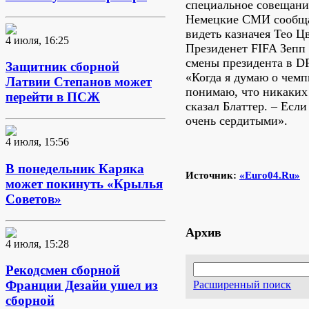
специальное совещание
Немецкие СМИ сообща
видеть казначея Тео Ц
4 июля, 16:25
Президенет FIFA Зепп 
смены президента в D
Защитник сборной
«Когда я думаю о чемп
Латвии Степанов может
понимаю, что никаких 
перейти в ПСЖ
сказал Блаттер. – Если
очень сердитыми».
4 июля, 15:56
В понедельник Каряка
Источник:
«Euro04.Ru»
может покинуть «Крылья
Советов»
Архив
4 июля, 15:28
Рекодсмен сборной
Франции Дезайи ушел из
Расширенный поиск
сборной