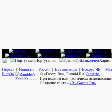
Португалия –
Греция
0:1
окончен
Харист
Первая
|
Новости
|
Россия
|
Все команды
|
Вокруг ЧЕ
|
Мат
Euro
04
© «Газета.Ru», Euro04.Ru.
О сайте.
При полном или частичном использовании
Создание сайта -
kB «Gazeta.Ru»