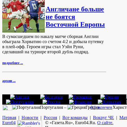
Англичане больше
не боятся
Восточной Европы
В сумасшедшем по накалу матче сборная Англии
обыграла Хорватию со счетом 4:2 и добыла путевку
в плей-офф. Героем игры стал Уэйн Руни,
сделавший на турнире второй дубль подряд.
подробнее ...
архив ...
Португалия –
Греция
0:1
окончен
Харист
Первая
|
Новости
|
Россия
|
Все команды
|
Вокруг ЧЕ
|
Мат
Euro
04
© «Газета.Ru», Euro04.Ru.
О сайте.