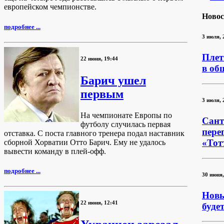
европейском чемпионстве.
Новос
подробнее ...
3 июля, 
Плет
22 июня, 19:44
в об
Барич ушел
первым
3 июля, 
На чемпионате Европы по
Сант
футболу случилась первая
пере
отставка. С поста главного тренера подал наставник
«Тот
сборной Хорватии Отто Барич. Ему не удалось
вывести команду в плей-офф.
подробнее ...
30 июня,
Новы
22 июня, 12:41
буде