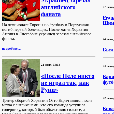
Украинец зарезал
английского
27 июня,
фаната
Редн
Шиму
На чемпионате Европы по футболу в Португалии
погиб первый болельщик. После матча Хорватия –
Англия в Лиссабоне украинец зарезал английского
фаната.
24 июня,
подробнее ...
Бьел
22 июня, 03:13
24 июня,
«После Пеле никто
Бари
футб
не играл так, как
Руни»
22 июня,
Тренер сборной Хорватии Отто Барич заявил после
матча с англичанами, что его команда уступила
Кова
сопернику, который был объективно сильнее, а