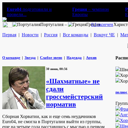
Euro04
подготовили и
Греция
– чемпион
Р
провели...
Европы
E
Португалия –
Греция
0:1
окончен
Харист
Первая
|
Новости
|
Россия
|
Все команды
|
Вокруг ЧЕ
|
Мат
О команде
|
Звезда
|
Слабое звено
|
Надежда
|
Архив
Распи
30 июня, 00:56
Шве
Хор
«Шахматные» не
Хор
сдали
полное 
гроссмейстерский
норматив
Групп
Фра
Анг
Cборная Хорватии, как и еще семь неудачников
Хор
Euro04, не смогла в Португалии выйти из группы,
Шве
еще на четыре года расставшись с мыслью о первом