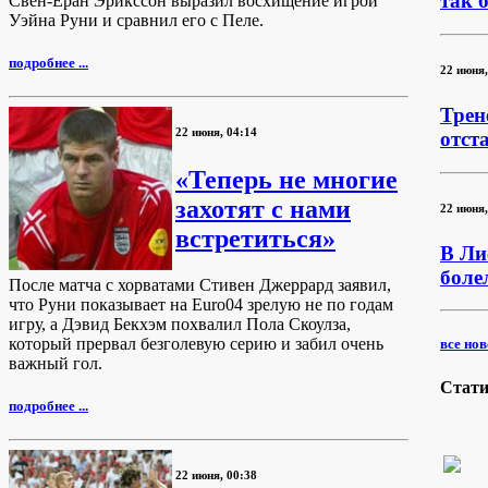
так 
Свен-Ёран Эрикссон выразил восхищение игрой
Уэйна Руни и сравнил его с Пеле.
подробнее ...
22 июня,
Трен
22 июня, 04:14
отст
«Теперь не многие
захотят с нами
22 июня,
встретиться»
В Ли
боле
После матча с хорватами Стивен Джеррард заявил,
что Руни показывает на Euro04 зрелую не по годам
игру, а Дэвид Бекхэм похвалил Пола Скоулза,
который прервал безголевую серию и забил очень
все ново
важный гол.
Стати
подробнее ...
22 июня, 00:38