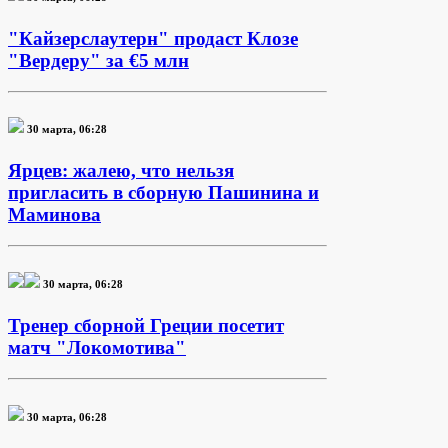
"Кайзерслаутерн" продаст Клозе
"Вердеру" за €5 млн
30 марта, 06:28
Ярцев: жалею, что нельзя
пригласить в сборную Пашинина и
Маминова
30 марта, 06:28
Тренер сборной Греции посетит
матч "Локомотива"
30 марта, 06:28