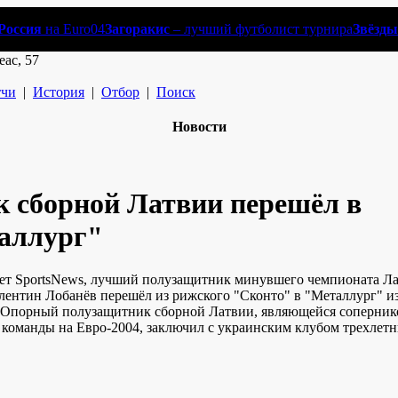
Россия
на Euro04
Загоракис
– лучший футболист турнира
Звёзды
еас, 57
чи
|
История
|
Отбор
|
Поиск
Новости
к сборной Латвии перешёл в
аллург"
ет SportsNews, лучший полузащитник минувшего чемпионата Л
лентин Лобанёв перешёл из рижского "Сконто" в "Металлург" и
 Опорный полузащитник сборной Латвии, являющейся соперни
 команды на Евро-2004, заключил с украинским клубом трехлет