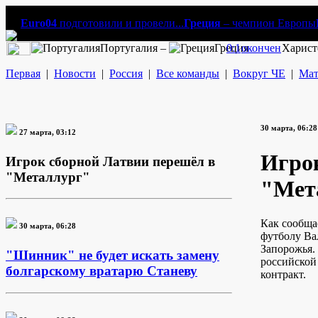
Euro04
подготовили и провели...
Греция
– чемпион Европы
Португалия –
Греция
0:1
окончен
Харист
Первая
|
Новости
|
Россия
|
Все команды
|
Вокруг ЧЕ
|
Мат
30 марта, 06:28
27 марта, 03:12
Игро
Игрок сборной Латвии перешёл в
"Металлург"
"Мет
Как сообща
30 марта, 06:28
футболу Ва
Запорожья.
"Шинник" не будет искать замену
российской
болгарскому вратарю Станеву
контракт.