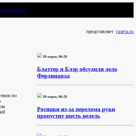
чемпионата
представляет
газета.ru
30 марта, 06:28
Блаттер и Блэр обсудили дело
Фердинанда
атвии по
30 марта, 06:28
з
ком
Росицки из-за перелома руки
ний
пропустит шесть недель