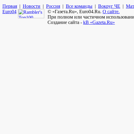
Первая
|
Новости
|
Россия
|
Все команды
|
Вокруг ЧЕ
|
Мат
Euro
04
© «Газета.Ru», Euro04.Ru.
О сайте.
При полном или частичном использовании
Создание сайта -
kB «Gazeta.Ru»