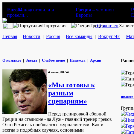
Euro04
подготовили и
Греция
– чемпион
Р
провели...
Европы
E
Португалия –
Греция
0:1
окончен
Харист
Первая
|
Новости
|
Россия
|
Все команды
|
Вокруг ЧЕ
|
Мат
О команде
|
Звезда
|
Слабое звено
|
Надежда
|
Архив
Распи
4 июля, 00:54
Гер
Лат
«Мы готовы к
Гер
разным
полное 
сценариям»
Групп
Перед тренировкой сборной
Чех
Греции на стадионе «да Луж» главный тренер греков
Нид
Отто Рехагель пообщался с журналистами. Как и
Гер
всегда в подобных случаях, основными
Лат