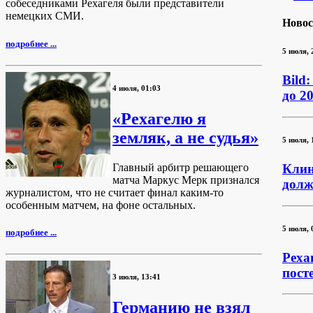
собеседниками Рехагеля были представители
немецких СМИ.
Новос
подробнее ...
5 июля, 
Bild
4 июля, 01:03
до 2
«Рехагелю я
земляк, а не судья»
5 июля, 
Главный арбитр решающего
Клин
матча Маркус Мерк признался
долж
журналистом, что не считает финал каким-то
особенным матчем, на фоне остальных.
5 июля, 
подробнее ...
Реха
пост
3 июля, 13:41
Германию не взял