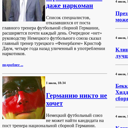
4 июля, 
даже наркоман
През
Список специалистов,
може
отказавшихся от поста
главного тренера футбольной сборной Германии,
расширяется почти каждый день. Очередное «нет»
руководству Немецкого футбольного союза сказал
4 июля, 
главный тренер турецкого «Фенербахче» Кристоф
Даум, четыре года назад уличенный в употреблении
Клин
наркотиков.
лучш
подробнее ...
4 июля, 
1 июля, 18:34
Бекк
Хидд
Германию никто не
сбор
хочет
Немецкий футбольный союз
4 июля, 
не может найти кандидата на
пост тренера национальной сборной Германии.