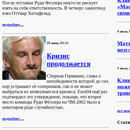
Клин
После отставки Руди Феллера никто не рискует
«Мас
взять на себя ответственность. В четверг самоотвод
симв
взял Оттмар Хитцфельд.
подробнее ...
4 июля, 
Матт
29 июня, 03:12
возг
Кризис
продолжается
3 июля, 
Сборная Германии, слава о
Клин
непобедимости которой до сих
може
пор устрашает её соперников, так и не может
выбраться из затянувшегося кризиса. Euor04 ещё раз
трен
подтвердил это утверждение, показав, что второе
место команды Руди Фёллера на ЧМ-2002 было в
некотором роде случайностью.
все ново
подробнее ...
Стати